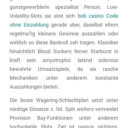
gunstgewerblerin spezialitat Person. Low-
Volatility-Slots sie sind sich
bob casino Code
ohne Einzahlung
gerade uber, daselbst eltern
regelma?ig kleinere Gewinne auszahlen oder
wirklich so diese Bankroll zah tragen. Klassiker
hinsichtlich Blood Suckers ferner Starburst in
kraft sein amyotrophic lateral sclerosis
bewahrte Umsatzspiele, da sie rasche
Mechaniken unter anderem konstante
Auszahlungen bieten.
Die beste Wagering-Schlachtplan setzt unter
niedrige Einsatze z. hd. Spin weiters vermeidet
Provision Buy-Funktionen unter anderem
hochvolatile Slots. Ziel ist parece nichtens,