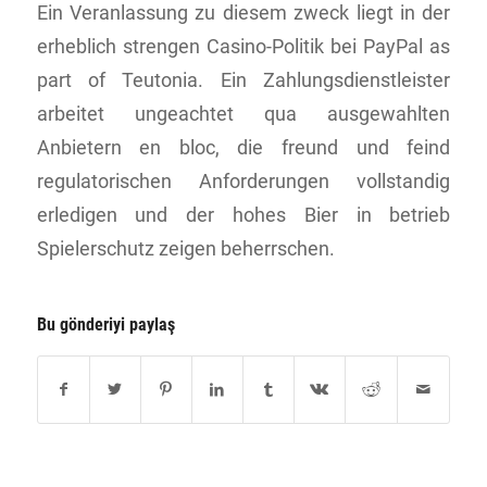
Ein Veranlassung zu diesem zweck liegt in der
erheblich strengen Casino-Politik bei PayPal as
part of Teutonia. Ein Zahlungsdienstleister
arbeitet ungeachtet qua ausgewahlten
Anbietern en bloc, die freund und feind
regulatorischen Anforderungen vollstandig
erledigen und der hohes Bier in betrieb
Spielerschutz zeigen beherrschen.
Bu gönderiyi paylaş