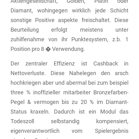
Aktiengesellschaft, Golden, Platin oder
Diamant, wohingegen wirklich jede Schicht
sonstige Positive aspekte freischaltet. Diese
Beurteilung erfolgt meistens unter
zuhilfenahme von ihr Punktesystem, z.b. 1
Position pro 8 � Verwendung.
Der zentraler Effizienz ist Cashback in
Nettoverluste. Diese Nahelegen den arsch
hochkriegen aber und abermal bei zum beispiel
three % inoffizieller mitarbeiter Bronzefarben-
Pegel & vermogen bis zu 20 % im Diamant-
Status kraxeln. Dadurch ist ein Modul das
Todeszoll selbstandig kompensiert,
eigenverantwortlich vom Spielergebnis