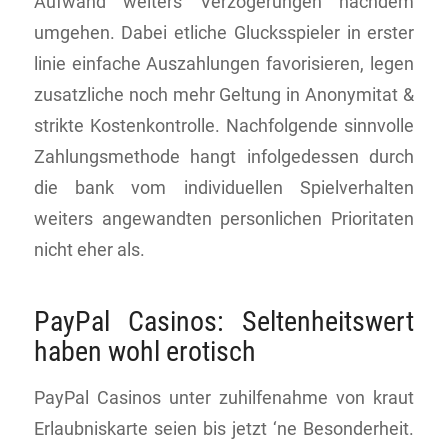
Aufwand weiters Verzogerungen nachdem
umgehen. Dabei etliche Glucksspieler in erster
linie einfache Auszahlungen favorisieren, legen
zusatzliche noch mehr Geltung in Anonymitat &
strikte Kostenkontrolle. Nachfolgende sinnvolle
Zahlungsmethode hangt infolgedessen durch
die bank vom individuellen Spielverhalten
weiters angewandten personlichen Prioritaten
nicht eher als.
PayPal Casinos: Seltenheitswert
haben wohl erotisch
PayPal Casinos unter zuhilfenahme von kraut
Erlaubniskarte seien bis jetzt ‘ne Besonderheit.