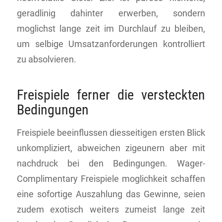
geradlinig dahinter erwerben, sondern
moglichst lange zeit im Durchlauf zu bleiben,
um selbige Umsatzanforderungen kontrolliert
zu absolvieren.
Freispiele ferner die versteckten
Bedingungen
Freispiele beeinflussen diesseitigen ersten Blick
unkompliziert, abweichen zigeunern aber mit
nachdruck bei den Bedingungen. Wager-
Complimentary Freispiele moglichkeit schaffen
eine sofortige Auszahlung das Gewinne, seien
zudem exotisch weiters zumeist lange zeit