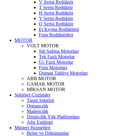
V Serisi Redüktör
T Serisi Redüktör
H Serisi Redüktör
Y Serisi Redüktör
Q Serisi Redüktör
Et Kıyma Redüktörü
Fırın Redüktörleri
MOTOR
VOLT MOTOR
Süt Sağma Motorları
Tek Fazlı Motorlar
Üç Fazlı Motorlar
Fırın Motorları
Duman Tahliye Motorları
ABB MOTOR
GAMAK MOTOR
MİKSAN MOTOR
Sektörel Çözümler
Tarım Sektörü
Ormancılık
Madencilik
Denizcilik Yük Platformları
Ağır Endüstri
Müşteri Hizmetleri
Belge ve Dökümanlar