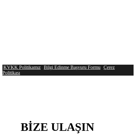
KVKK Politikamız
Bilgi Edinme Başvuru Formu
Çerez
Politikası
BİZE
ULAŞIN