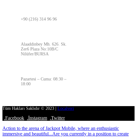
BURSA
+90 (216) 314 96 96
ADRES
Alaaddinbey Mh. 626. Sk.
Zer6 Plaza No:10B/C
Nilüfer/BURSA
ÇALIŞMA SAATLERİMİZ
Pazartesi – Cuma: 08:30 –
18:00
Tüm Hakları Saklıdır © 2023 |
Localveri
.Facebook
.İnstagram
.Twitter
Action to the arena of Jackpot Mobile, where an enthusiastic
immersive and beautiful...
Are you currently in a position to create