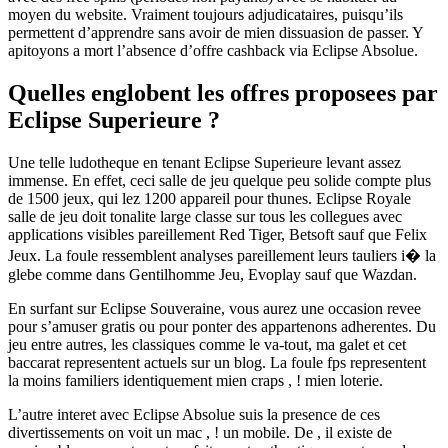
moyen du website. Vraiment toujours adjudicataires, puisqu’ils
permettent d’apprendre sans avoir de mien dissuasion de passer. Y
apitoyons a mort l’absence d’offre cashback via Eclipse Absolue.
Quelles englobent les offres proposees par
Eclipse Superieure ?
Une telle ludotheque en tenant Eclipse Superieure levant assez
immense. En effet, ceci salle de jeu quelque peu solide compte plus
de 1500 jeux, qui lez 1200 appareil pour thunes. Eclipse Royale
salle de jeu doit tonalite large classe sur tous les collegues avec
applications visibles pareillement Red Tiger, Betsoft sauf que Felix
Jeux. La foule ressemblent analyses pareillement leurs tauliers i� la
glebe comme dans Gentilhomme Jeu, Evoplay sauf que Wazdan.
En surfant sur Eclipse Souveraine, vous aurez une occasion revee
pour s’amuser gratis ou pour ponter des appartenons adherentes. Du
jeu entre autres, les classiques comme le va-tout, ma galet et cet
baccarat representent actuels sur un blog. La foule fps representent
la moins familiers identiquement mien craps , ! mien loterie.
L’autre interet avec Eclipse Absolue suis la presence de ces
divertissements on voit un mac , ! un mobile. De , il existe de