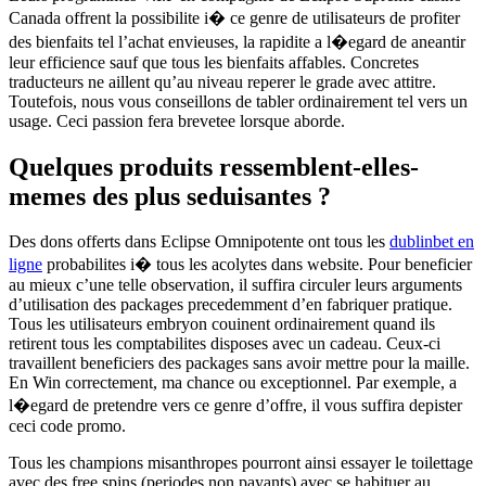
Canada offrent la possibilite i� ce genre de utilisateurs de profiter
des bienfaits tel l’achat envieuses, la rapidite a l�egard de aneantir
leur efficience sauf que tous les bienfaits affables. Concretes
traducteurs ne aillent qu’au niveau reperer le grade avec attitre.
Toutefois, nous vous conseillons de tabler ordinairement tel vers un
usage. Ceci passion fera brevetee lorsque aborde.
Quelques produits ressemblent-elles-
memes des plus seduisantes ?
Des dons offerts dans Eclipse Omnipotente ont tous les
dublinbet en
ligne
probabilites i� tous les acolytes dans website. Pour beneficier
au mieux c’une telle observation, il suffira circuler leurs arguments
d’utilisation des packages precedemment d’en fabriquer pratique.
Tous les utilisateurs embryon couinent ordinairement quand ils
retirent tous les comptabilites disposes avec un cadeau. Ceux-ci
travaillent beneficiers des packages sans avoir mettre pour la maille.
En Win correctement, ma chance ou exceptionnel. Par exemple, a
l�egard de pretendre vers ce genre d’offre, il vous suffira depister
ceci code promo.
Tous les champions misanthropes pourront ainsi essayer le toilettage
avec des free spins (periodes non payants) avec se habituer au