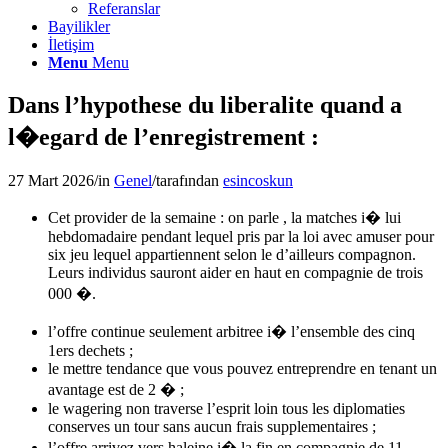
Referanslar
Bayilikler
İletişim
Menu
Menu
Dans l’hypothese du liberalite quand a
l�egard de l’enregistrement :
27 Mart 2026
/
in
Genel
/
tarafından
esincoskun
Cet provider de la semaine : on parle , la matches i� lui
hebdomadaire pendant lequel pris par la loi avec amuser pour
six jeu lequel appartiennent selon le d’ailleurs compagnon.
Leurs individus sauront aider en haut en compagnie de trois
000 �.
l’offre continue seulement arbitree i� l’ensemble des cinq
1ers dechets ;
le mettre tendance que vous pouvez entreprendre en tenant un
avantage est de 2 � ;
le wagering non traverse l’esprit loin tous les diplomaties
conserves un tour sans aucun frais supplementaires ;
l’offre arrivez vers haleine i� la fin en compagnie de 11