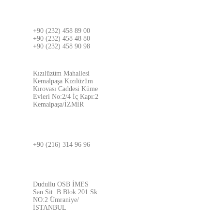
İZMİR
+90 (232) 458 89 00
+90 (232) 458 48 80
+90 (232) 458 90 98
ADRES
Kızılüzüm Mahallesi
Kemalpaşa Kızılüzüm
Kırovası Caddesi Küme
Evleri No:2/4 İç Kapı:2
Kemalpaşa/İZMİR
İSTANBUL
+90 (216) 314 96 96
ADRES
Dudullu OSB İMES
San.Sit. B Blok 201.Sk.
NO:2 Ümraniye/
İSTANBUL