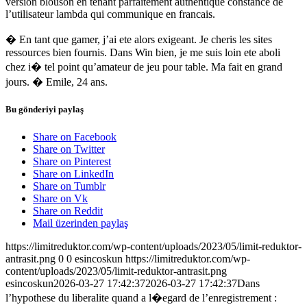
version blouson en tenant parfaitement authentique constance de
l’utilisateur lambda qui communique en francais.
� En tant que gamer, j’ai ete alors exigeant. Je cheris les sites
ressources bien fournis. Dans Win bien, je me suis loin ete aboli
chez i� tel point qu’amateur de jeu pour table. Ma fait en grand
jours. � Emile, 24 ans.
Bu gönderiyi paylaş
Share on Facebook
Share on Twitter
Share on Pinterest
Share on LinkedIn
Share on Tumblr
Share on Vk
Share on Reddit
Mail üzerinden paylaş
https://limitreduktor.com/wp-content/uploads/2023/05/limit-reduktor-
antrasit.png
0
0
esincoskun
https://limitreduktor.com/wp-
content/uploads/2023/05/limit-reduktor-antrasit.png
esincoskun
2026-03-27 17:42:37
2026-03-27 17:42:37
Dans
l’hypothese du liberalite quand a l�egard de l’enregistrement :