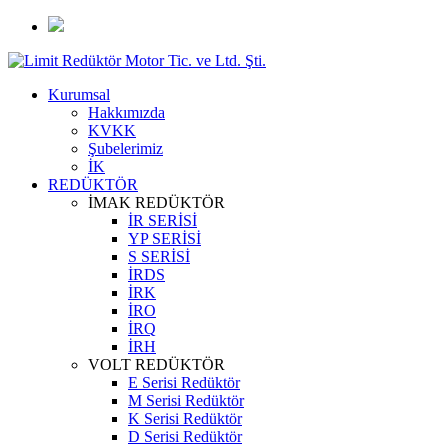
Kurumsal
Hakkımızda
KVKK
Şubelerimiz
İK
REDÜKTÖR
İMAK REDÜKTÖR
İR SERİSİ
YP SERİSİ
S SERİSİ
İRDS
İRK
İRO
İRQ
İRH
VOLT REDÜKTÖR
E Serisi Redüktör
M Serisi Redüktör
K Serisi Redüktör
D Serisi Redüktör