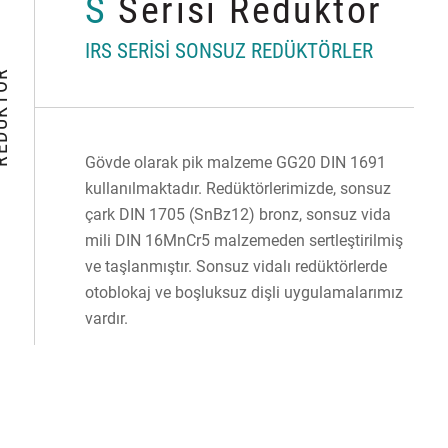
S
Serisi Redüktör
IRS SERİSİ SONSUZ REDÜKTÖRLER
KTÖR
Gövde olarak pik malzeme GG20 DIN 1691
kullanılmaktadır. Redüktörlerimizde, sonsuz
çark DIN 1705 (SnBz12) bronz, sonsuz vida
mili DIN 16MnCr5 malzemeden sertleştirilmiş
ve taşlanmıştır. Sonsuz vidalı redüktörlerde
otoblokaj ve boşluksuz dişli uygulamalarımız
vardır.