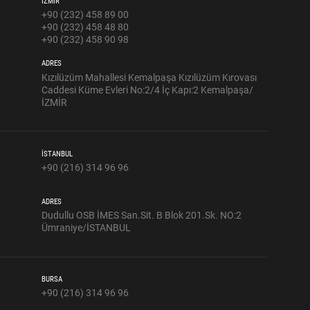
İZMİR
+90 (232) 458 89 00
+90 (232) 458 48 80
+90 (232) 458 90 98
ADRES
Kızılüzüm Mahallesi Kemalpaşa Kızılüzüm Kırovası
Caddesi Küme Evleri No:2/4 İç Kapı:2 Kemalpaşa/
İZMİR
İSTANBUL
+90 (216) 314 96 96
ADRES
Dudullu OSB İMES San.Sit. B Blok 201.Sk. NO:2
Ümraniye/İSTANBUL
BURSA
+90 (216) 314 96 96