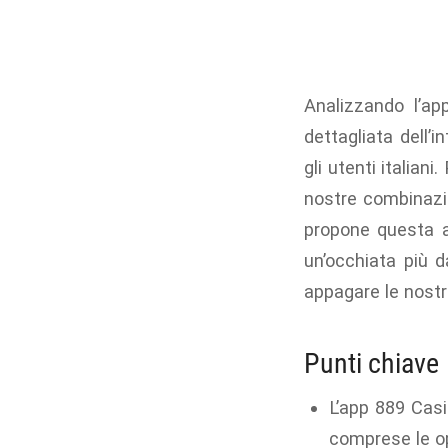
Analizzando l’a
dettagliata dell’i
gli utenti italian
nostre combinazion
propone questa a
un’occhiata più 
appagare le nostr
Punti chiave
L’app 889 Casin
comprese le op