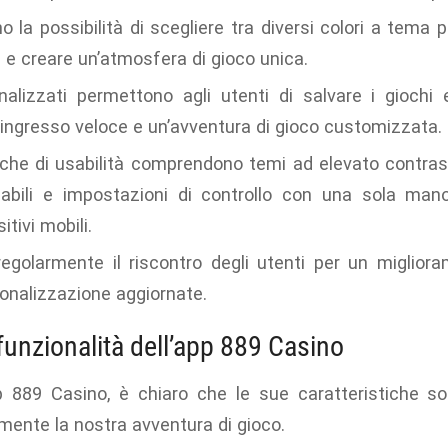
o la possibilità di scegliere tra diversi colori a tema per
e e creare un’atmosfera di gioco unica.
onalizzati permettono agli utenti di salvare i giochi
n ingresso veloce e un’avventura di gioco customizzata.
iche di usabilità comprendono temi ad elevato contra
olabili e impostazioni di controllo con una sola mano
itivi mobili.
regolarmente il riscontro degli utenti per un miglio
sonalizzazione aggiornate.
 funzionalità dell’app 889 Casino
 889 Casino, è chiaro che le sue caratteristiche s
lmente la nostra avventura di gioco.