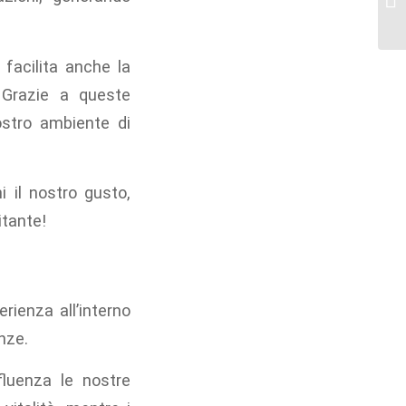
les
facilita anche la
 Grazie a queste
nostro ambiente di
 il nostro gusto,
itante!
rienza all’interno
nze.
fluenza le nostre