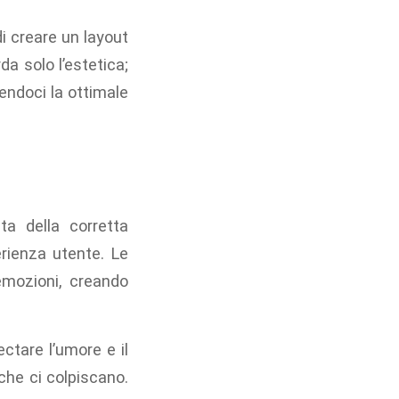
di creare un layout
da solo l’estetica;
endoci la ottimale
ta della corretta
erienza utente. Le
emozioni, creando
ctare l’umore e il
che ci colpiscano.