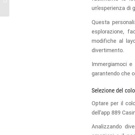
Slots Palace Casino...
un’esperienza di 
Questa personali
esplorazione, f
modifiche al layo
divertimento.
Immergiamoci e f
garantendo che og
Selezione del col
Optare per il col
dell’app 889 Casi
Analizzando dive