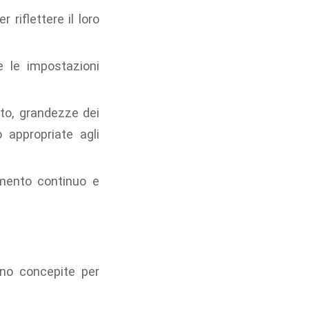
 riflettere il loro
 e le impostazioni
sto, grandezze dei
 appropriate agli
ramento continuo e
ono concepite per