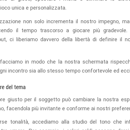
gioco unica e personalizzata.
zzazione non solo incrementa il nostro impegno, ma 
acendo il tempo trascorso a giocare più gradevole.
ut, ci liberiamo davvero della libertà di definire il 
acciamo in modo che la nostra schermata rispecchi
ni incontro sia allo stesso tempo confortevole ed ecc
ore del tema
ore giusto per il soggetto può cambiare la nostra espe
no, facendola più invitante e conforme ai nostri prefere
rse tonalità, accediamo alla studio del tono che in