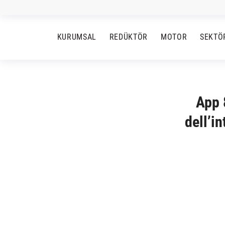
KURUMSAL
REDÜKTÖR
MOTOR
SEKTÖ
App 
dell’i