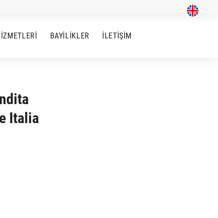
HIZMETLERI
BAYILIKLER
İLETIŞIM
ndita
 Italia