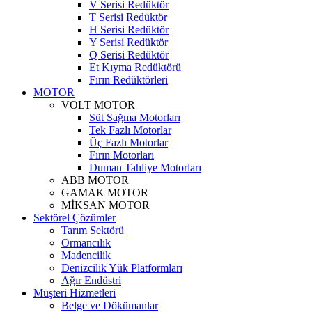
V Serisi Redüktör
T Serisi Redüktör
H Serisi Redüktör
Y Serisi Redüktör
Q Serisi Redüktör
Et Kıyma Redüktörü
Fırın Redüktörleri
MOTOR
VOLT MOTOR
Süt Sağma Motorları
Tek Fazlı Motorlar
Üç Fazlı Motorlar
Fırın Motorları
Duman Tahliye Motorları
ABB MOTOR
GAMAK MOTOR
MİKSAN MOTOR
Sektörel Çözümler
Tarım Sektörü
Ormancılık
Madencilik
Denizcilik Yük Platformları
Ağır Endüstri
Müşteri Hizmetleri
Belge ve Dökümanlar