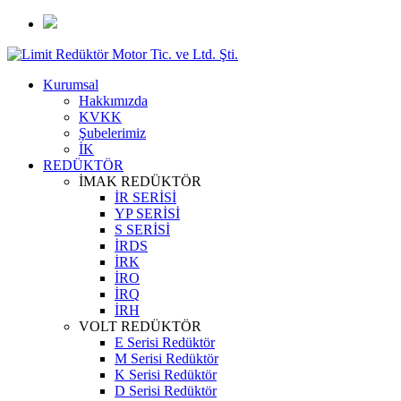
Kurumsal
Hakkımızda
KVKK
Şubelerimiz
İK
REDÜKTÖR
İMAK REDÜKTÖR
İR SERİSİ
YP SERİSİ
S SERİSİ
İRDS
İRK
İRO
İRQ
İRH
VOLT REDÜKTÖR
E Serisi Redüktör
M Serisi Redüktör
K Serisi Redüktör
D Serisi Redüktör