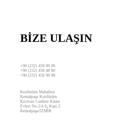
BİZE
ULAŞIN
İZMİR
+90 (232) 458 89 00
+90 (232) 458 48 80
+90 (232) 458 90 98
ADRES
Kızılüzüm Mahallesi
Kemalpaşa Kızılüzüm
Kırovası Caddesi Küme
Evleri No:2/4 İç Kapı:2
Kemalpaşa/İZMİR
İSTANBUL