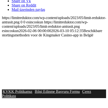
Share on Vk
Share on Reddit
Mail üzerinden paylaş
https://limitreduktor.com/wp-content/uploads/2023/05/limit-reduktor-
antrasit.png
0
0
esincoskun
https://limitreduktor.com/wp-
content/uploads/2023/05/limit-reduktor-antrasit.png
esincoskun
2026-02-06 00:00:00
2026-03-10 05:12:35
Beschikbare
stortingsmethoden voor de Kingmaker Casino-app in België
KVKK Politikamız
Bilgi Edinme Başvuru Formu
Çerez
Politikası