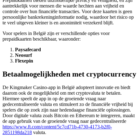
Prepaidkaarten bieden uitzonderlijke privacy en veiligheid, en zijn
aantrekkelijk voor mensen die waarde hechten aan vrijheid en
controle over hun financiële transacties. Voor deze kaarten is geen
persoonlijke bankrekeninginformatie nodig, waardoor het risico op
te veel uitgeven kleiner is en anonimiteit verzekerd blijft.
Voor spelers in België zijn er verschillende opties voor
prepaidkaarten beschikbaar, waaronder:
Paysafecard
Neosurf
Flexepin
Betaalmogelijkheden met cryptocurrency
De Kingmaker Casino-app in België adopteert innovatie en biedt
daarom ook de mogelijkheid om met cryptovaluta te betalen.
Hiermee speelt de app in op de groeiende vraag naar
gedecentraliseerde valuta en stimuleert zo de financiële vrijheid bij
spelers die op zoek zijn naar hedendaagse financiële oplossingen.
Door digitale valuta zoals Bitcoin en Ethereum te integreren, maakt
de app gebruik van de groeiende vraag naar gedecentraliseerde
https://www.ft.com/content/5c7cd71b-4730-4173-b2f0-
2851198da218
valuta.