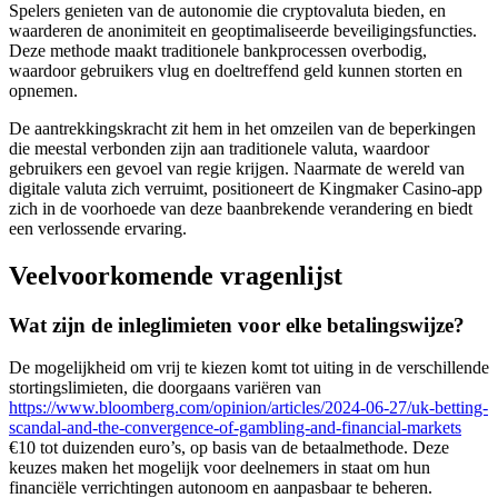
Spelers genieten van de autonomie die cryptovaluta bieden, en
waarderen de anonimiteit en geoptimaliseerde beveiligingsfuncties.
Deze methode maakt traditionele bankprocessen overbodig,
waardoor gebruikers vlug en doeltreffend geld kunnen storten en
opnemen.
De aantrekkingskracht zit hem in het omzeilen van de beperkingen
die meestal verbonden zijn aan traditionele valuta, waardoor
gebruikers een gevoel van regie krijgen. Naarmate de wereld van
digitale valuta zich verruimt, positioneert de Kingmaker Casino-app
zich in de voorhoede van deze baanbrekende verandering en biedt
een verlossende ervaring.
Veelvoorkomende vragenlijst
Wat zijn de inleglimieten voor elke betalingswijze?
De mogelijkheid om vrij te kiezen komt tot uiting in de verschillende
stortingslimieten, die doorgaans variëren van
https://www.bloomberg.com/opinion/articles/2024-06-27/uk-betting-
scandal-and-the-convergence-of-gambling-and-financial-markets
€10 tot duizenden euro’s, op basis van de betaalmethode. Deze
keuzes maken het mogelijk voor deelnemers in staat om hun
financiële verrichtingen autonoom en aanpasbaar te beheren.