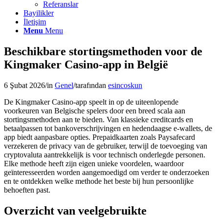
Referanslar
Bayilikler
İletişim
Menu
Menu
Beschikbare stortingsmethoden voor de
Kingmaker Casino-app in België
6 Şubat 2026
/
in
Genel
/
tarafından
esincoskun
De Kingmaker Casino-app speelt in op de uiteenlopende
voorkeuren van Belgische spelers door een breed scala aan
stortingsmethoden aan te bieden. Van klassieke creditcards en
betaalpassen tot bankoverschrijvingen en hedendaagse e-wallets, de
app biedt aanpasbare opties. Prepaidkaarten zoals Paysafecard
verzekeren de privacy van de gebruiker, terwijl de toevoeging van
cryptovaluta aantrekkelijk is voor technisch onderlegde personen.
Elke methode heeft zijn eigen unieke voordelen, waardoor
geïnteresseerden worden aangemoedigd om verder te onderzoeken
en te ontdekken welke methode het beste bij hun persoonlijke
behoeften past.
Overzicht van veelgebruikte