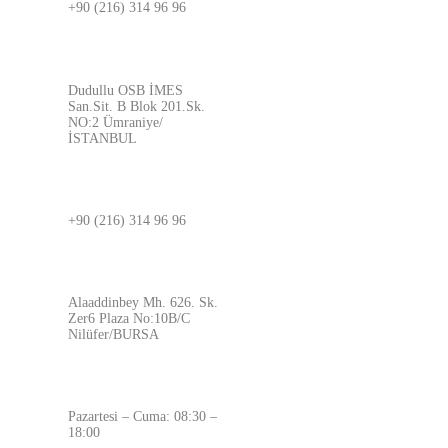
+90 (216) 314 96 96
ADRES
Dudullu OSB İMES
San.Sit. B Blok 201.Sk.
NO:2 Ümraniye/
İSTANBUL
BURSA
+90 (216) 314 96 96
ADRES
Alaaddinbey Mh. 626. Sk.
Zer6 Plaza No:10B/C
Nilüfer/BURSA
ÇALIŞMA SAATLERİMİZ
Pazartesi – Cuma: 08:30 –
18:00