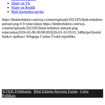
Share on Vk
Share on Reddit
Mail üzerinden paylaş
https://limitreduktor.com/wp-content/uploads/2023/05/limit-reduktor-
antrasit.png
0
0
esincoskun
https://limitreduktor.com/wp-
content/uploads/2023/05/limit-reduktor-antrasit.png
esincoskun
2026-02-06 00:00:00
2026-03-10 05:01:34
Bezpečnostní
funkce aplikace Wingaga Casino Česká republika
KVKK Politikamız
Bilgi Edinme Başvuru Formu
Çerez
Politikası