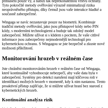
přihlášení pouze vy, a nabízí tak nepřekonatelnou vrstvu ochrany.
Tyto pokročilé metody ověřování výrazně minimalizují rizika
neoprávněného přístupu, díky čemuž jsou vaše interakce hladké a
současně zabezpečené.
Wingaga se navíc nezastavuje pouze na biometrii. Kombinuje
tradiční metody ověřování, jako jsou přístupové kódy nebo PIN
kódy, s moderními technologiemi a buduje tak odolný model
zabezpečení. Můžete užívat si s klidem s pocitem, že vaše citlivé
informace jsou zabezpečeny nejmodernější technologií pro
kybernetickou ochranu. S Wingagou se jste bezpečně a zkuste nové
možnosti příležitostí.
Monitorování hrozeb v reálném čase
Jste chráněni monitorováním hrozeb v reálném čase od Wingaga,
které kontinuálně vyhodnocuje nebezpečí, aby vaše data byla v
zabezpečení. Systémy pro detekci narušení mají klíčovou roli v
identifikaci možných hrozeb v momentě, kdy k nim nastanou. Tento
proaktivní přístup zajišťuje, že si můžete užívat hraní bez starostí z
kybernetických hrozeb.
Kontinuální analýza rizik