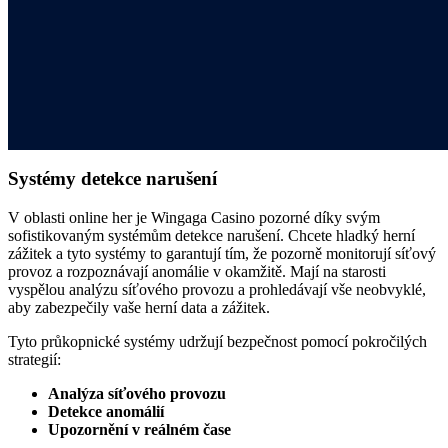
Systémy detekce narušení
V oblasti online her je Wingaga Casino pozorné díky svým
sofistikovaným systémům detekce narušení. Chcete hladký herní
zážitek a tyto systémy to garantují tím, že pozorně monitorují síťový
provoz a rozpoznávají anomálie v okamžitě. Mají na starosti
vyspělou analýzu síťového provozu a prohledávají vše neobvyklé,
aby zabezpečily vaše herní data a zážitek.
Tyto průkopnické systémy udržují bezpečnost pomocí pokročilých
strategií:
Analýza síťového provozu
Detekce anomálií
Upozornění v reálném čase