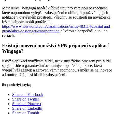
Máte kliku! Wingaga nabízí klíčové tipy pro veřejnou bezpečnost,
které napomohou vylepšit zabezpečení mobilu při používání jejich
aplikace v otevřeném prostředí. Všechny se soustředí na novátorská
řešení, abyste mohli používat s
https://www.ibisworld.com/classifications/naics/483114/coastal-and-
great-lakes-passenger-transportation
důvěrou a bezpečně, a to i na
cestách.
Existují omezení množství VPN připojení s aplikací
Wingaga?
Když s aplikací využíváte VPN, neexistují žádná omezení pro VPN
spojení. Jde o garantování ochranných opatření aplikace, která
vylepší váš zážitek a zároveň vám napomohou zaměřit se na inovace
a komfort. Užijte si hladké zabezpečení!
Bu gönderiyi paylaş
Share on Facebook
Share on Twitter
Share on Pinterest
Share on LinkedIn
Share on Tumblr