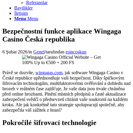
Referanslar
Bayilikler
İletişim
Menu
Menu
Bezpečnostní funkce aplikace Wingaga
Casino Česká republika
6 Şubat 2026
/
in
Genel
/
tarafından
esincoskun
Právě se dozvíte,
wingagas.com
, jak software Wingaga Casino v
České republice upřednostňuje vaši bezpečnost. Díky špičkovým
šifrovacím technologiím, multifaktorovému ověřování a dohledu nad
hrozeb v reálném čase zajišťuje, že vaše data jsou trvale chráněna
před online hrozbami. Plnění místních předpisů a časté aktualizace
zabezpečení svědčí o předsevzetí chránit vaše soukromí na každém
kroku. Ale jak konkrétně tato strategie spolupracují společně, aby
zabezpečila váš zážitek z hraní?
Pokročilé šifrovací technologie