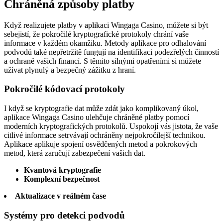
Chráněná způsoby platby
Když realizujete platby v aplikaci Wingaga Casino, můžete si být
sebejistí, že pokročilé kryptografické protokoly chrání vaše
informace v každém okamžiku. Metody aplikace pro odhalování
podvodů také nepřetržitě fungují na identifikaci podezřelých činností
a ochraně vašich financí. S těmito silnými opatřeními si můžete
užívat plynulý a bezpečný zážitku z hraní.
Pokročilé kódovací protokoly
I když se kryptografie dat může zdát jako komplikovaný úkol,
aplikace Wingaga Casino ulehčuje chráněné platby pomocí
moderních kryptografických protokolů. Uspokojí vás jistota, že vaše
citlivé informace setrvávají ochráněny nejpokročilejší technikou.
Aplikace aplikuje spojení osvědčených metod a pokrokových
metod, která zaručují zabezpečení vašich dat.
Kvantová kryptografie
Komplexní bezpečnost
Aktualizace v reálném čase
Systémy pro detekci podvodů