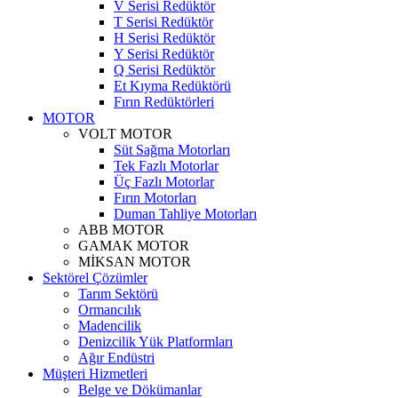
V Serisi Redüktör
T Serisi Redüktör
H Serisi Redüktör
Y Serisi Redüktör
Q Serisi Redüktör
Et Kıyma Redüktörü
Fırın Redüktörleri
MOTOR
VOLT MOTOR
Süt Sağma Motorları
Tek Fazlı Motorlar
Üç Fazlı Motorlar
Fırın Motorları
Duman Tahliye Motorları
ABB MOTOR
GAMAK MOTOR
MİKSAN MOTOR
Sektörel Çözümler
Tarım Sektörü
Ormancılık
Madencilik
Denizcilik Yük Platformları
Ağır Endüstri
Müşteri Hizmetleri
Belge ve Dökümanlar