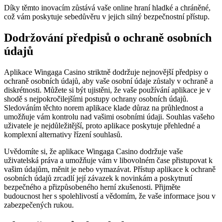
Díky těmto inovacím zůstává vaše online hraní hladké a chráněné,
což vám poskytuje sebedůvěru v jejich silný bezpečnostní přístup.
Dodržování předpisů o ochraně osobních
údajů
Aplikace Wingaga Casino striktně dodržuje nejnovější předpisy o
ochraně osobních údajů, aby vaše osobní údaje zůstaly v ochraně a
diskrétnosti. Můžete si být ujistěni, že vaše používání aplikace je v
shodě s nejpokročilejšími postupy ochrany osobních údajů.
Sledováním těchto norem aplikace klade důraz na průhlednost a
umožňuje vám kontrolu nad vašimi osobními údaji. Souhlas vašeho
uživatele je nejdůležitější, proto aplikace poskytuje přehledné a
komplexní alternativy řízení souhlasů.
Uvědomíte si, že aplikace Wingaga Casino dodržuje vaše
uživatelská práva a umožňuje vám v libovolném čase přistupovat k
vašim údajům, měnit je nebo vymazávat. Přístup aplikace k ochraně
osobních údajů zrcadlí její závazek k novinkám a poskytnutí
bezpečného a přizpůsobeného herní zkušenosti. Přijměte
budoucnost her s spolehlivostí a vědomím, že vaše informace jsou v
zabezpečených rukou.