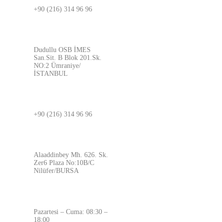
+90 (216) 314 96 96
ADRES
Dudullu OSB İMES
San.Sit. B Blok 201.Sk.
NO:2 Ümraniye/
İSTANBUL
BURSA
+90 (216) 314 96 96
ADRES
Alaaddinbey Mh. 626. Sk.
Zer6 Plaza No:10B/C
Nilüfer/BURSA
ÇALIŞMA SAATLERİMİZ
Pazartesi – Cuma: 08:30 –
18:00