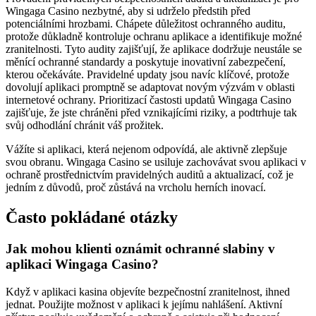
Wingaga Casino nezbytné, aby si udrželo předstih před
potenciálními hrozbami. Chápete důležitost ochranného auditu,
protože důkladně kontroluje ochranu aplikace a identifikuje možné
zranitelnosti. Tyto audity zajišťují, že aplikace dodržuje neustále se
měnící ochranné standardy a poskytuje inovativní zabezpečení,
kterou očekáváte. Pravidelné updaty jsou navíc klíčové, protože
dovolují aplikaci promptně se adaptovat novým výzvám v oblasti
internetové ochrany. Prioritizací častosti updatů Wingaga Casino
zajišťuje, že jste chráněni před vznikajícími riziky, a podtrhuje tak
svůj odhodlání chránit váš prožitek.
Vážíte si aplikaci, která nejenom odpovídá, ale aktivně zlepšuje
svou obranu. Wingaga Casino se usiluje zachovávat svou aplikaci v
ochraně prostřednictvím pravidelných auditů a aktualizací, což je
jedním z důvodů, proč zůstává na vrcholu herních inovací.
Často pokládané otázky
Jak mohou klienti oznámit ochranné slabiny v
aplikaci Wingaga Casino?
Když v aplikaci kasina objevíte bezpečnostní zranitelnost, ihned
jednat. Použijte možnost v aplikaci k jejímu nahlášení. Aktivní