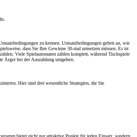
ln.
 die Umsatzbedingungen zu kennen. Umsatzbedingungen geben an, wie
spielsweise, dass Sie Ihre Gewinne 30-mal umsetzen müssen. Es ist
zählen. Viele Spielautomaten zählen komplett, während Tischspiele
d sie Ärger bei der Auszahlung umgehen.
imieren. Hier sind drei wesentliche Strategien, die Sie
ramm bietet nicht nur attraktive Punkte für jeden Einsatz, sondern