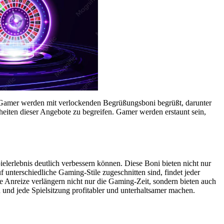
e Gamer werden mit verlockenden Begrüßungsboni begrüßt, darunter
inheiten dieser Angebote zu begreifen. Gamer werden erstaunt sein,
erlebnis deutlich verbessern können. Diese Boni bieten nicht nur
 unterschiedliche Gaming-Stile zugeschnitten sind, findet jeder
se Anreize verlängern nicht nur die Gaming-Zeit, sondern bieten auch
und jede Spielsitzung profitabler und unterhaltsamer machen.