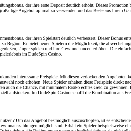
bonus, der ihre erste Deposit deutlich erhöht. Dieses Promotion bei
großartige Angebot optimal zu verwenden und das Beste aus Ihrem Gami
mensbonus, der ihren Spielstart deutlich verbessert. Dieser Bonus ents
t zu Beginn. Er bietet neuen Spielern die Möglichkeit, die abwechslun
 genießen, länger spielen und ihre Gewinnchancen erhöhen. Die einfa
 Spielerlebnis im DudeSpin Casino.
unden interessante Freispiele. Mit diesen verlockenden Angeboten kö
uswahl noch erhöhen. Neue Spieler erhalten diese Freispiele direkt nac
bieten auch die Chance, mit minimalem Risiko echtes Geld zu gewinnen.
enziell aufstocken. Im DudeSpin Casino schafft die Kombination aus F
tzen? Um das Angebot bestmöglich auszuschöpfen, ist es entscheidend
ewinnauszahlungen möglich sind. Erhält ein Spieler beispielsweise e
Es ist wichtig, die Bedingungen genau zu berücksichtigen, da nicht al