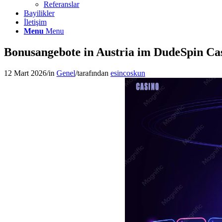
Referanslar
Bayilikler
İletişim
Menu
Menu
Bonusangebote in Austria im DudeSpin Ca
12 Mart 2026
/
in
Genel
/
tarafından
esincoskun