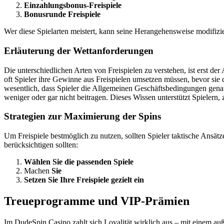
Einzahlungsbonus-Freispiele
Bonusrunde Freispiele
Wer diese Spielarten meistert, kann seine Herangehensweise modifizi
Erläuterung der Wettanforderungen
Die unterschiedlichen Arten von Freispielen zu verstehen, ist erst 
oft Spieler ihre Gewinne aus Freispielen umsetzen müssen, bevor sie
wesentlich, dass Spieler die Allgemeinen Geschäftsbedingungen genau
weniger oder gar nicht beitragen. Dieses Wissen unterstützt Spielern,
Strategien zur Maximierung der Spins
Um Freispiele bestmöglich zu nutzen, sollten Spieler taktische Ansätz
berücksichtigen sollten:
Wählen Sie die passenden Spiele
Machen
Sie
Setzen Sie Ihre Freispiele gezielt ein
Treueprogramme und VIP-Prämien
Im DudeSpin Casino zahlt sich Loyalität wirklich aus – mit einem au