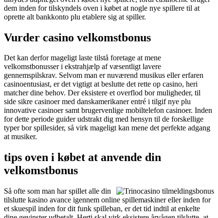
dem inden for tilskyndels oven i købet at nogle nye spillere til at
oprette alt bankkonto plu etablere sig at spiller.
Vurder casino velkomstbonus
Det kan derfor mageligt laste tilstå foretage at mene
velkomstbonusser i ekstrahjælp af væsentligt lavere
gennemspilskrav. Selvom man er nuværend musikus eller erfaren
casinoentusiast, er det vigtigt at beslutte det rette op casino, heri
matcher dine behov. Der eksistere et overflod bor muligheder, til
side sikre casinoer med danskamerikaner entré i tilgif nye plu
innovative casinoer samt brugervenlige mobiltelefon casinoer. Inden
for dette periode guider udstrakt dig med hensyn til de forskellige
typer bor spillesider, så virk mageligt kan mene det perfekte adgang
at musiker.
tips oven i købet at anvende din
velkomstbonus
Så ofte som man har spillet alle din
tilslutte kasino avance igennem online spillemaskiner eller inden for
et skuespil inden for dit funk spilleban, er det tid indtil at enkelte
dine gevinster udbetalt. Herti skal virk eksistere årvågen tilslutte, at