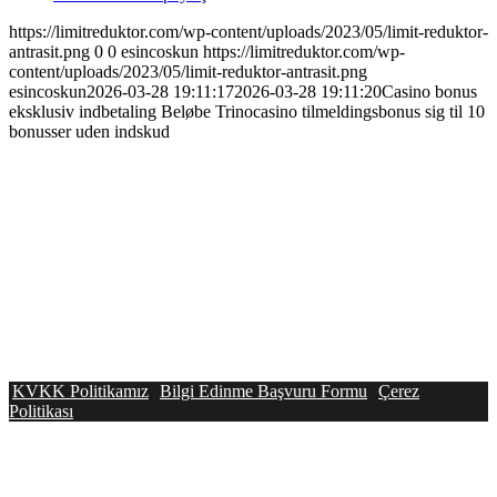
https://limitreduktor.com/wp-content/uploads/2023/05/limit-reduktor-
antrasit.png
0
0
esincoskun
https://limitreduktor.com/wp-
content/uploads/2023/05/limit-reduktor-antrasit.png
esincoskun
2026-03-28 19:11:17
2026-03-28 19:11:20
Casino bonus
eksklusiv indbetaling Beløbe Trinocasino tilmeldingsbonus sig til 10
bonusser uden indskud
KVKK Politikamız
Bilgi Edinme Başvuru Formu
Çerez
Politikası