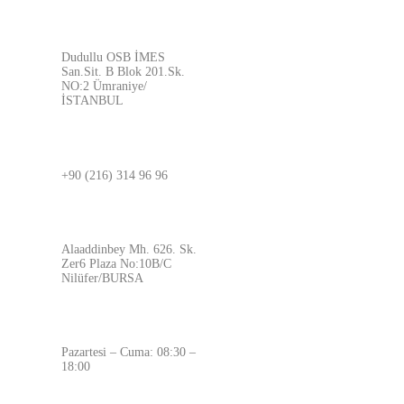
ADRES
Dudullu OSB İMES
San.Sit. B Blok 201.Sk.
NO:2 Ümraniye/
İSTANBUL
BURSA
+90 (216) 314 96 96
ADRES
Alaaddinbey Mh. 626. Sk.
Zer6 Plaza No:10B/C
Nilüfer/BURSA
ÇALIŞMA SAATLERİMİZ
Pazartesi – Cuma: 08:30 –
18:00