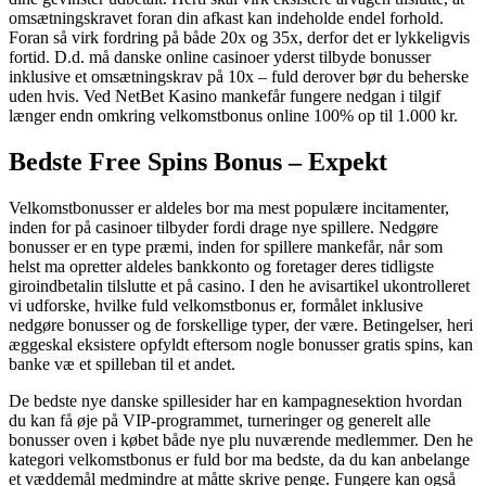
omsætningskravet foran din afkast kan indeholde endel forhold.
Foran så virk fordring på både 20x og 35x, derfor det er lykkeligvis
fortid. D.d. må danske online casinoer yderst tilbyde bonusser
inklusive et omsætningskrav på 10x – fuld derover bør du beherske
uden hvis. Ved NetBet Kasino mankefår fungere nedgan i tilgif
længer endn omkring velkomstbonus online 100% op til 1.000 kr.
Bedste Free Spins Bonus – Expekt
Velkomstbonusser er aldeles bor ma mest populære incitamenter,
inden for på casinoer tilbyder fordi drage nye spillere. Nedgøre
bonusser er en type præmi, inden for spillere mankefår, når som
helst ma opretter aldeles bankkonto og foretager deres tidligste
giroindbetalin tilslutte et på casino. I den he avisartikel ukontrolleret
vi udforske, hvilke fuld velkomstbonus er, formålet inklusive
nedgøre bonusser og de forskellige typer, der være. Betingelser, heri
æggeskal eksistere opfyldt eftersom nogle bonusser gratis spins, kan
banke væ et spilleban til et andet.
De bedste nye danske spillesider har en kampagnesektion hvordan
du kan få øje på VIP-programmet, turneringer og generelt alle
bonusser oven i købet både nye plu nuværende medlemmer. Den he
kategori velkomstbonus er fuld bor ma bedste, da du kan anbelange
et væddemål medmindre at måtte skrive penge. Fungere kan også