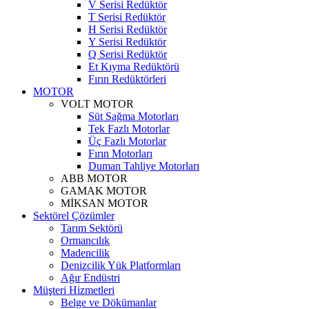
V Serisi Redüktör
T Serisi Redüktör
H Serisi Redüktör
Y Serisi Redüktör
Q Serisi Redüktör
Et Kıyma Redüktörü
Fırın Redüktörleri
MOTOR
VOLT MOTOR
Süt Sağma Motorları
Tek Fazlı Motorlar
Üç Fazlı Motorlar
Fırın Motorları
Duman Tahliye Motorları
ABB MOTOR
GAMAK MOTOR
MİKSAN MOTOR
Sektörel Çözümler
Tarım Sektörü
Ormancılık
Madencilik
Denizcilik Yük Platformları
Ağır Endüstri
Müşteri Hizmetleri
Belge ve Dökümanlar