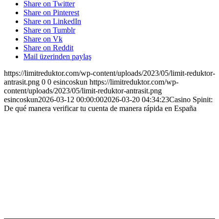
Share on Twitter
Share on Pinterest
Share on LinkedIn
Share on Tumblr
Share on Vk
Share on Reddit
Mail üzerinden paylaş
https://limitreduktor.com/wp-content/uploads/2023/05/limit-reduktor-
antrasit.png
0
0
esincoskun
https://limitreduktor.com/wp-
content/uploads/2023/05/limit-reduktor-antrasit.png
esincoskun
2026-03-12 00:00:00
2026-03-20 04:34:23
Casino Spinit:
De qué manera verificar tu cuenta de manera rápida en España