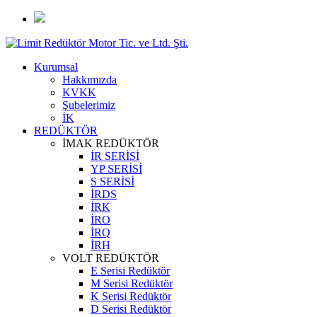
Kurumsal
Hakkımızda
KVKK
Şubelerimiz
İK
REDÜKTÖR
İMAK REDÜKTÖR
İR SERİSİ
YP SERİSİ
S SERİSİ
İRDS
İRK
İRO
İRQ
İRH
VOLT REDÜKTÖR
E Serisi Redüktör
M Serisi Redüktör
K Serisi Redüktör
D Serisi Redüktör