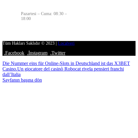
ÇALIŞMA SAATLERİMİZ
Pazartesi – Cuma: 08:30 –
18:00
Tüm Hakları Saklıdır © 2023 |
Localveri
.Facebook
.İnstagram
.Twitter
Die Nummer eins für Online-Slots in Deutschland ist das X3BET
Casino.
Un giocatore del casinò Robocat rivela pensieri franchi
dall’Italia
Sayfanın başına dön