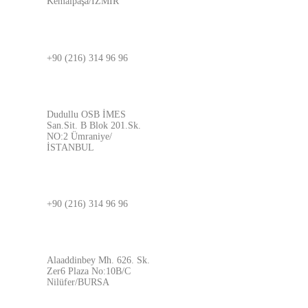
Kemalpaşa/İZMİR
İSTANBUL
+90 (216) 314 96 96
ADRES
Dudullu OSB İMES
San.Sit. B Blok 201.Sk.
NO:2 Ümraniye/
İSTANBUL
BURSA
+90 (216) 314 96 96
ADRES
Alaaddinbey Mh. 626. Sk.
Zer6 Plaza No:10B/C
Nilüfer/BURSA