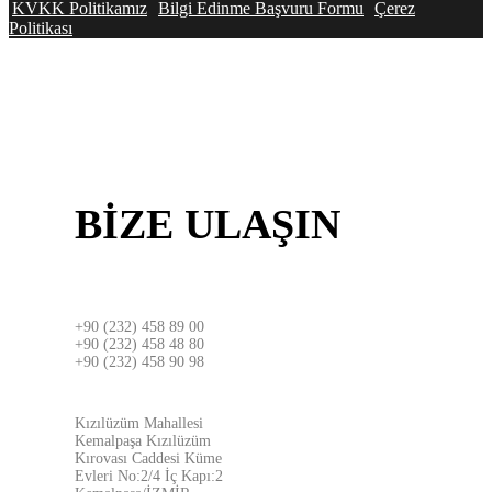
KVKK Politikamız
Bilgi Edinme Başvuru Formu
Çerez
Politikası
BİZE
ULAŞIN
İZMİR
+90 (232) 458 89 00
+90 (232) 458 48 80
+90 (232) 458 90 98
ADRES
Kızılüzüm Mahallesi
Kemalpaşa Kızılüzüm
Kırovası Caddesi Küme
Evleri No:2/4 İç Kapı:2