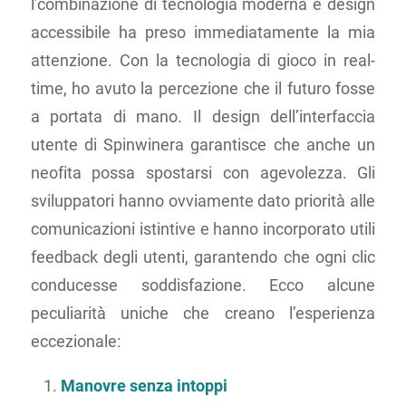
l’combinazione di tecnologia moderna e design
accessibile ha preso immediatamente la mia
attenzione. Con la tecnologia di gioco in real-
time, ho avuto la percezione che il futuro fosse
a portata di mano. Il design dell’interfaccia
utente di Spinwinera garantisce che anche un
neofita possa spostarsi con agevolezza. Gli
sviluppatori hanno ovviamente dato priorità alle
comunicazioni istintive e hanno incorporato utili
feedback degli utenti, garantendo che ogni clic
conducesse soddisfazione. Ecco alcune
peculiarità uniche che creano l’esperienza
eccezionale:
Manovre senza intoppi