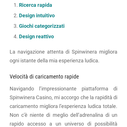
Ricerca rapida
Design intuitivo
Giochi categorizzati
Design reattivo
La navigazione attenta di Spinwinera migliora
ogni istante della mia esperienza ludica.
Velocità di caricamento rapide
Navigando l’impressionante piattaforma di
Spinwinera Casino, mi accorgo che la rapidità di
caricamento migliora l’esperienza ludica totale.
Non c’è niente di meglio dell’adrenalina di un
rapido accesso a un universo di possibilità