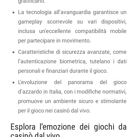
gratificanti.
La tecnologia all’avanguardia garantisce un
gameplay scorrevole su vari dispositivi,
inclusa un’eccellente compatibilità mobile
per partecipare in movimento.
Caratteristiche di sicurezza avanzate, come
l’autenticazione biometrica, tutelano i dati
personali e finanziari durante il gioco.
L’evoluzione del panorama del gioco
d’azzardo in Italia, con i modifiche normativi,
promuove un ambiente sicuro e stimolante
per il gioco nei casinò dal vivo.
Esplora l’emozione dei giochi da
casinò dal vivo