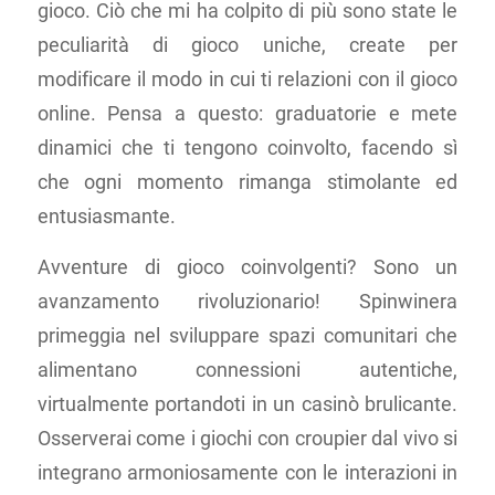
gioco. Ciò che mi ha colpito di più sono state le
peculiarità di gioco uniche, create per
modificare il modo in cui ti relazioni con il gioco
online. Pensa a questo: graduatorie e mete
dinamici che ti tengono coinvolto, facendo sì
che ogni momento rimanga stimolante ed
entusiasmante.
Avventure di gioco coinvolgenti? Sono un
avanzamento rivoluzionario! Spinwinera
primeggia nel sviluppare spazi comunitari che
alimentano connessioni autentiche,
virtualmente portandoti in un casinò brulicante.
Osserverai come i giochi con croupier dal vivo si
integrano armoniosamente con le interazioni in