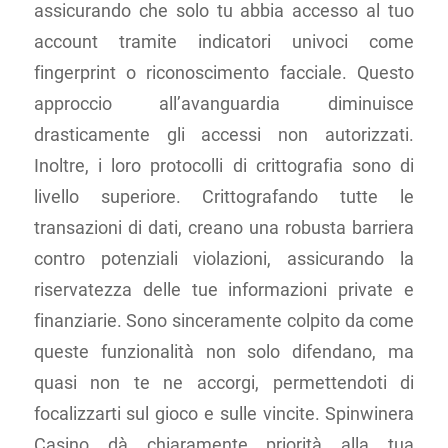
assicurando che solo tu abbia accesso al tuo
account tramite indicatori univoci come
fingerprint o riconoscimento facciale. Questo
approccio all’avanguardia diminuisce
drasticamente gli accessi non autorizzati.
Inoltre, i loro protocolli di crittografia sono di
livello superiore. Crittografando tutte le
transazioni di dati, creano una robusta barriera
contro potenziali violazioni, assicurando la
riservatezza delle tue informazioni private e
finanziarie. Sono sinceramente colpito da come
queste funzionalità non solo difendano, ma
quasi non te ne accorgi, permettendoti di
focalizzarti sul gioco e sulle vincite. Spinwinera
Casino dà chiaramente priorità alla tua