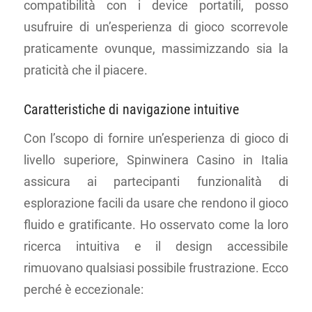
compatibilità con i device portatili, posso
usufruire di un’esperienza di gioco scorrevole
praticamente ovunque, massimizzando sia la
praticità che il piacere.
Caratteristiche di navigazione intuitive
Con l’scopo di fornire un’esperienza di gioco di
livello superiore, Spinwinera Casino in Italia
assicura ai partecipanti funzionalità di
esplorazione facili da usare che rendono il gioco
fluido e gratificante. Ho osservato come la loro
ricerca intuitiva e il design accessibile
rimuovano qualsiasi possibile frustrazione. Ecco
perché è eccezionale: