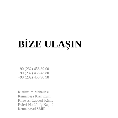
BİZE
ULAŞIN
İZMİR
+90 (232) 458 89 00
+90 (232) 458 48 80
+90 (232) 458 90 98
ADRES
Kızılüzüm Mahallesi
Kemalpaşa Kızılüzüm
Kırovası Caddesi Küme
Evleri No:2/4 İç Kapı:2
Kemalpaşa/İZMİR