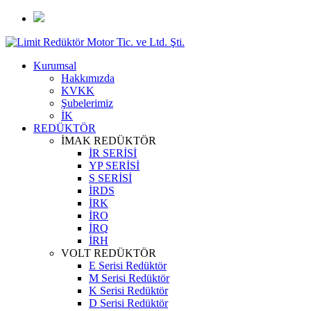
Kurumsal
Hakkımızda
KVKK
Şubelerimiz
İK
REDÜKTÖR
İMAK REDÜKTÖR
İR SERİSİ
YP SERİSİ
S SERİSİ
İRDS
İRK
İRO
İRQ
İRH
VOLT REDÜKTÖR
E Serisi Redüktör
M Serisi Redüktör
K Serisi Redüktör
D Serisi Redüktör