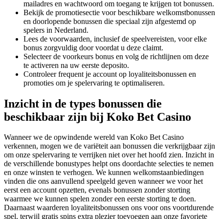
mailadres en wachtwoord om toegang te krijgen tot bonussen.
Bekijk de promotiesectie voor beschikbare welkomstbonussen
en doorlopende bonussen die speciaal zijn afgestemd op
spelers in Nederland.
Lees de voorwaarden, inclusief de speelvereisten, voor elke
bonus zorgvuldig door voordat u deze claimt.
Selecteer de voorkeurs bonus en volg de richtlijnen om deze
te activeren na uw eerste deposito.
Controleer frequent je account op loyaliteitsbonussen en
promoties om je spelervaring te optimaliseren.
Inzicht in de types bonussen die
beschikbaar zijn bij Koko Bet Casino
Wanneer we de opwindende wereld van Koko Bet Casino
verkennen, mogen we de variëteit aan bonussen die verkrijgbaar zijn
om onze spelervaring te verrijken niet over het hoofd zien. Inzicht in
de verschillende bonustypes helpt ons doordachte selecties te nemen
en onze winsten te verhogen. We kunnen welkomstaanbiedingen
vinden die ons aanvullend speelgeld geven wanneer we voor het
eerst een account opzetten, evenals bonussen zonder storting
waarmee we kunnen spelen zonder een eerste storting te doen.
Daarnaast waarderen loyaliteitsbonussen ons voor ons voortdurende
spel, terwijl gratis spins extra plezier toevoegen aan onze favoriete