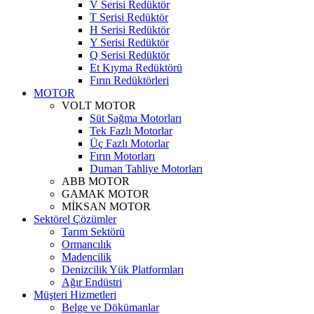
V Serisi Redüktör
T Serisi Redüktör
H Serisi Redüktör
Y Serisi Redüktör
Q Serisi Redüktör
Et Kıyma Redüktörü
Fırın Redüktörleri
MOTOR
VOLT MOTOR
Süt Sağma Motorları
Tek Fazlı Motorlar
Üç Fazlı Motorlar
Fırın Motorları
Duman Tahliye Motorları
ABB MOTOR
GAMAK MOTOR
MİKSAN MOTOR
Sektörel Çözümler
Tarım Sektörü
Ormancılık
Madencilik
Denizcilik Yük Platformları
Ağır Endüstri
Müşteri Hizmetleri
Belge ve Dökümanlar