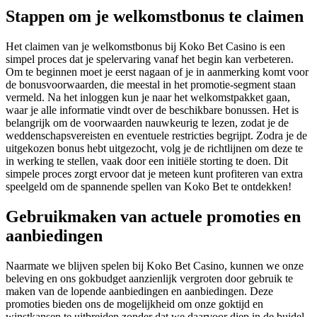
Stappen om je welkomstbonus te claimen
Het claimen van je welkomstbonus bij Koko Bet Casino is een
simpel proces dat je spelervaring vanaf het begin kan verbeteren.
Om te beginnen moet je eerst nagaan of je in aanmerking komt voor
de bonusvoorwaarden, die meestal in het promotie-segment staan
vermeld. Na het inloggen kun je naar het welkomstpakket gaan,
waar je alle informatie vindt over de beschikbare bonussen. Het is
belangrijk om de voorwaarden nauwkeurig te lezen, zodat je de
weddenschapsvereisten en eventuele restricties begrijpt. Zodra je de
uitgekozen bonus hebt uitgezocht, volg je de richtlijnen om deze te
in werking te stellen, vaak door een initiële storting te doen. Dit
simpele proces zorgt ervoor dat je meteen kunt profiteren van extra
speelgeld om de spannende spellen van Koko Bet te ontdekken!
Gebruikmaken van actuele promoties en
aanbiedingen
Naarmate we blijven spelen bij Koko Bet Casino, kunnen we onze
beleving en ons gokbudget aanzienlijk vergroten door gebruik te
maken van de lopende aanbiedingen en aanbiedingen. Deze
promoties bieden ons de mogelijkheid om onze goktijd en
winstkansen te uitbreiden zonder dat we daarvoor diep in de buidel