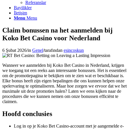
Referanslar
Bayilikler
İletişim
Menu
Menu
Claim bonussen na het aanmelden bij
Koko Bet Casino voor Nederland
6 Şubat 2026
/
in
Genel
/
tarafından
esincoskun
Wanneer we aanmelden bij Koko Bet Casino in Nederland, krijgen
we toegang tot een reeks aan interessante bonussen. Het is essentieel
om de promotiepagina te bekijken om te zien wat er beschikbaar is.
Elke bonus heeft zijn eigen bepalingen die ons kunnen helpen onze
spelervaring te optimaliseren. Maar hoe zorgen we ervoor dat we het
maximale uit deze promoties halen? Laten we eens kijken naar de
procedures die we kunnen nemen om onze bonussen efficiënt te
claimen.
Hoofd conclusies
Log in op je Koko Bet Casino-account met je aangemelde e-