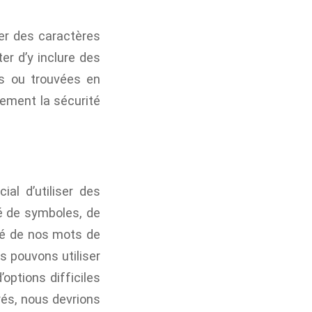
ser des caractères
ter d’y inclure des
es ou trouvées en
ivement la sécurité
al d’utiliser des
é de symboles, de
té de nos mots de
 pouvons utiliser
options difficiles
rés, nous devrions