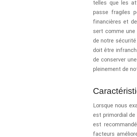
telles que les at
passe fragiles 
financières et d
sert comme une p
de notre sécurité 
doit être infranc
de conserver une 
pleinement de not
Caractérist
Lorsque nous exam
est primordial de 
est recommandé é
facteurs amélior