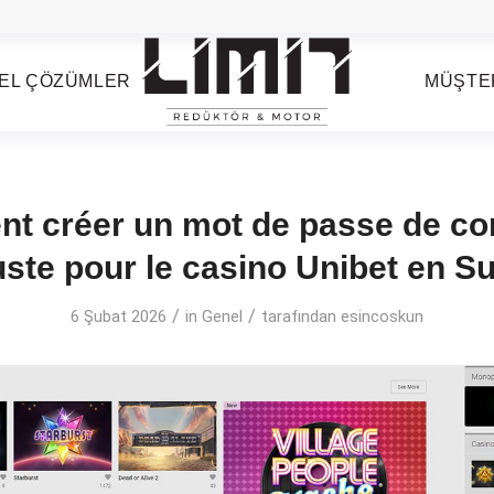
EL ÇÖZÜMLER
MÜŞTER
t créer un mot de passe de co
ste pour le casino Unibet en S
/
/
6 Şubat 2026
in
Genel
tarafından
esincoskun