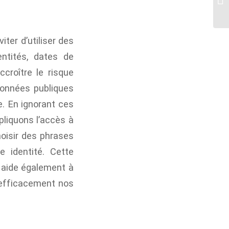
no
iter d’utiliser des
entités, dates de
croître le risque
 données publiques
e. En ignorant ces
pliquons l’accès à
hoisir des phrases
 identité. Cette
 aide également à
 efficacement nos