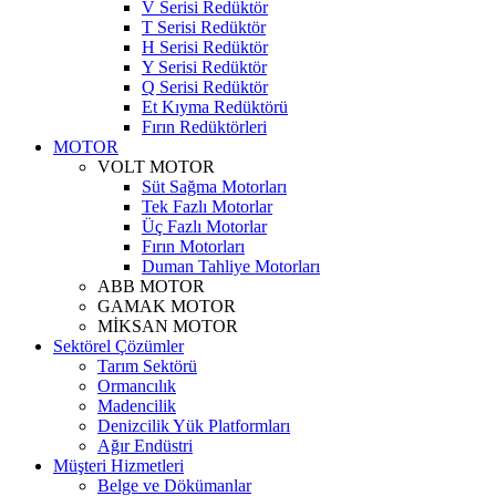
V Serisi Redüktör
T Serisi Redüktör
H Serisi Redüktör
Y Serisi Redüktör
Q Serisi Redüktör
Et Kıyma Redüktörü
Fırın Redüktörleri
MOTOR
VOLT MOTOR
Süt Sağma Motorları
Tek Fazlı Motorlar
Üç Fazlı Motorlar
Fırın Motorları
Duman Tahliye Motorları
ABB MOTOR
GAMAK MOTOR
MİKSAN MOTOR
Sektörel Çözümler
Tarım Sektörü
Ormancılık
Madencilik
Denizcilik Yük Platformları
Ağır Endüstri
Müşteri Hizmetleri
Belge ve Dökümanlar