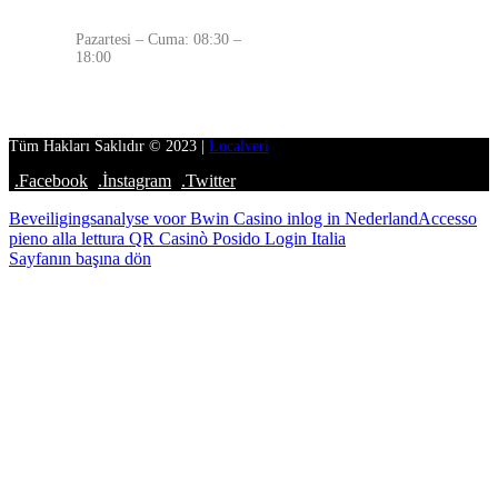
ÇALIŞMA SAATLERİMİZ
Pazartesi – Cuma: 08:30 –
18:00
Tüm Hakları Saklıdır © 2023 |
Localveri
.Facebook
.İnstagram
.Twitter
Beveiligingsanalyse voor Bwin Casino inlog in Nederland
Accesso
pieno alla lettura QR Casinò Posido Login Italia
Sayfanın başına dön