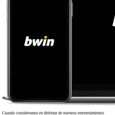
Cuando consideramos en disfrutar de nuestros entretenimientos