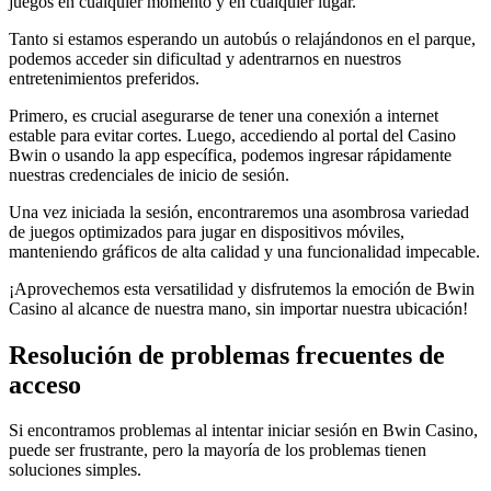
juegos en cualquier momento y en cualquier lugar.
Tanto si estamos esperando un autobús o relajándonos en el parque,
podemos acceder sin dificultad y adentrarnos en nuestros
entretenimientos preferidos.
Primero, es crucial asegurarse de tener una conexión a internet
estable para evitar cortes. Luego, accediendo al portal del Casino
Bwin o usando la app específica, podemos ingresar rápidamente
nuestras credenciales de inicio de sesión.
Una vez iniciada la sesión, encontraremos una asombrosa variedad
de juegos optimizados para jugar en dispositivos móviles,
manteniendo gráficos de alta calidad y una funcionalidad impecable.
¡Aprovechemos esta versatilidad y disfrutemos la emoción de Bwin
Casino al alcance de nuestra mano, sin importar nuestra ubicación!
Resolución de problemas frecuentes de
acceso
Si encontramos problemas al intentar iniciar sesión en Bwin Casino,
puede ser frustrante, pero la mayoría de los problemas tienen
soluciones simples.