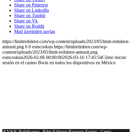
Share on Pinterest
Share on LinkedIn
Share on Tumblr
Share on Vk
Share on Reddit
Mail üzerinden paylaş
https://limitreduktor.com/wp-content/uploads/2023/05/limit-reduktor-
antrasit.png
0
0
esincoskun
https://limitreduktor.com/wp-
content/uploads/2023/05/limit-reduktor-antrasit.png
esincoskun
2026-02-06 00:00:00
2026-03-16 17:45:54
Cómo iniciar
sesión en el casino Bwin en todos los dispositivos en México
KVKK Politikamız
Bilgi Edinme Başvuru Formu
Çerez