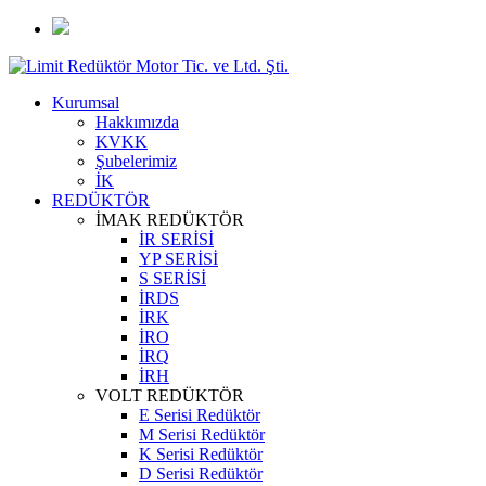
Kurumsal
Hakkımızda
KVKK
Şubelerimiz
İK
REDÜKTÖR
İMAK REDÜKTÖR
İR SERİSİ
YP SERİSİ
S SERİSİ
İRDS
İRK
İRO
İRQ
İRH
VOLT REDÜKTÖR
E Serisi Redüktör
M Serisi Redüktör
K Serisi Redüktör
D Serisi Redüktör