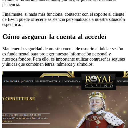
paciencia.
Finalmente, si nada más funciona, contactar con el soporte al cliente
de Bwin puede ofrecerte asistencia personalizada a nuestra situación
específica.
Cómo asegurar la cuenta al acceder
Mantener la seguridad de nuestra cuenta de usuario al iniciar sesión
es fundamental para proteger nuestra información personal y
nuestros fondos. Para ello, es importante utilizar contraseñas seguras
y únicas que combinen letras, números y símbolos.