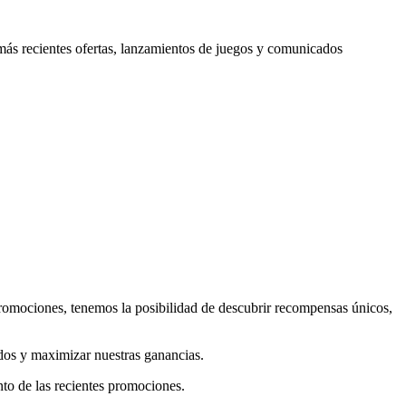
 más recientes ofertas, lanzamientos de juegos y comunicados
 promociones, tenemos la posibilidad de descubrir recompensas únicos,
ndos y maximizar nuestras ganancias.
nto de las recientes promociones.