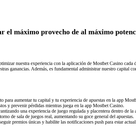
 el máximo provecho de al máximo potencial
mizar nuestra experiencia con la aplicación de Mostbet Casino cada día
tras ganancias. Además, es fundamental administrar nuestro capital co
ito para aumentar tu capital y tu experiencia de apuestas en la app Most
stos y prevenir pérdidas mientras juega en la app Mostbet Casino.
ntizando una experiencia de juego regulada y placentera dentro de la a
torno de sala de juegos real, aumentando su goce general del apuestas.
guir premios únicas y habilite las notificaciones push para estar actual