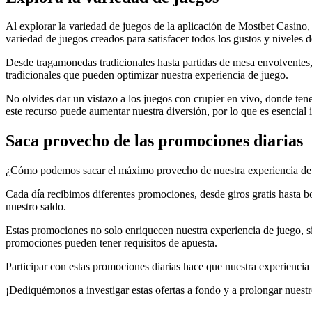
Al explorar la variedad de juegos de la aplicación de Mostbet Casino,
variedad de juegos creados para satisfacer todos los gustos y niveles d
Desde tragamonedas tradicionales hasta partidas de mesa envolventes, 
tradicionales que pueden optimizar nuestra experiencia de juego.
No olvides dar un vistazo a los juegos con crupier en vivo, donde tene
este recurso puede aumentar nuestra diversión, por lo que es esencial i
Saca provecho de las promociones diarias
¿Cómo podemos sacar el máximo provecho de nuestra experiencia de ju
Cada día recibimos diferentes promociones, desde giros gratis hasta 
nuestro saldo.
Estas promociones no solo enriquecen nuestra experiencia de juego, 
promociones pueden tener requisitos de apuesta.
Participar con estas promociones diarias hace que nuestra experiencia
¡Dediquémonos a investigar estas ofertas a fondo y a prolongar nuest