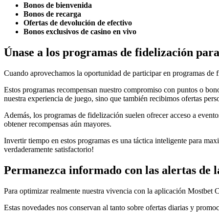
Bonos de bienvenida
Bonos de recarga
Ofertas de devolución de efectivo
Bonos exclusivos de casino en vivo
Únase a los programas de fidelización para
Cuando aprovechamos la oportunidad de participar en programas de fid
Estos programas recompensan nuestro compromiso con puntos o bonos,
nuestra experiencia de juego, sino que también recibimos ofertas pers
Además, los programas de fidelización suelen ofrecer acceso a evento
obtener recompensas aún mayores.
Invertir tiempo en estos programas es una táctica inteligente para m
verdaderamente satisfactorio!
Permanezca informado con las alertas de l
Para optimizar realmente nuestra vivencia con la aplicación Mostbet C
Estas novedades nos conservan al tanto sobre ofertas diarias y promo