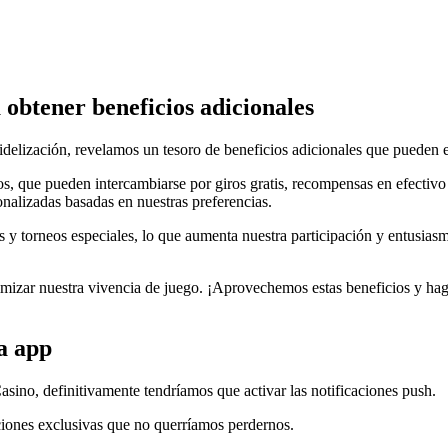
 obtener beneficios adicionales
elización, revelamos un tesoro de beneficios adicionales que pueden e
 que pueden intercambiarse por giros gratis, recompensas en efectivo
onalizadas basadas en nuestras preferencias.
s y torneos especiales, lo que aumenta nuestra participación y entusi
aximizar nuestra vivencia de juego. ¡Aprovechemos estas beneficios y h
a app
asino, definitivamente tendríamos que activar las notificaciones push.
ciones exclusivas que no querríamos perdernos.