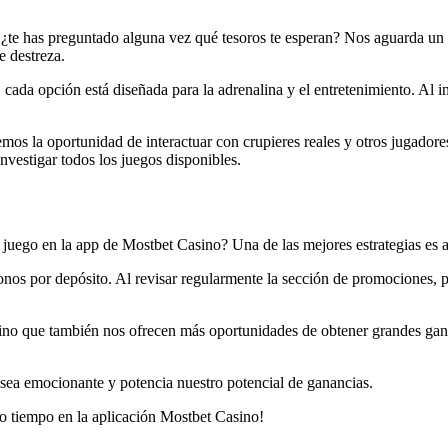
 ¿te has preguntado alguna vez qué tesoros te esperan? Nos aguarda un 
e destreza.
cada opción está diseñada para la adrenalina y el entretenimiento. Al 
mos la oportunidad de interactuar con crupieres reales y otros jugadore
nvestigar todos los juegos disponibles.
ego en la app de Mostbet Casino? Una de las mejores estrategias es a
bonos por depósito. Al revisar regularmente la sección de promociones,
sino que también nos ofrecen más oportunidades de obtener grandes gana
 sea emocionante y potencia nuestro potencial de ganancias.
ro tiempo en la aplicación Mostbet Casino!