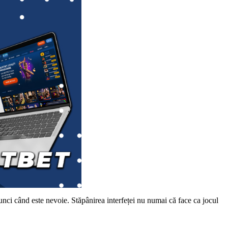
tunci când este nevoie. Stăpânirea interfeței nu numai că face ca jocul