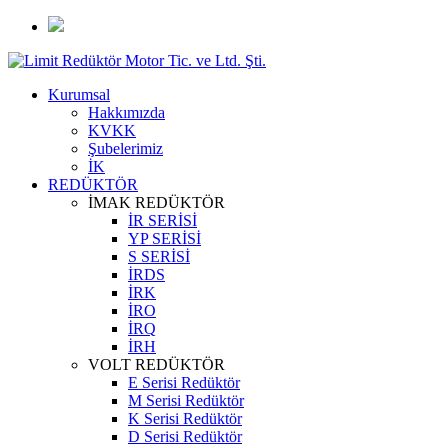
Kurumsal
Hakkımızda
KVKK
Şubelerimiz
İK
REDÜKTÖR
İMAK REDÜKTÖR
İR SERİSİ
YP SERİSİ
S SERİSİ
İRDS
İRK
İRO
İRQ
İRH
VOLT REDÜKTÖR
E Serisi Redüktör
M Serisi Redüktör
K Serisi Redüktör
D Serisi Redüktör