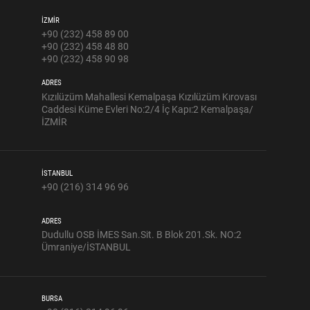
İZMİR
+90 (232) 458 89 00
+90 (232) 458 48 80
+90 (232) 458 90 98
ADRES
Kızılüzüm Mahallesi Kemalpaşa Kızılüzüm Kırovası
Caddesi Küme Evleri No:2/4 İç Kapı:2 Kemalpaşa/
İZMİR
İSTANBUL
+90 (216) 314 96 96
ADRES
Dudullu OSB İMES San.Sit. B Blok 201.Sk. NO:2
Ümraniye/İSTANBUL
BURSA