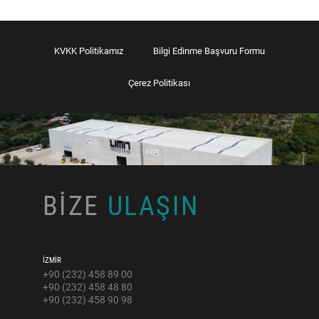
KVKK Politikamız
Bilgi Edinme Başvuru Formu
Çerez Politikası
BİZE
ULAŞIN
İZMİR
+90 (232) 458 89 00
+90 (232) 458 48 80
+90 (232) 458 90 98