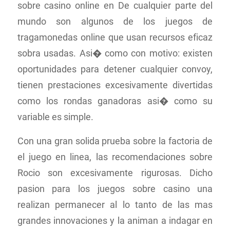
sobre casino online en De cualquier parte del
mundo son algunos de los juegos de
tragamonedas online que usan recursos eficaz
sobra usadas. Asi� como con motivo: existen
oportunidades para detener cualquier convoy,
tienen prestaciones excesivamente divertidas
como los rondas ganadoras asi� como su
variable es simple.
Con una gran solida prueba sobre la factoria de
el juego en linea, las recomendaciones sobre
Rocio son excesivamente rigurosas. Dicho
pasion para los juegos sobre casino una
realizan permanecer al lo tanto de las mas
grandes innovaciones y la animan a indagar en