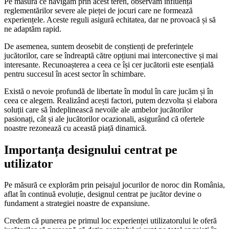
Pe măsură ce navigăm prin acest teren, observăm influența
reglementărilor severe ale pieței de jocuri care ne formează
experiențele. Aceste reguli asigură echitatea, dar ne provoacă și să
ne adaptăm rapid.
De asemenea, suntem deosebit de conștienți de preferințele
jucătorilor, care se îndreaptă către opțiuni mai interconective și mai
interesante. Recunoașterea a ceea ce își cer jucătorii este esențială
pentru succesul în acest sector în schimbare.
Există o nevoie profundă de libertate în modul în care jucăm și în
ceea ce alegem. Realizând acești factori, putem dezvolta și elabora
soluții care să îndeplinească nevoile ale ambelor jucătorilor
pasionați, cât și ale jucătorilor ocazionali, asigurând că ofertele
noastre rezonează cu această piață dinamică.
Importanța designului centrat pe
utilizator
Pe măsură ce explorăm prin peisajul jocurilor de noroc din România,
aflat în continuă evoluție, designul centrat pe jucător devine o
fundament a strategiei noastre de expansiune.
Credem că punerea pe primul loc experienței utilizatorului le oferă