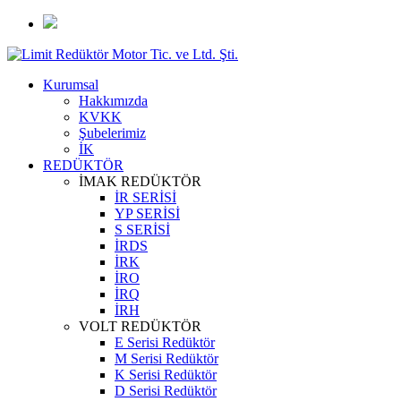
Kurumsal
Hakkımızda
KVKK
Şubelerimiz
İK
REDÜKTÖR
İMAK REDÜKTÖR
İR SERİSİ
YP SERİSİ
S SERİSİ
İRDS
İRK
İRO
İRQ
İRH
VOLT REDÜKTÖR
E Serisi Redüktör
M Serisi Redüktör
K Serisi Redüktör
D Serisi Redüktör