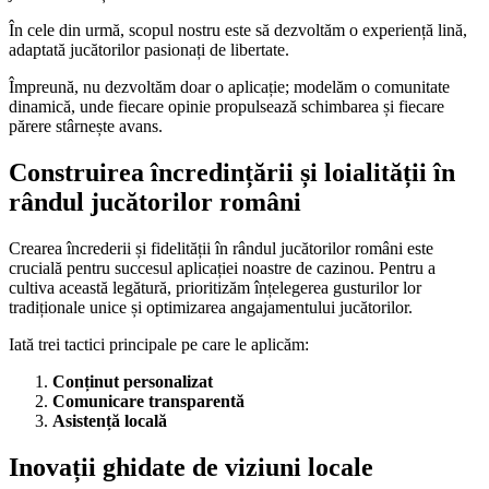
În cele din urmă, scopul nostru este să dezvoltăm o experiență lină,
adaptată jucătorilor pasionați de libertate.
Împreună, nu dezvoltăm doar o aplicație; modelăm o comunitate
dinamică, unde fiecare opinie propulsează schimbarea și fiecare
părere stârnește avans.
Construirea încredințării și loialității în
rândul jucătorilor români
Crearea încrederii și fidelității în rândul jucătorilor români este
crucială pentru succesul aplicației noastre de cazinou. Pentru a
cultiva această legătură, prioritizăm înțelegerea gusturilor lor
tradiționale unice și optimizarea angajamentului jucătorilor.
Iată trei tactici principale pe care le aplicăm:
Conținut personalizat
Comunicare transparentă
Asistență locală
Inovații ghidate de viziuni locale