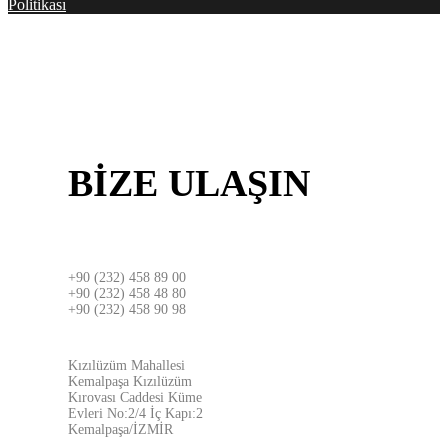
Politikası
BİZE
ULAŞIN
İZMİR
+90 (232) 458 89 00
+90 (232) 458 48 80
+90 (232) 458 90 98
ADRES
Kızılüzüm Mahallesi
Kemalpaşa Kızılüzüm
Kırovası Caddesi Küme
Evleri No:2/4 İç Kapı:2
Kemalpaşa/İZMİR