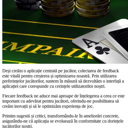
Deși creăm o aplicație centrată pe jucător, colectarea de feedback
este vitală pentru creșterea și optimizarea noastră. Prin utilizarea
preferințelor jucătorilor, suntem în măsură să dezvoltăm o interfață a
aplicației care corespunde cu cerințele utilizatorilor noștri.
Fiecare feedback ne aduce mai aproape de înțelegerea a ceea ce este
important cu adevărat pentru jucători, oferindu-ne posibilitatea să
creăm inovații și să le optimizăm experiența de joc.
Primim sugestii și critici, transformându-le în ameliorări concrete,
asigurându-ne că aplicația se evoluează în conformitate cu dorințele
jucătorilor noștri.