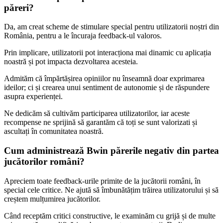
păreri?
Da, am creat scheme de stimulare special pentru utilizatorii noștri din
România, pentru a le încuraja feedback-ul valoros.
Prin implicare, utilizatorii pot interacționa mai dinamic cu aplicația
noastră și pot impacta dezvoltarea acesteia.
Admităm că împărtășirea opiniilor nu înseamnă doar exprimarea
ideilor; ci și crearea unui sentiment de autonomie și de răspundere
asupra experienței.
Ne dedicăm să cultivăm participarea utilizatorilor, iar aceste
recompense ne sprijină să garantăm că toți se sunt valorizati și
ascultați în comunitatea noastră.
Cum administrează Bwin părerile negativ din partea
jucătorilor români?
Apreciem toate feedback-urile primite de la jucătorii români, în
special cele critice. Ne ajută să îmbunătățim trăirea utilizatorului și să
creștem mulțumirea jucătorilor.
Când receptăm critici constructive, le examinăm cu grijă și de multe