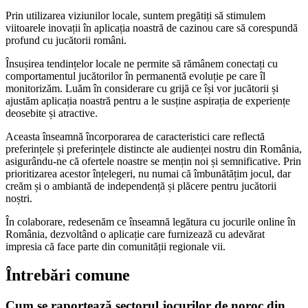
Prin utilizarea viziunilor locale, suntem pregătiți să stimulem
viitoarele inovații în aplicația noastră de cazinou care să corespundă
profund cu jucătorii români.
Însușirea tendințelor locale ne permite să rămânem conectați cu
comportamentul jucătorilor în permanentă evoluție pe care îl
monitorizăm. Luăm în considerare cu grijă ce își vor jucătorii și
ajustăm aplicația noastră pentru a le susține aspirația de experiențe
deosebite și atractive.
Aceasta înseamnă încorporarea de caracteristici care reflectă
preferințele și preferințele distincte ale audienței nostru din România,
asigurându-ne că ofertele noastre se mențin noi și semnificative. Prin
prioritizarea acestor înțelegeri, nu numai că îmbunătățim jocul, dar
creăm și o ambiantă de independență și plăcere pentru jucătorii
noștri.
În colaborare, redesenăm ce înseamnă legătura cu jocurile online în
România, dezvoltând o aplicație care furnizează cu adevărat
impresia că face parte din comunității regionale vii.
Întrebări comune
Cum se raportează sectorul jocurilor de noroc din