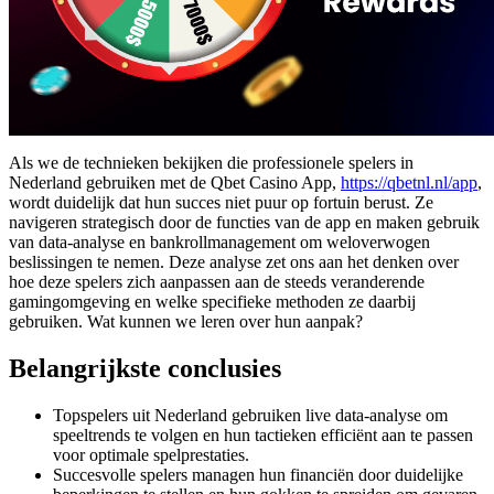
Als we de technieken bekijken die professionele spelers in
Nederland gebruiken met de Qbet Casino App,
https://qbetnl.nl/app
,
wordt duidelijk dat hun succes niet puur op fortuin berust. Ze
navigeren strategisch door de functies van de app en maken gebruik
van data-analyse en bankrollmanagement om weloverwogen
beslissingen te nemen. Deze analyse zet ons aan het denken over
hoe deze spelers zich aanpassen aan de steeds veranderende
gamingomgeving en welke specifieke methoden ze daarbij
gebruiken. Wat kunnen we leren over hun aanpak?
Belangrijkste conclusies
Topspelers uit Nederland gebruiken live data-analyse om
speeltrends te volgen en hun tactieken efficiënt aan te passen
voor optimale spelprestaties.
Succesvolle spelers managen hun financiën door duidelijke