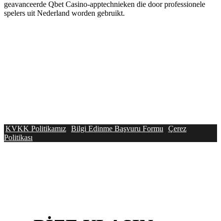
geavanceerde Qbet Casino-apptechnieken die door professionele
spelers uit Nederland worden gebruikt.
KVKK Politikamız
Bilgi Edinme Başvuru Formu
Çerez
Politikası