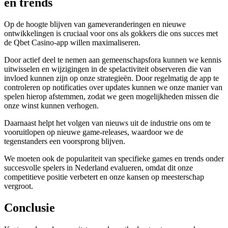
en trends
Op de hoogte blijven van gameveranderingen en nieuwe
ontwikkelingen is cruciaal voor ons als gokkers die ons succes met
de Qbet Casino-app willen maximaliseren.
Door actief deel te nemen aan gemeenschapsfora kunnen we kennis
uitwisselen en wijzigingen in de spelactiviteit observeren die van
invloed kunnen zijn op onze strategieën. Door regelmatig de app te
controleren op notificaties over updates kunnen we onze manier van
spelen hierop afstemmen, zodat we geen mogelijkheden missen die
onze winst kunnen verhogen.
Daarnaast helpt het volgen van nieuws uit de industrie ons om te
vooruitlopen op nieuwe game-releases, waardoor we de
tegenstanders een voorsprong blijven.
We moeten ook de populariteit van specifieke games en trends onder
succesvolle spelers in Nederland evalueren, omdat dit onze
competitieve positie verbetert en onze kansen op meesterschap
vergroot.
Conclusie