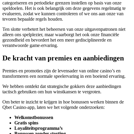
categoriseren en periodieke grenzen instellen op basis van onze
speldoelen. Het is ook belangrijk om deze gegevens regelmatig te
evalueren, zodat we kunnen controleren of we ons aan onze van
tevoren bepaalde regels houden.
Ten slotte verbetert het beheersen van onze uitgavenpatronen niet
alleen ons spelplezier, maar waarborgt het ook onze financiële
gezondheid en bevordert het een meer gedisciplineerde en
verantwoorde game-ervaring.
De kracht van premies en aanbiedingen
Premies en promoties zijn de levensader van online casino’s en
transformeren een normale speelervaring in een boeiend ervaring.
We hebben ontdekt dat strategische gokkers deze aanbiedingen
tactisch gebruiken om hun winstkansen te vergroten.
Om beter te inzicht te krijgen in hoe bonussen werken binnen de
Qbet Casino-app, laten we het volgende onderzoeken:
Welkomstbonussen
Gratis spins
Loyaliteitsprogramma’s
Bonussen zonder storting