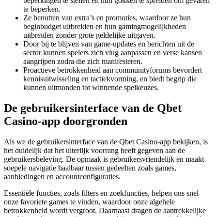
beperkingen te stellen en hun gokken te spreiden om gevaren
te beperken.
Ze benutten van extra’s en promoties, waardoor ze hun
beginbudget uitbreiden en hun gamingmogelijkheden
uitbreiden zonder grote geldelijke uitgaven.
Door bij te blijven van game-updates en berichten uit de
sector kunnen spelers zich vlug aanpassen en verse kansen
aangrijpen zodra die zich manifesteren.
Proactieve betrokkenheid aan communityforums bevordert
kennisuitwisseling en tactiekvorming, en biedt begrip die
kunnen uitmonden tot winnende spelkeuzes.
De gebruikersinterface van de Qbet
Casino-app doorgronden
Als we de gebruikersinterface van de Qbet Casino-app bekijken, is
het duidelijk dat het uiterlijk voorrang heeft gegeven aan de
gebruikersbeleving. De opmaak is gebruikersvriendelijk en maakt
soepele navigatie haalbaar tussen gedeelten zoals games,
aanbiedingen en accountconfiguraties.
Essentiële functies, zoals filters en zoekfuncties, helpen ons snel
onze favoriete games te vinden, waardoor onze algehele
betrokkenheid wordt vergroot. Daarnaast dragen de aantrekkelijke