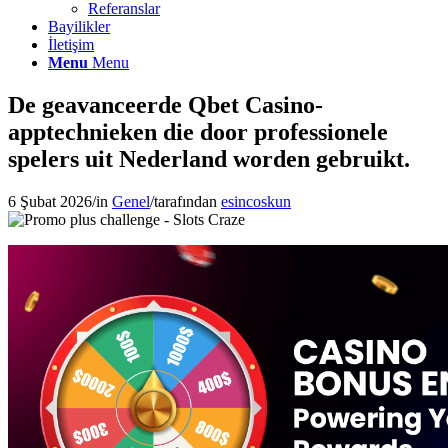
Referanslar
Bayilikler
İletişim
Menu
Menu
De geavanceerde Qbet Casino-
apptechnieken die door professionele
spelers uit Nederland worden gebruikt.
6 Şubat 2026
/
in
Genel
/
tarafından
esincoskun