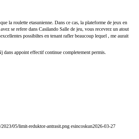
e que la roulette etasunienne. Dans ce cas, la plateforme de jeux en
ns avez se refere dans Casilando Salle de jeu, vous recevrez un atout
cellentes possibiltes en tenant rafler beaucoup lequel , me aurait
Nj dans appoint effectif continue completement permis.
/2023/05/limit-reduktor-antrasit.png
esincoskun
2026-03-27