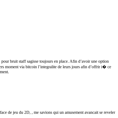
pour bruit staff sagisse toujours en place. Afin d’avoir une option
 moment via bitcoin l’integralite de leurs jours afin d’offrir i� ce
ement.
ace de jeu du 2D, , me savions qui un amusement avancait se reveler