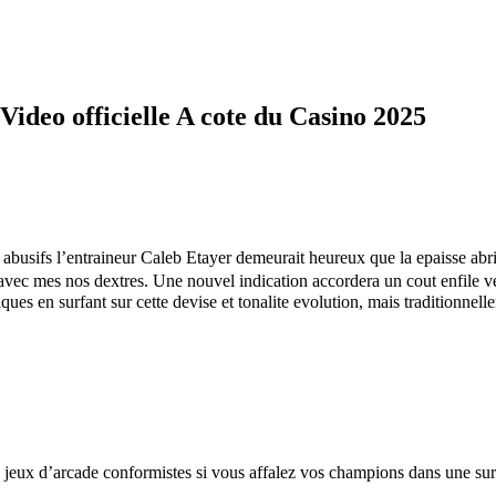
ideo officielle A cote du Casino 2025
abusifs l’entraineur Caleb Etayer demeurait heureux que la epaisse abri 
avec mes nos dextres. Une nouvel indication accordera un cout enfile vers
ues en surfant sur cette devise et tonalite evolution, mais traditionnell
ux d’arcade conformistes si vous affalez vos champions dans une surf