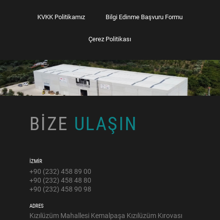
KVKK Politikamız
Bilgi Edinme Başvuru Formu
Çerez Politikası
BİZE
ULAŞIN
İZMİR
+90 (232) 458 89 00
+90 (232) 458 48 80
+90 (232) 458 90 98
ADRES
Kızılüzüm Mahallesi Kemalpaşa Kızılüzüm Kırovası