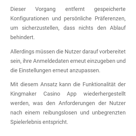
Dieser Vorgang entfernt gespeicherte
Konfigurationen und persönliche Präferenzen,
um sicherzustellen, dass nichts den Ablauf
behindert.
Allerdings müssen die Nutzer darauf vorbereitet
sein, ihre Anmeldedaten erneut einzugeben und
die Einstellungen erneut anzupassen.
Mit diesem Ansatz kann die Funktionalität der
Kingmaker Casino App wiederhergestellt
werden, was den Anforderungen der Nutzer
nach einem reibungslosen und unbegrenzten
Spielerlebnis entspricht.