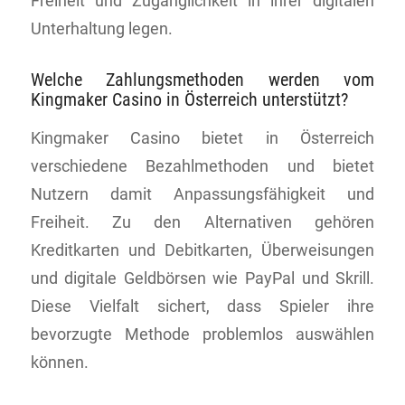
Freiheit und Zugänglichkeit in ihrer digitalen
Unterhaltung legen.
Welche Zahlungsmethoden werden vom
Kingmaker Casino in Österreich unterstützt?
Kingmaker Casino bietet in Österreich
verschiedene Bezahlmethoden und bietet
Nutzern damit Anpassungsfähigkeit und
Freiheit. Zu den Alternativen gehören
Kreditkarten und Debitkarten, Überweisungen
und digitale Geldbörsen wie PayPal und Skrill.
Diese Vielfalt sichert, dass Spieler ihre
bevorzugte Methode problemlos auswählen
können.