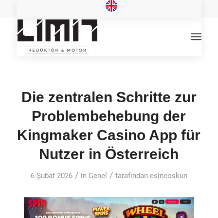
Die zentralen Schritte zur
Problembehebung der
Kingmaker Casino App für
Nutzer in Österreich
/
/
6 Şubat 2026
in
Genel
tarafından
esincoskun