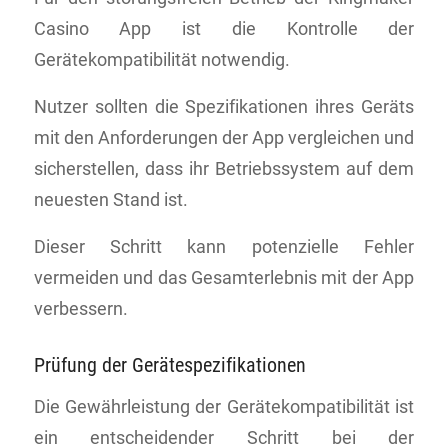
Casino App ist die Kontrolle der
Gerätekompatibilität notwendig.
Nutzer sollten die Spezifikationen ihres Geräts
mit den Anforderungen der App vergleichen und
sicherstellen, dass ihr Betriebssystem auf dem
neuesten Stand ist.
Dieser Schritt kann potenzielle Fehler
vermeiden und das Gesamterlebnis mit der App
verbessern.
Prüfung der Gerätespezifikationen
Die Gewährleistung der Gerätekompatibilität ist
ein entscheidender Schritt bei der