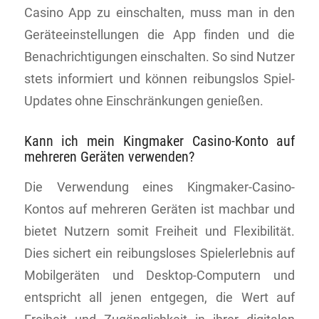
Casino App zu einschalten, muss man in den
Geräteeinstellungen die App finden und die
Benachrichtigungen einschalten. So sind Nutzer
stets informiert und können reibungslos Spiel-
Updates ohne Einschränkungen genießen.
Kann ich mein Kingmaker Casino-Konto auf
mehreren Geräten verwenden?
Die Verwendung eines Kingmaker-Casino-
Kontos auf mehreren Geräten ist machbar und
bietet Nutzern somit Freiheit und Flexibilität.
Dies sichert ein reibungsloses Spielerlebnis auf
Mobilgeräten und Desktop-Computern und
entspricht all jenen entgegen, die Wert auf