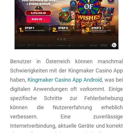
Benutzer in Österreich können manchmal
Schwierigkeiten mit der Kingmaker Casino App
haben,
Kingmaker Casino App Android
, was bei
digitalen Anwendungen oft vorkommt. Einige
spezifische Schritte zur Fehlerbehebung
können die Nutzererfahrung erheblich
verbessern. Eine zuverlässige
Internetverbindung, aktuelle Geräte und korrekt