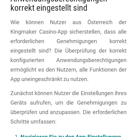
korrekt eingestellt sind
Wie können Nutzer aus Österreich der
Kingmaker Casino-App sicherstellen, dass alle
erforderlichen Genehmigungen korrekt
eingestellt sind? Die Überprüfung der korrekt
konfigurierten Anwendungsberechtigungen
ermöglicht es den Nutzern, alle Funktionen der
App uneingeschränkt zu nutzen.
Zunächst können Nutzer die Einstellungen ihres
Geräts aufrufen, um die Genehmigungen zu
überprüfen und anzupassen. Die erforderlichen
Schritte umfassen:
Navigieren Sie zu den App-Einstellungen