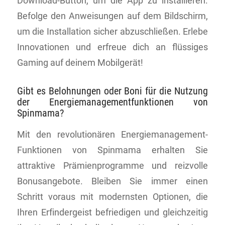
Download-Button, um die App zu installieren.
Befolge den Anweisungen auf dem Bildschirm,
um die Installation sicher abzuschließen. Erlebe
Innovationen und erfreue dich an flüssiges
Gaming auf deinem Mobilgerät!
Gibt es Belohnungen oder Boni für die Nutzung
der Energiemanagementfunktionen von
Spinmama?
Mit den revolutionären Energiemanagement-
Funktionen von Spinmama erhalten Sie
attraktive Prämienprogramme und reizvolle
Bonusangebote. Bleiben Sie immer einen
Schritt voraus mit modernsten Optionen, die
Ihren Erfindergeist befriedigen und gleichzeitig