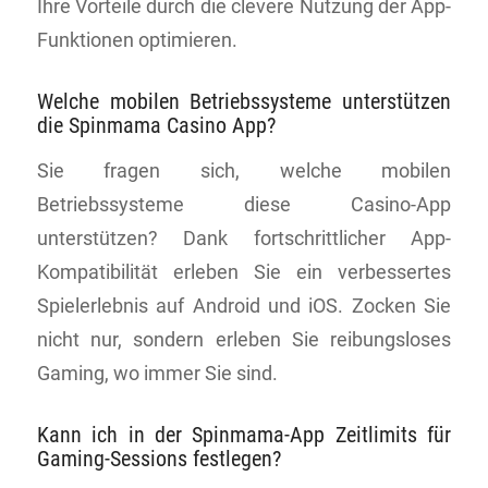
Ihre Vorteile durch die clevere Nutzung der App-
Funktionen optimieren.
Welche mobilen Betriebssysteme unterstützen
die Spinmama Casino App?
Sie fragen sich, welche mobilen
Betriebssysteme diese Casino-App
unterstützen? Dank fortschrittlicher App-
Kompatibilität erleben Sie ein verbessertes
Spielerlebnis auf Android und iOS. Zocken Sie
nicht nur, sondern erleben Sie reibungsloses
Gaming, wo immer Sie sind.
Kann ich in der Spinmama-App Zeitlimits für
Gaming-Sessions festlegen?