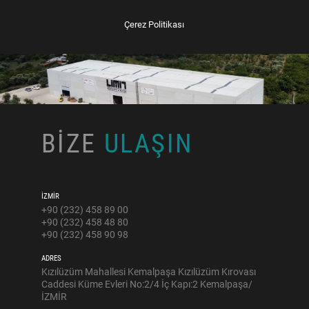
Çerez Politikası
BİZE
ULAŞIN
İZMİR
+90 (232) 458 89 00
+90 (232) 458 48 80
+90 (232) 458 90 98
ADRES
Kızılüzüm Mahallesi Kemalpaşa Kızılüzüm Kırovası
Caddesi Küme Evleri No:2/4 İç Kapı:2 Kemalpaşa/
İZMİR