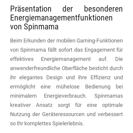
Präsentation der besonderen
Energiemanagementfunktionen
von Spinmama
Beim Erkunden der mobilen Gaming-Funktionen
von Spinmama fällt sofort das Engagement für
effektives Energiemanagement auf. Die
anwenderfreundliche Oberfläche besticht durch
ihr elegantes Design und ihre Effizienz und
ermöglicht eine mühelose Bedienung bei
minimalem Energieverbrauch. Spinmamas
kreativer Ansatz sorgt für eine optimale
Nutzung der Geräteressourcen und verbessert
so Ihr komplettes Spielerlebnis.