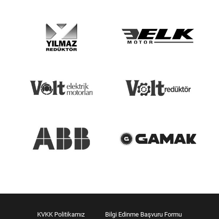
KVKK Politikamız
Bilgi Edinme Başvuru Formu