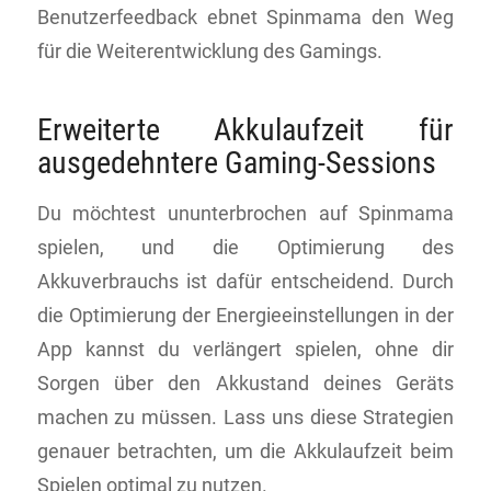
Benutzerfeedback ebnet Spinmama den Weg
für die Weiterentwicklung des Gamings.
Erweiterte Akkulaufzeit für
ausgedehntere Gaming-Sessions
Du möchtest ununterbrochen auf Spinmama
spielen, und die Optimierung des
Akkuverbrauchs ist dafür entscheidend. Durch
die Optimierung der Energieeinstellungen in der
App kannst du verlängert spielen, ohne dir
Sorgen über den Akkustand deines Geräts
machen zu müssen. Lass uns diese Strategien
genauer betrachten, um die Akkulaufzeit beim
Spielen optimal zu nutzen.