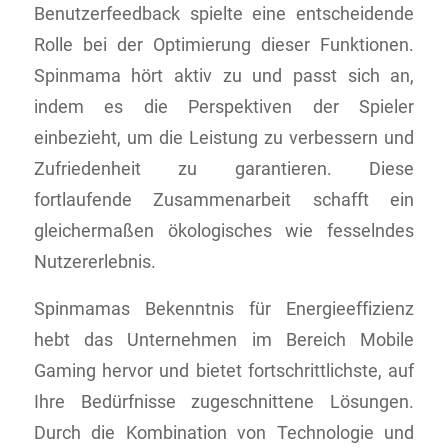
Benutzerfeedback spielte eine entscheidende
Rolle bei der Optimierung dieser Funktionen.
Spinmama hört aktiv zu und passt sich an,
indem es die Perspektiven der Spieler
einbezieht, um die Leistung zu verbessern und
Zufriedenheit zu garantieren. Diese
fortlaufende Zusammenarbeit schafft ein
gleichermaßen ökologisches wie fesselndes
Nutzererlebnis.
Spinmamas Bekenntnis für Energieeffizienz
hebt das Unternehmen im Bereich Mobile
Gaming hervor und bietet fortschrittlichste, auf
Ihre Bedürfnisse zugeschnittene Lösungen.
Durch die Kombination von Technologie und