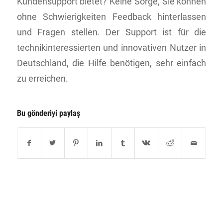
Kundensupport bietet? Keine Sorge, Sie können
ohne Schwierigkeiten Feedback hinterlassen
und Fragen stellen. Der Support ist für die
technikinteressierten und innovativen Nutzer in
Deutschland, die Hilfe benötigen, sehr einfach
zu erreichen.
Bu gönderiyi paylaş