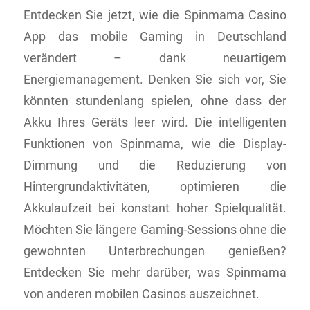
Entdecken Sie jetzt, wie die Spinmama Casino
App das mobile Gaming in Deutschland
verändert – dank neuartigem
Energiemanagement. Denken Sie sich vor, Sie
könnten stundenlang spielen, ohne dass der
Akku Ihres Geräts leer wird. Die intelligenten
Funktionen von Spinmama, wie die Display-
Dimmung und die Reduzierung von
Hintergrundaktivitäten, optimieren die
Akkulaufzeit bei konstant hoher Spielqualität.
Möchten Sie längere Gaming-Sessions ohne die
gewohnten Unterbrechungen genießen?
Entdecken Sie mehr darüber, was Spinmama
von anderen mobilen Casinos auszeichnet.