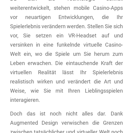
weiterentwickelt, stehen mobile Casino-Apps
vor neuartigen Entwicklungen, die Ihr
Spielerlebnis verändern werden. Stellen Sie sich
vor, Sie setzen ein VR-Headset auf und
versinken in eine funkelnde virtuelle Casino-
Welt ein, wo die Spiele um Sie herum zum
Leben erwachen. Die eintauchende Kraft der
virtuellen Realität lässt Ihr Spielerlebnis
realistisch wirken und verändert die Art und
Weise, wie Sie mit Ihren Lieblingsspielen
interagieren.
Doch das ist noch nicht alles dar. Dank
Augmented Design verwischen die Grenzen
zwischen tatsächlicher und virtueller Welt noch