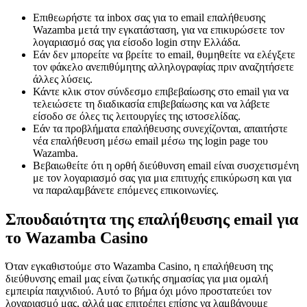
Επιθεωρήστε τα inbox σας για το email επαλήθευσης
Wazamba μετά την εγκατάσταση, για να επικυρώσετε τον
λογαριασμό σας για είσοδο login στην Ελλάδα.
Εάν δεν μπορείτε να βρείτε το email, θυμηθείτε να ελέγξετε
τον φάκελο ανεπιθύμητης αλληλογραφίας πριν αναζητήσετε
άλλες λύσεις.
Κάντε κλικ στον σύνδεσμο επιβεβαίωσης στο email για να
τελειώσετε τη διαδικασία επιβεβαίωσης και να λάβετε
είσοδο σε όλες τις λειτουργίες της ιστοσελίδας.
Εάν τα προβλήματα επαλήθευσης συνεχίζονται, απαιτήστε
νέα επαλήθευση μέσω email μέσω της login page του
Wazamba.
Βεβαιωθείτε ότι η ορθή διεύθυνση email είναι συσχετισμένη
με τον λογαριασμό σας για μια επιτυχής επικύρωση και για
να παραλαμβάνετε επόμενες επικοινωνίες.
Σπουδαιότητα της επαλήθευσης email για
το Wazamba Casino
Όταν εγκαθιστούμε στο Wazamba Casino, η επαλήθευση της
διεύθυνσης email μας είναι ζωτικής σημασίας για μια ομαλή
εμπειρία παιχνιδιού. Αυτό το βήμα όχι μόνο προστατεύει τον
λογαριασμό μας, αλλά μας επιτρέπει επίσης να λαμβάνουμε