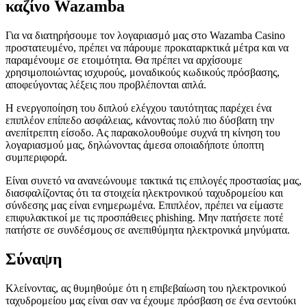
καζίνο Wazamba
Για να διατηρήσουμε τον λογαριασμό μας στο Wazamba Casino
προστατευμένο, πρέπει να πάρουμε προκαταρκτικά μέτρα και να
παραμένουμε σε ετοιμότητα. Θα πρέπει να αρχίσουμε
χρησιμοποιώντας ισχυρούς, μοναδικούς κωδικούς πρόσβασης,
αποφεύγοντας λέξεις που προβλέπονται απλά.
Η ενεργοποίηση του διπλού ελέγχου ταυτότητας παρέχει ένα
επιπλέον επίπεδο ασφάλειας, κάνοντας πολύ πιο δύσβατη την
ανεπίτρεπτη είσοδο. Ας παρακολουθούμε συχνά τη κίνηση του
λογαριασμού μας, δηλώνοντας άμεσα οποιαδήποτε ύποπτη
συμπεριφορά.
Είναι συνετό να ανανεώνουμε τακτικά τις επιλογές προστασίας μας,
διασφαλίζοντας ότι τα στοιχεία ηλεκτρονικού ταχυδρομείου και
σύνδεσης μας είναι ενημερωμένα. Επιπλέον, πρέπει να είμαστε
επιφυλακτικοί με τις προσπάθειες phishing. Μην πατήσετε ποτέ
πατήστε σε συνδέσμους σε ανεπιθύμητα ηλεκτρονικά μηνύματα.
Σύναψη
Κλείνοντας, ας θυμηθούμε ότι η επιβεβαίωση του ηλεκτρονικού
ταχυδρομείου μας είναι σαν να έχουμε πρόσβαση σε ένα σεντούκι