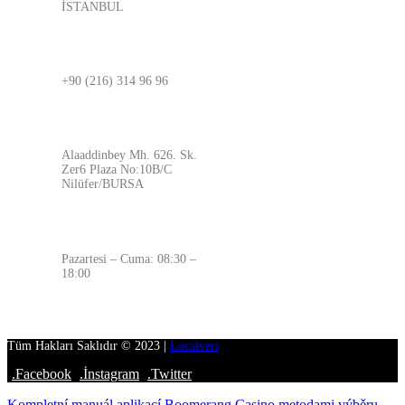
İSTANBUL
BURSA
+90 (216) 314 96 96
ADRES
Alaaddinbey Mh. 626. Sk.
Zer6 Plaza No:10B/C
Nilüfer/BURSA
ÇALIŞMA SAATLERİMİZ
Pazartesi – Cuma: 08:30 –
18:00
Tüm Hakları Saklıdır © 2023 |
Localveri
.Facebook
.İnstagram
.Twitter
Kompletní manuál aplikací Boomerang Casino metodami výběru