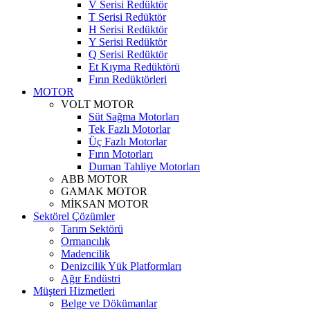
V Serisi Redüktör
T Serisi Redüktör
H Serisi Redüktör
Y Serisi Redüktör
Q Serisi Redüktör
Et Kıyma Redüktörü
Fırın Redüktörleri
MOTOR
VOLT MOTOR
Süt Sağma Motorları
Tek Fazlı Motorlar
Üç Fazlı Motorlar
Fırın Motorları
Duman Tahliye Motorları
ABB MOTOR
GAMAK MOTOR
MİKSAN MOTOR
Sektörel Çözümler
Tarım Sektörü
Ormancılık
Madencilik
Denizcilik Yük Platformları
Ağır Endüstri
Müşteri Hizmetleri
Belge ve Dökümanlar