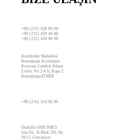
İZMİR
+90 (232) 458 89 00
+90 (232) 458 48 80
+90 (232) 458 90 98
ADRES
Kızılüzüm Mahallesi
Kemalpaşa Kızılüzüm
Kırovası Caddesi Küme
Evleri No:2/4 İç Kapı:2
Kemalpaşa/İZMİR
İSTANBUL
+90 (216) 314 96 96
ADRES
Dudullu OSB İMES
San.Sit. B Blok 201.Sk.
NO:2 Ümraniye/