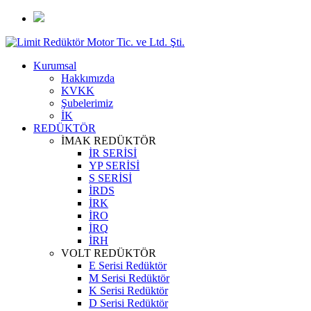
Kurumsal
Hakkımızda
KVKK
Şubelerimiz
İK
REDÜKTÖR
İMAK REDÜKTÖR
İR SERİSİ
YP SERİSİ
S SERİSİ
İRDS
İRK
İRO
İRQ
İRH
VOLT REDÜKTÖR
E Serisi Redüktör
M Serisi Redüktör
K Serisi Redüktör
D Serisi Redüktör