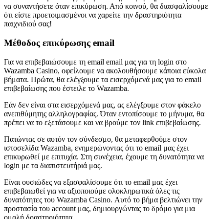
να συναντήσετε όταν επικύρωση. Από κοινού, θα διασφαλίσουμε
ότι είστε προετοιμασμένοι να χαρείτε την δραστηριότητα
παιχνιδιού σας!
Μέθοδος επικύρωσης email
Για να επιβεβαιώσουμε τη email email μας για τη login στο
Wazamba Casino, οφείλουμε να ακολουθήσουμε κάποια εύκολα
βήματα. Πρώτα, θα ελέγξουμε τα εισερχόμενά μας για το email
επιβεβαίωσης που έστειλε το Wazamba.
Εάν δεν είναι στα εισερχόμενά μας, ας ελέγξουμε στον φάκελο
ανεπιθύμητης αλληλογραφίας. Όταν εντοπίσουμε το μήνυμα, θα
πρέπει να το εξετάσουμε και να βρούμε τον link επιβεβαίωσης.
Πατώντας σε αυτόν τον σύνδεσμο, θα μεταφερθούμε στον
ιστοσελίδα Wazamba, ενημερώνοντας ότι το email μας έχει
επικυρωθεί με επιτυχία. Στη συνέχεια, έχουμε τη δυνατότητα να
login με τα διαπιστευτήριά μας.
Είναι ουσιώδες να εξασφαλίσουμε ότι το email μας έχει
επιβεβαιωθεί για να αξιοποιούμε ολοκληρωτικά όλες τις
δυνατότητες του Wazamba Casino. Αυτό το βήμα βελτιώνει την
προστασία του account μας, δημιουργώντας το δρόμο για μια
ομαλή δραστηριότητα.