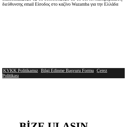
διεύθυνσης email Είσοδος στο καζίνο Wazamba για την Ελλάδα
KVKK Politikamız
Bilgi Edinme Başvuru Formu
Çerez
Politikası
BİZE
ULAŞIN