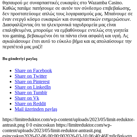
θησαυρού με συναρπαστικές ευκαιρίες στο Wazamba Casino.
Καθώς πατάμε πατήσουμε σε αυτόν τον σύνδεσμο επιβεβαίωσης,
δεν προστατεύουμε απλώς τους λογαριασμούς μας. Μπαίνουμε σε
έναν ενεργό κόσμο ευκαιριών και συναρπαστικών ενημερώσεων.
Διασφαλίζοντας ότι τα ηλεκτρονικά ταχυδρομεία μας είναι
επαληθευμένα, μπορούμε να εμβαθύνουμε εντελώς στη γοητεία
του gaming, βεβαιωμένοι ότι τα πάντα είναι ασφαλή και υγιή. Ας
αγκαλιάσουμε έτσι αυτό το εύκολο βήμα και ας απολαύσουμε την
περιπέτειά μας μαζί!
Bu gönderiyi paylaş
Share on Facebook
Share on Twitter
Share on Pinterest
Share on LinkedIn
Share on Tumblr
Share on Vk
Share on Reddit
Mail üzerinden paylaş
https://limitreduktor.com/wp-content/uploads/2023/05/limit-reduktor-
antrasit.png
0
0
esincoskun
https://limitreduktor.com/wp-
content/uploads/2023/05/limit-reduktor-antrasit.png
esincoskun
2026-02-06 00:00:00
2026-03-10 06:40:46
Επιβεβαίωση