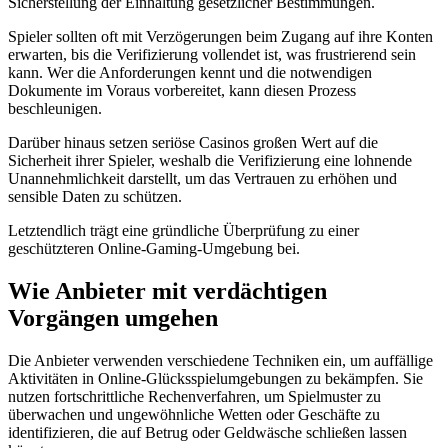
Sicherstellung der Einhaltung gesetzlicher Bestimmungen.
Spieler sollten oft mit Verzögerungen beim Zugang auf ihre Konten
erwarten, bis die Verifizierung vollendet ist, was frustrierend sein
kann. Wer die Anforderungen kennt und die notwendigen
Dokumente im Voraus vorbereitet, kann diesen Prozess
beschleunigen.
Darüber hinaus setzen seriöse Casinos großen Wert auf die
Sicherheit ihrer Spieler, weshalb die Verifizierung eine lohnende
Unannehmlichkeit darstellt, um das Vertrauen zu erhöhen und
sensible Daten zu schützen.
Letztendlich trägt eine gründliche Überprüfung zu einer
geschützteren Online-Gaming-Umgebung bei.
Wie Anbieter mit verdächtigen
Vorgängen umgehen
Die Anbieter verwenden verschiedene Techniken ein, um auffällige
Aktivitäten in Online-Glücksspielumgebungen zu bekämpfen. Sie
nutzen fortschrittliche Rechenverfahren, um Spielmuster zu
überwachen und ungewöhnliche Wetten oder Geschäfte zu
identifizieren, die auf Betrug oder Geldwäsche schließen lassen