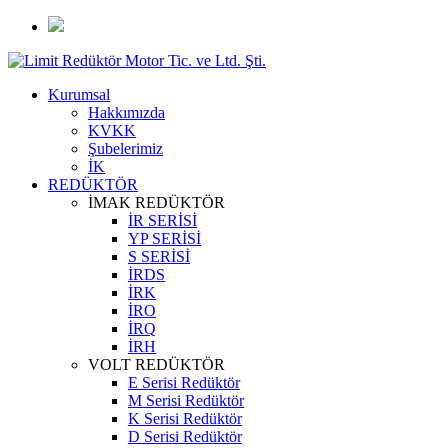
Kurumsal
Hakkımızda
KVKK
Şubelerimiz
İK
REDÜKTÖR
İMAK REDÜKTÖR
İR SERİSİ
YP SERİSİ
S SERİSİ
İRDS
İRK
İRO
İRQ
İRH
VOLT REDÜKTÖR
E Serisi Redüktör
M Serisi Redüktör
K Serisi Redüktör
D Serisi Redüktör