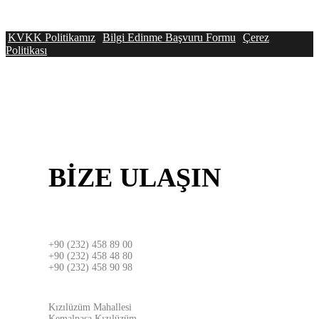
KVKK Politikamız
Bilgi Edinme Başvuru Formu
Çerez
Politikası
BİZE
ULAŞIN
İZMİR
+90 (232) 458 89 00
+90 (232) 458 48 80
+90 (232) 458 90 98
ADRES
Kızılüzüm Mahallesi
Kemalpaşa Kızılüzüm