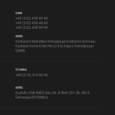
İZMİR
+90 (232) 458 89 00
+90 (232) 458 48 80
+90 (232) 458 90 98
ADRES
Kızılüzüm Mahallesi Kemalpaşa Kızılüzüm Kırovası
Caddesi Küme Evleri No:2/4 İç Kapı:2 Kemalpaşa/
İZMİR
İSTANBUL
+90 (216) 314 96 96
ADRES
Dudullu OSB İMES San.Sit. B Blok 201.Sk. NO:2
Ümraniye/İSTANBUL