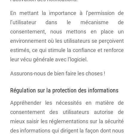
En mettant la importance à l’permission de
l’utilisateur dans le mécanisme de
consentement, nous mettons en place un
environnement où les utilisateurs se perçoivent
estimés, ce qui stimule la confiance et renforce
leur vécu générale avec l’logiciel.
Assurons-nous de bien faire les choses !
Régulation sur la protection des informations
Appréhender les nécessités en matière de
consentement des utilisateurs autorise de
mieux saisir les réglementations sur la sécurité
des informations qui dirigent la façon dont nous