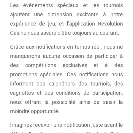
Les événements spéciaux et les tournois
ajoutent une dimension excitante à notre
expérience de jeu, et l’application Revolution
Casino nous assure d’être toujours au courant.
Grâce aux notifications en temps réel, nous ne
manquerons aucune occasion de participer à
des compétitions exclusives et à des
promotions spéciales. Ces notifications nous
informent des calendriers des tournois, des
cagnottes et des conditions de participation,
nous offrant la possibilité ainsi de saisir la
moindre opportunité.
Imaginez recevoir une notification juste avant le