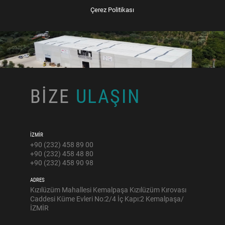
Çerez Politikası
BİZE
ULAŞIN
İZMİR
+90 (232) 458 89 00
+90 (232) 458 48 80
+90 (232) 458 90 98
ADRES
Kızılüzüm Mahallesi Kemalpaşa Kızılüzüm Kırovası
Caddesi Küme Evleri No:2/4 İç Kapı:2 Kemalpaşa/
İZMİR