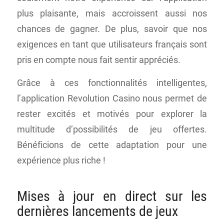
plus plaisante, mais accroissent aussi nos
chances de gagner. De plus, savoir que nos
exigences en tant que utilisateurs français sont
pris en compte nous fait sentir appréciés.
Grâce à ces fonctionnalités intelligentes,
l’application Revolution Casino nous permet de
rester excités et motivés pour explorer la
multitude d’possibilités de jeu offertes.
Bénéficions de cette adaptation pour une
expérience plus riche !
Mises à jour en direct sur les
dernières lancements de jeux