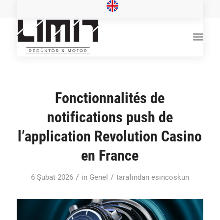
Fonctionnalités de
notifications push de
l’application Revolution Casino
en France
/
/
6 Şubat 2026
in
Genel
tarafından
esincoskun