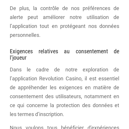
De plus, la contrôle de nos préférences de
alerte peut améliorer notre utilisation de
l’application tout en protégeant nos données
personnelles.
Exigences relatives au consentement de
l’joueur
Dans le cadre de notre exploration de
l’application Revolution Casino, il est essentiel
de appréhender les exigences en matière de
consentement des utilisateurs, notamment en
ce qui concerne la protection des données et
les termes d’inscription.
Nous voulons tous bénéficier d’expériences