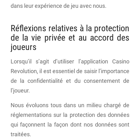
dans leur expérience de jeu avec nous.
Réflexions relatives à la protection
de la vie privée et au accord des
joueurs
Lorsqu’il s’agit d’utiliser l’application Casino
Revolution, il est essentiel de saisir l’importance
de la confidentialité et du consentement de
l’joueur.
Nous évoluons tous dans un milieu chargé de
réglementations sur la protection des données
qui façonnent la façon dont nos données sont
traitées.