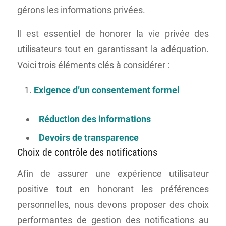
gérons les informations privées.
Il est essentiel de honorer la vie privée des
utilisateurs tout en garantissant la adéquation.
Voici trois éléments clés à considérer :
Exigence d’un consentement formel
Réduction des informations
Devoirs de transparence
Choix de contrôle des notifications
Afin de assurer une expérience utilisateur
positive tout en honorant les préférences
personnelles, nous devons proposer des choix
performantes de gestion des notifications au