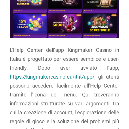
L’Help Center dell’app Kingmaker Casino in
Italia è progettato per essere semplice e user-
friendly. Dopo aver avviato l’app,
https://kingmakercasino.eu/it-it/app/
, gli utenti
possono accedere facilmente all’Help Center
tramite l’icona del menu. Qui troveranno
informazioni strutturate su vari argomenti, tra
cui la creazione di account, l’esplorazione delle
regole di gioco e la soluzione dei problemi più