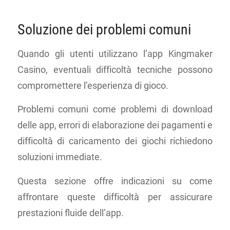
Soluzione dei problemi comuni
Quando gli utenti utilizzano l’app Kingmaker
Casino, eventuali difficoltà tecniche possono
compromettere l’esperienza di gioco.
Problemi comuni come problemi di download
delle app, errori di elaborazione dei pagamenti e
difficoltà di caricamento dei giochi richiedono
soluzioni immediate.
Questa sezione offre indicazioni su come
affrontare queste difficoltà per assicurare
prestazioni fluide dell’app.