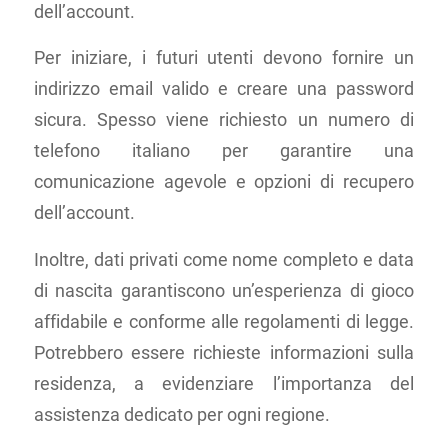
dell’account.
Per iniziare, i futuri utenti devono fornire un
indirizzo email valido e creare una password
sicura. Spesso viene richiesto un numero di
telefono italiano per garantire una
comunicazione agevole e opzioni di recupero
dell’account.
Inoltre, dati privati come nome completo e data
di nascita garantiscono un’esperienza di gioco
affidabile e conforme alle regolamenti di legge.
Potrebbero essere richieste informazioni sulla
residenza, a evidenziare l’importanza del
assistenza dedicato per ogni regione.