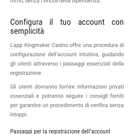
ritmo, senza i vincoli della dipendenza.
Configura il tuo account con
semplicità
L’app Kingmaker Casino offre una procedura di
configurazione dell’account intuitiva, guidando
gli utenti attraverso i passaggi essenziali della
registrazione.
Gli utenti dovranno fornire informazioni privati
essenziali e potranno seguire i consigli forniti
per garantire un procedimento di verifica senza
intoppi.
Passaggi per la registrazione dell’account