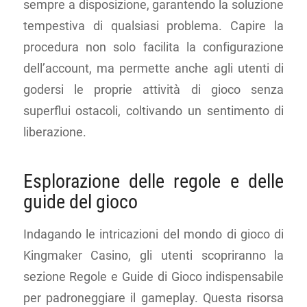
sempre a disposizione, garantendo la soluzione
tempestiva di qualsiasi problema. Capire la
procedura non solo facilita la configurazione
dell’account, ma permette anche agli utenti di
godersi le proprie attività di gioco senza
superflui ostacoli, coltivando un sentimento di
liberazione.
Esplorazione delle regole e delle
guide del gioco
Indagando le intricazioni del mondo di gioco di
Kingmaker Casino, gli utenti scopriranno la
sezione Regole e Guide di Gioco indispensabile
per padroneggiare il gameplay. Questa risorsa