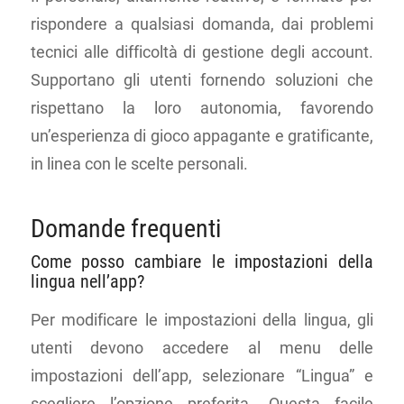
rispondere a qualsiasi domanda, dai problemi
tecnici alle difficoltà di gestione degli account.
Supportano gli utenti fornendo soluzioni che
rispettano la loro autonomia, favorendo
un’esperienza di gioco appagante e gratificante,
in linea con le scelte personali.
Domande frequenti
Come posso cambiare le impostazioni della
lingua nell’app?
Per modificare le impostazioni della lingua, gli
utenti devono accedere al menu delle
impostazioni dell’app, selezionare “Lingua” e
scegliere l’opzione preferita. Questa facile