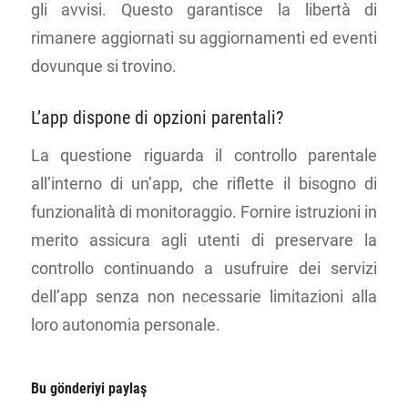
gli avvisi. Questo garantisce la libertà di
rimanere aggiornati su aggiornamenti ed eventi
dovunque si trovino.
L’app dispone di opzioni parentali?
La questione riguarda il controllo parentale
all’interno di un’app, che riflette il bisogno di
funzionalità di monitoraggio. Fornire istruzioni in
merito assicura agli utenti di preservare la
controllo continuando a usufruire dei servizi
dell’app senza non necessarie limitazioni alla
loro autonomia personale.
Bu gönderiyi paylaş