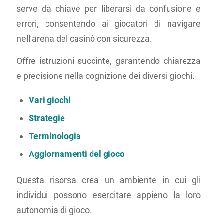
serve da chiave per liberarsi da confusione e
errori, consentendo ai giocatori di navigare
nell’arena del casinò con sicurezza.
Offre istruzioni succinte, garantendo chiarezza
e precisione nella cognizione dei diversi giochi.
Vari giochi
Strategie
Terminologia
Aggiornamenti del gioco
Questa risorsa crea un ambiente in cui gli
individui possono esercitare appieno la loro
autonomia di gioco.