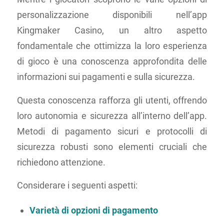
personalizzazione disponibili nell’app
Kingmaker Casino, un altro aspetto
fondamentale che ottimizza la loro esperienza
di gioco è una conoscenza approfondita delle
informazioni sui pagamenti e sulla sicurezza.
Questa conoscenza rafforza gli utenti, offrendo
loro autonomia e sicurezza all’interno dell’app.
Metodi di pagamento sicuri e protocolli di
sicurezza robusti sono elementi cruciali che
richiedono attenzione.
Considerare i seguenti aspetti:
Varietà di opzioni di pagamento