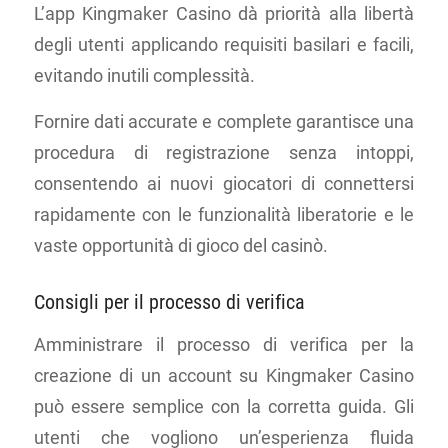
L’app Kingmaker Casino dà priorità alla libertà
degli utenti applicando requisiti basilari e facili,
evitando inutili complessità.
Fornire dati accurate e complete garantisce una
procedura di registrazione senza intoppi,
consentendo ai nuovi giocatori di connettersi
rapidamente con le funzionalità liberatorie e le
vaste opportunità di gioco del casinò.
Consigli per il processo di verifica
Amministrare il processo di verifica per la
creazione di un account su Kingmaker Casino
può essere semplice con la corretta guida. Gli
utenti che vogliono un’esperienza fluida