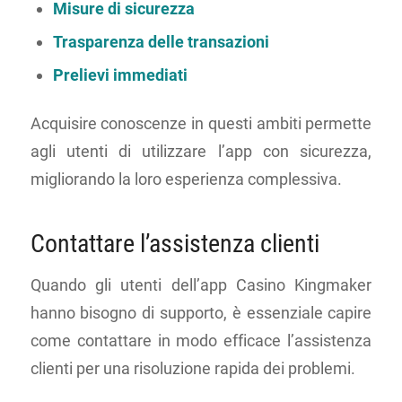
Misure di sicurezza
Trasparenza delle transazioni
Prelievi immediati
Acquisire conoscenze in questi ambiti permette
agli utenti di utilizzare l’app con sicurezza,
migliorando la loro esperienza complessiva.
Contattare l’assistenza clienti
Quando gli utenti dell’app Casino Kingmaker
hanno bisogno di supporto, è essenziale capire
come contattare in modo efficace l’assistenza
clienti per una risoluzione rapida dei problemi.