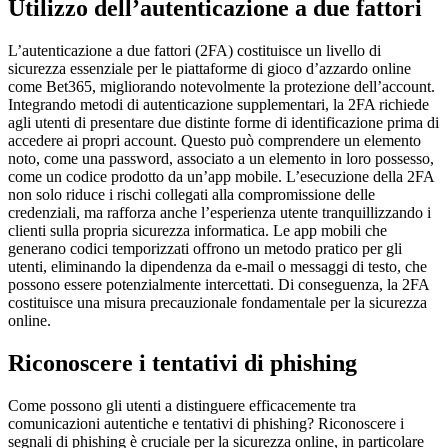
Utilizzo dell’autenticazione a due fattori
L’autenticazione a due fattori (2FA) costituisce un livello di
sicurezza essenziale per le piattaforme di gioco d’azzardo online
come Bet365, migliorando notevolmente la protezione dell’account.
Integrando metodi di autenticazione supplementari, la 2FA richiede
agli utenti di presentare due distinte forme di identificazione prima di
accedere ai propri account. Questo può comprendere un elemento
noto, come una password, associato a un elemento in loro possesso,
come un codice prodotto da un’app mobile. L’esecuzione della 2FA
non solo riduce i rischi collegati alla compromissione delle
credenziali, ma rafforza anche l’esperienza utente tranquillizzando i
clienti sulla propria sicurezza informatica. Le app mobili che
generano codici temporizzati offrono un metodo pratico per gli
utenti, eliminando la dipendenza da e-mail o messaggi di testo, che
possono essere potenzialmente intercettati. Di conseguenza, la 2FA
costituisce una misura precauzionale fondamentale per la sicurezza
online.
Riconoscere i tentativi di phishing
Come possono gli utenti a distinguere efficacemente tra
comunicazioni autentiche e tentativi di phishing? Riconoscere i
segnali di phishing è cruciale per la sicurezza online, in particolare