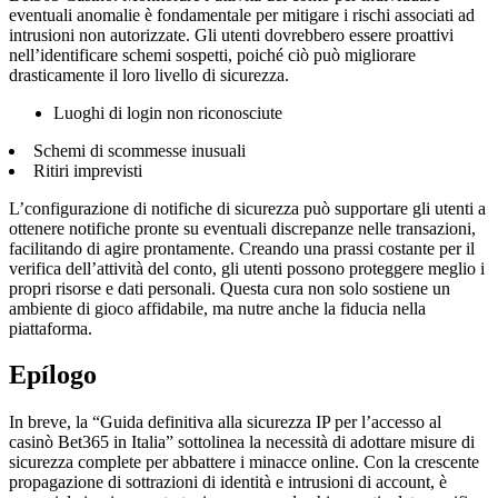
eventuali anomalie è fondamentale per mitigare i rischi associati ad
intrusioni non autorizzate. Gli utenti dovrebbero essere proattivi
nell’identificare schemi sospetti, poiché ciò può migliorare
drasticamente il loro livello di sicurezza.
Luoghi di login non riconosciute
Schemi di scommesse inusuali
Ritiri imprevisti
L’configurazione di notifiche di sicurezza può supportare gli utenti a
ottenere notifiche pronte su eventuali discrepanze nelle transazioni,
facilitando di agire prontamente. Creando una prassi costante per il
verifica dell’attività del conto, gli utenti possono proteggere meglio i
propri risorse e dati personali. Questa cura non solo sostiene un
ambiente di gioco affidabile, ma nutre anche la fiducia nella
piattaforma.
Epílogo
In breve, la “Guida definitiva alla sicurezza IP per l’accesso al
casinò Bet365 in Italia” sottolinea la necessità di adottare misure di
sicurezza complete per abbattere i minacce online. Con la crescente
propagazione di sottrazioni di identità e intrusioni di account, è