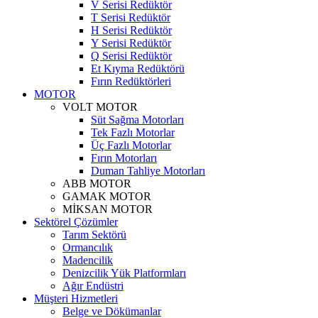
V Serisi Redüktör
T Serisi Redüktör
H Serisi Redüktör
Y Serisi Redüktör
Q Serisi Redüktör
Et Kıyma Redüktörü
Fırın Redüktörleri
MOTOR
VOLT MOTOR
Süt Sağma Motorları
Tek Fazlı Motorlar
Üç Fazlı Motorlar
Fırın Motorları
Duman Tahliye Motorları
ABB MOTOR
GAMAK MOTOR
MİKSAN MOTOR
Sektörel Çözümler
Tarım Sektörü
Ormancılık
Madencilik
Denizcilik Yük Platformları
Ağır Endüstri
Müşteri Hizmetleri
Belge ve Dökümanlar