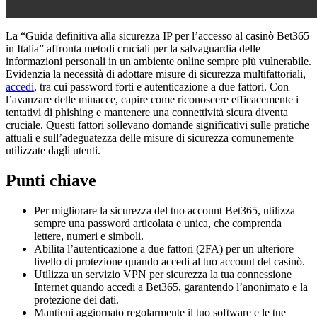
La “Guida definitiva alla sicurezza IP per l’accesso al casinò Bet365
in Italia” affronta metodi cruciali per la salvaguardia delle
informazioni personali in un ambiente online sempre più vulnerabile.
Evidenzia la necessità di adottare misure di sicurezza multifattoriali,
accedi
, tra cui password forti e autenticazione a due fattori. Con
l’avanzare delle minacce, capire come riconoscere efficacemente i
tentativi di phishing e mantenere una connettività sicura diventa
cruciale. Questi fattori sollevano domande significativi sulle pratiche
attuali e sull’adeguatezza delle misure di sicurezza comunemente
utilizzate dagli utenti.
Punti chiave
Per migliorare la sicurezza del tuo account Bet365, utilizza
sempre una password articolata e unica, che comprenda
lettere, numeri e simboli.
Abilita l’autenticazione a due fattori (2FA) per un ulteriore
livello di protezione quando accedi al tuo account del casinò.
Utilizza un servizio VPN per sicurezza la tua connessione
Internet quando accedi a Bet365, garantendo l’anonimato e la
protezione dei dati.
Mantieni aggiornato regolarmente il tuo software e le tue