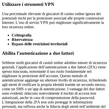
Utilizzare i strumenti VPN
Una percentuale rilevante di giocatori di casino online ignora dei
potenziali rischi per la protezione associati alle proprie connessioni
Internet. L’uso di servizi VPN può migliorare significativamente la
loro sicurezza online.
Crittografia
Riservatezza
Bypass delle restrizioni territoriali
Abilita l’autenticazione a due fattori
Sebbene molti giocatori di casinò online adottino misure di sicurezza
generali, l’applicazione dell’autenticazione a due fattori (2FA) viene
spesso trascurata, nonostante il suo ruolo fondamentale nel
migliorare la protezione dell’account. Questo metodo di
autenticazione aggiunge un ulteriore livello di sicurezza, richiedendo
agli utenti di verificare la propria identità tramite un secondo mezzo,
come un SMS o un’app di autenticazione. I vantaggi dei due fattori
sono evidenti: riducono notevolmente il rischio di accessi non
autorizzati, anche in caso di compromissione della password.
L’integrazione della 2FA non solo protegge le informazioni
personali, ma rafforza anche la fiducia degli utenti nell’ambiente del