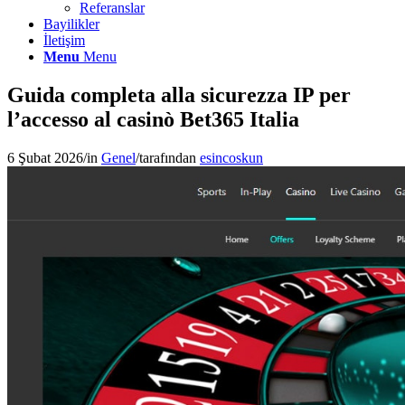
Referanslar
Bayilikler
İletişim
Menu
Menu
Guida completa alla sicurezza IP per
l’accesso al casinò Bet365 Italia
6 Şubat 2026
/
in
Genel
/
tarafından
esincoskun