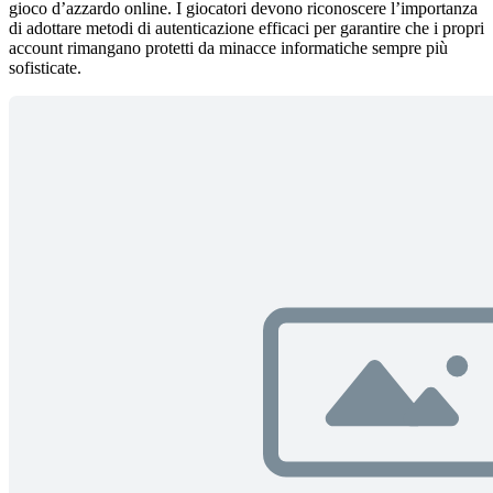
gioco d’azzardo online. I giocatori devono riconoscere l’importanza
di adottare metodi di autenticazione efficaci per garantire che i propri
account rimangano protetti da minacce informatiche sempre più
sofisticate.