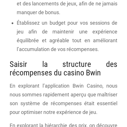
et des lancements de jeux, afin de ne jamais
manquer de bonus.
Établissez un budget pour vos sessions de
jeu afin de maintenir une expérience
équilibrée et agréable tout en améliorant
l’accumulation de vos récompenses.
Saisir la structure des
récompenses du casino Bwin
En explorant l’application Bwin Casino, nous
nous sommes rapidement aperçu que maîtriser
son système de récompenses était essentiel
pour optimiser notre expérience de jeu.
En explorant la hiérarchie des prix, on découvre