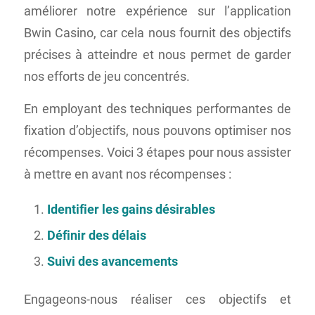
améliorer notre expérience sur l’application
Bwin Casino, car cela nous fournit des objectifs
précises à atteindre et nous permet de garder
nos efforts de jeu concentrés.
En employant des techniques performantes de
fixation d’objectifs, nous pouvons optimiser nos
récompenses. Voici 3 étapes pour nous assister
à mettre en avant nos récompenses :
Identifier les gains désirables
Définir des délais
Suivi des avancements
Engageons-nous réaliser ces objectifs et