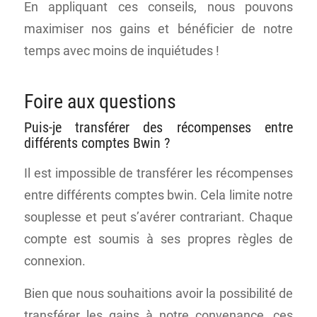
En appliquant ces conseils, nous pouvons
maximiser nos gains et bénéficier de notre
temps avec moins de inquiétudes !
Foire aux questions
Puis-je transférer des récompenses entre
différents comptes Bwin ?
Il est impossible de transférer les récompenses
entre différents comptes bwin. Cela limite notre
souplesse et peut s’avérer contrariant. Chaque
compte est soumis à ses propres règles de
connexion.
Bien que nous souhaitions avoir la possibilité de
transférer les gains à notre convenance, ces