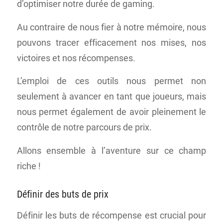
d’optimiser notre durée de gaming.
Au contraire de nous fier à notre mémoire, nous
pouvons tracer efficacement nos mises, nos
victoires et nos récompenses.
L’emploi de ces outils nous permet non
seulement à avancer en tant que joueurs, mais
nous permet également de avoir pleinement le
contrôle de notre parcours de prix.
Allons ensemble à l’aventure sur ce champ
riche !
Définir des buts de prix
Définir les buts de récompense est crucial pour