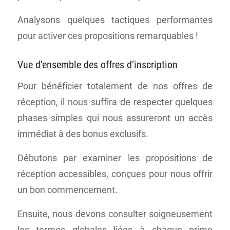
Analysons quelques tactiques performantes
pour activer ces propositions remarquables !
Vue d’ensemble des offres d’inscription
Pour bénéficier totalement de nos offres de
réception, il nous suffira de respecter quelques
phases simples qui nous assureront un accès
immédiat à des bonus exclusifs.
Débutons par examiner les propositions de
réception accessibles, conçues pour nous offrir
un bon commencement.
Ensuite, nous devons consulter soigneusement
les termes globales liées à chaque prime