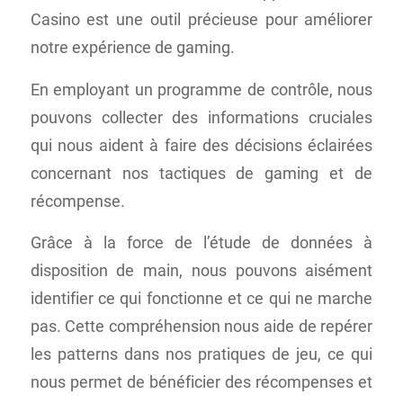
Casino est une outil précieuse pour améliorer
notre expérience de gaming.
En employant un programme de contrôle, nous
pouvons collecter des informations cruciales
qui nous aident à faire des décisions éclairées
concernant nos tactiques de gaming et de
récompense.
Grâce à la force de l’étude de données à
disposition de main, nous pouvons aisément
identifier ce qui fonctionne et ce qui ne marche
pas. Cette compréhension nous aide de repérer
les patterns dans nos pratiques de jeu, ce qui
nous permet de bénéficier des récompenses et