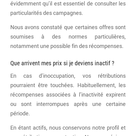
évidemment qu’il est essentiel de consulter les
particularités des campagnes.
Nous avons constaté que certaines offres sont
soumises à des normes particulières,
notamment une possible fin des récompenses.
Que arrivent mes prix si je deviens inactif ?
En cas d’inoccupation, vos rétributions
pourraient être touchées. Habituellement, les
récompenses associées à l’inactivité expirent
ou sont interrompues après une certaine
période.
En étant actifs, nous conservons notre profil et