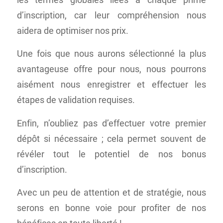
d’inscription, car leur compréhension nous
aidera de optimiser nos prix.
Une fois que nous aurons sélectionné la plus
avantageuse offre pour nous, nous pourrons
aisément nous enregistrer et effectuer les
étapes de validation requises.
Enfin, n’oubliez pas d’effectuer votre premier
dépôt si nécessaire ; cela permet souvent de
révéler tout le potentiel de nos bonus
d’inscription.
Avec un peu de attention et de stratégie, nous
serons en bonne voie pour profiter de nos