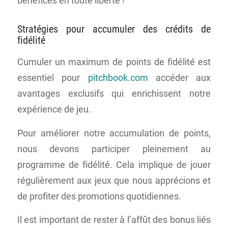
bénéfices en toute liberté !
Stratégies pour accumuler des crédits de
fidélité
Cumuler un maximum de points de fidélité est
essentiel pour
pitchbook.com
accéder aux
avantages exclusifs qui enrichissent notre
expérience de jeu.
Pour améliorer notre accumulation de points,
nous devons participer pleinement au
programme de fidélité. Cela implique de jouer
régulièrement aux jeux que nous apprécions et
de profiter des promotions quotidiennes.
Il est important de rester à l’affût des bonus liés