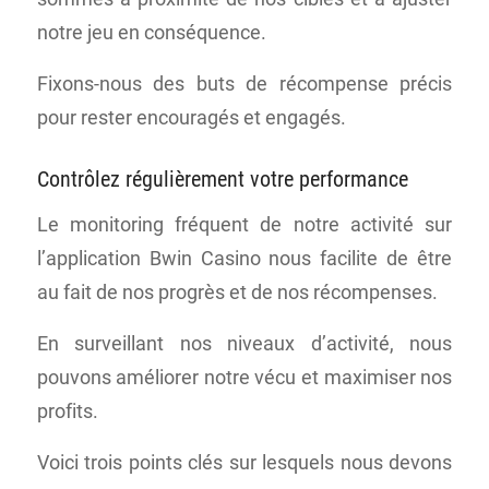
notre jeu en conséquence.
Fixons-nous des buts de récompense précis
pour rester encouragés et engagés.
Contrôlez régulièrement votre performance
Le monitoring fréquent de notre activité sur
l’application Bwin Casino nous facilite de être
au fait de nos progrès et de nos récompenses.
En surveillant nos niveaux d’activité, nous
pouvons améliorer notre vécu et maximiser nos
profits.
Voici trois points clés sur lesquels nous devons