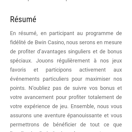
Résumé
En résumé, en participant au programme de
fidélité de Bwin Casino, nous serons en mesure
de profiter d’avantages singuliers et de bonus
spéciaux. Jouons régulièrement à nos jeux
favoris et participons activement aux
événements particuliers pour maximiser nos
points. N’oubliez pas de suivre vos bonus et
votre avancement pour profiter totalement de
votre expérience de jeu. Ensemble, nous vous
assurons une aventure épanouissante et vous
permettrons de bénéficier de tout ce que