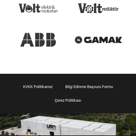
KVKK Politikamız
Bilgi Edinme Başvuru Formu
Çerez Politikası