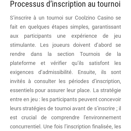
Processus d’inscription au tournoi
S’inscrire à un tournoi sur Coolzino Casino se
fait en quelques étapes simples, garantissant
aux participants une expérience de jeu
stimulante. Les joueurs doivent d’abord se
rendre dans la section Tournois de la
plateforme et vérifier qu’ils satisfont les
exigences d’admissibilité. Ensuite, ils sont
invités à consulter les périodes d’inscription,
essentiels pour assurer leur place. La stratégie
entre en jeu : les participants peuvent concevoir
leurs stratégies de tournoi avant de s’inscrire ; il
est crucial de comprendre l’environnement
concurrentiel. Une fois l’inscription finalisée, les