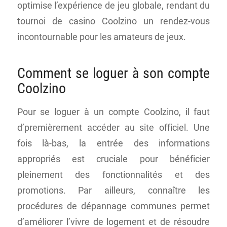
optimise l’expérience de jeu globale, rendant du
tournoi de casino Coolzino un rendez-vous
incontournable pour les amateurs de jeux.
Comment se loguer à son compte
Coolzino
Pour se loguer à un compte Coolzino, il faut
d’premièrement accéder au site officiel. Une
fois là-bas, la entrée des informations
appropriés est cruciale pour bénéficier
pleinement des fonctionnalités et des
promotions. Par ailleurs, connaître les
procédures de dépannage communes permet
d’améliorer l’vivre de logement et de résoudre