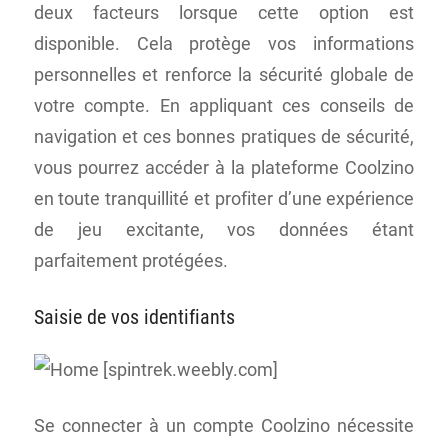
deux facteurs lorsque cette option est
disponible. Cela protège vos informations
personnelles et renforce la sécurité globale de
votre compte. En appliquant ces conseils de
navigation et ces bonnes pratiques de sécurité,
vous pourrez accéder à la plateforme Coolzino
en toute tranquillité et profiter d’une expérience
de jeu excitante, vos données étant
parfaitement protégées.
Saisie de vos identifiants
Se connecter à un compte Coolzino nécessite