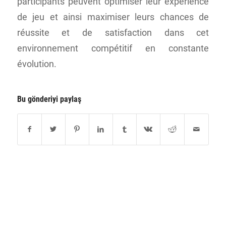
participants peuvent optimiser leur expérience
de jeu et ainsi maximiser leurs chances de
réussite et de satisfaction dans cet
environnement compétitif en constante
évolution.
Bu gönderiyi paylaş