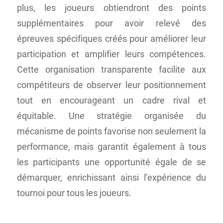
plus, les joueurs obtiendront des points
supplémentaires pour avoir relevé des
épreuves spécifiques créés pour améliorer leur
participation et amplifier leurs compétences.
Cette organisation transparente facilite aux
compétiteurs de observer leur positionnement
tout en encourageant un cadre rival et
équitable. Une stratégie organisée du
mécanisme de points favorise non seulement la
performance, mais garantit également à tous
les participants une opportunité égale de se
démarquer, enrichissant ainsi l’expérience du
tournoi pour tous les joueurs.