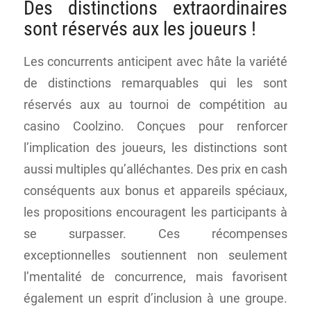
Des distinctions extraordinaires
sont réservés aux les joueurs !
Les concurrents anticipent avec hâte la variété
de distinctions remarquables qui les sont
réservés aux au tournoi de compétition au
casino Coolzino. Conçues pour renforcer
l’implication des joueurs, les distinctions sont
aussi multiples qu’alléchantes. Des prix en cash
conséquents aux bonus et appareils spéciaux,
les propositions encouragent les participants à
se surpasser. Ces récompenses
exceptionnelles soutiennent non seulement
l’mentalité de concurrence, mais favorisent
également un esprit d’inclusion à une groupe.