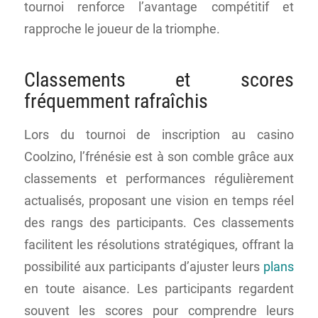
tournoi renforce l’avantage compétitif et
rapproche le joueur de la triomphe.
Classements et scores
fréquemment rafraîchis
Lors du tournoi de inscription au casino
Coolzino, l’frénésie est à son comble grâce aux
classements et performances régulièrement
actualisés, proposant une vision en temps réel
des rangs des participants. Ces classements
facilitent les résolutions stratégiques, offrant la
possibilité aux participants d’ajuster leurs
plans
en toute aisance. Les participants regardent
souvent les scores pour comprendre leurs