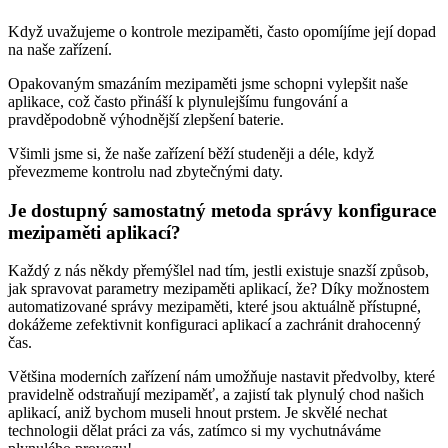
Když uvažujeme o kontrole mezipaměti, často opomíjíme její dopad
na naše zařízení.
Opakovaným smazáním mezipaměti jsme schopni vylepšit naše
aplikace, což často přináší k plynulejšímu fungování a
pravděpodobně výhodnější zlepšení baterie.
Všimli jsme si, že naše zařízení běží studeněji a déle, když
převezmeme kontrolu nad zbytečnými daty.
Je dostupný samostatný metoda správy konfigurace
mezipaměti aplikací?
Každý z nás někdy přemýšlel nad tím, jestli existuje snazší způsob,
jak spravovat parametry mezipaměti aplikací, že? Díky možnostem
automatizované správy mezipaměti, které jsou aktuálně přístupné,
dokážeme zefektivnit konfiguraci aplikací a zachránit drahocenný
čas.
Většina moderních zařízení nám umožňuje nastavit předvolby, které
pravidelně odstraňují mezipaměť, a zajistí tak plynulý chod našich
aplikací, aniž bychom museli hnout prstem. Je skvělé nechat
technologii dělat práci za vás, zatímco si my vychutnáváme