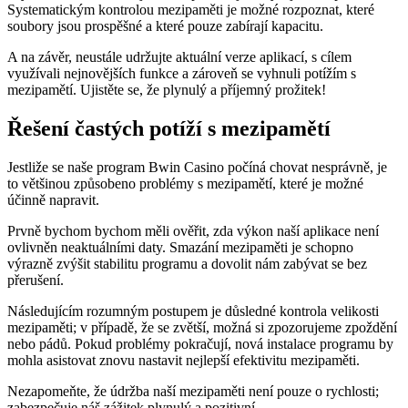
Systematickým kontrolou mezipaměti je možné rozpoznat, které
soubory jsou prospěšné a které pouze zabírají kapacitu.
A na závěr, neustále udržujte aktuální verze aplikací, s cílem
využívali nejnovějších funkce a zároveň se vyhnuli potížím s
mezipamětí. Ujistěte se, že plynulý a příjemný prožitek!
Řešení častých potíží s mezipamětí
Jestliže se naše program Bwin Casino počíná chovat nesprávně, je
to většinou způsobeno problémy s mezipamětí, které je možné
účinně napravit.
Prvně bychom bychom měli ověřit, zda výkon naší aplikace není
ovlivněn neaktuálními daty. Smazání mezipaměti je schopno
výrazně zvýšit stabilitu programu a dovolit nám zabývat se bez
přerušení.
Následujícím rozumným postupem je důsledné kontrola velikosti
mezipaměti; v případě, že se zvětší, možná si zpozorujeme zpoždění
nebo pádů. Pokud problémy pokračují, nová instalace programu by
mohla asistovat znovu nastavit nejlepší efektivitu mezipaměti.
Nezapomeňte, že údržba naší mezipaměti není pouze o rychlosti;
zabezpečuje náš zážitek plynulý a pozitivní.