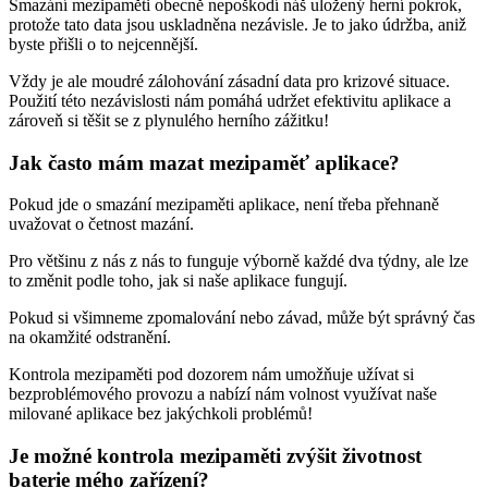
Smazání mezipaměti obecně nepoškodí náš uložený herní pokrok,
protože tato data jsou uskladněna nezávisle. Je to jako údržba, aniž
byste přišli o to nejcennější.
Vždy je ale moudré zálohování zásadní data pro krizové situace.
Použití této nezávislosti nám pomáhá udržet efektivitu aplikace a
zároveň si těšit se z plynulého herního zážitku!
Jak často mám mazat mezipaměť aplikace?
Pokud jde o smazání mezipaměti aplikace, není třeba přehnaně
uvažovat o četnost mazání.
Pro většinu z nás z nás to funguje výborně každé dva týdny, ale lze
to změnit podle toho, jak si naše aplikace fungují.
Pokud si všimneme zpomalování nebo závad, může být správný čas
na okamžité odstranění.
Kontrola mezipaměti pod dozorem nám umožňuje užívat si
bezproblémového provozu a nabízí nám volnost využívat naše
milované aplikace bez jakýchkoli problémů!
Je možné kontrola mezipaměti zvýšit životnost
baterie mého zařízení?