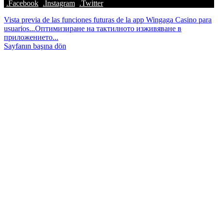
.Facebook
.İnstagram
.Twitter
Vista previa de las funciones futuras de la app Wingaga Casino para
usuarios...
Оптимизиране на тактилното изживяване в
приложението...
Sayfanın başına dön