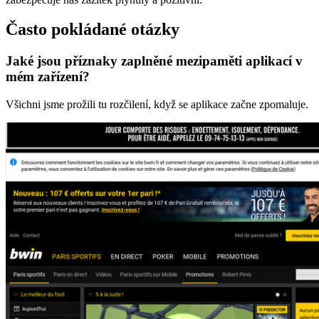
Často pokládané otázky
Jaké jsou příznaky zaplněné mezipaměti aplikací v
mém zařízení?
Všichni jsme prožili tu rozčilení, když se aplikace začne zpomaluje.