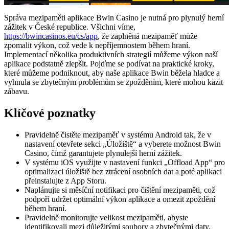
Správa mezipaměti aplikace Bwin Casino je nutná pro plynulý herní
zážitek v České republice. Všichni víme,
https://bwincasinos.eu/cs/app
, že zaplněná mezipaměť může
zpomalit výkon, což vede k nepříjemnostem během hraní.
Implementací několika produktivních strategií můžeme výkon naší
aplikace podstatně zlepšit. Pojďme se podívat na praktické kroky,
které můžeme podniknout, aby naše aplikace Bwin běžela hladce a
vyhnula se zbytečným problémům se zpožděním, které mohou kazit
zábavu.
Klíčové poznatky
Pravidelně čistěte mezipaměť v systému Android tak, že v
nastavení otevřete sekci „Úložiště“ a vyberete možnost Bwin
Casino, čímž garantujete plynulejší herní zážitek.
V systému iOS využijte v nastavení funkci „Offload App“ pro
optimalizaci úložiště bez ztrácení osobních dat a poté aplikaci
přeinstalujte z App Storu.
Naplánujte si měsíční notifikaci pro čištění mezipaměti, což
podpoří udržet optimální výkon aplikace a omezit zpoždění
během hraní.
Pravidelně monitorujte velikost mezipaměti, abyste
identifikovali mezi důležitými soubory a zbytečnými daty,