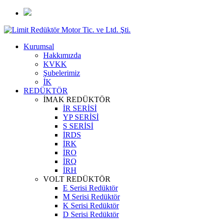
Kurumsal
Hakkımızda
KVKK
Şubelerimiz
İK
REDÜKTÖR
İMAK REDÜKTÖR
İR SERİSİ
YP SERİSİ
S SERİSİ
İRDS
İRK
İRO
İRQ
İRH
VOLT REDÜKTÖR
E Serisi Redüktör
M Serisi Redüktör
K Serisi Redüktör
D Serisi Redüktör