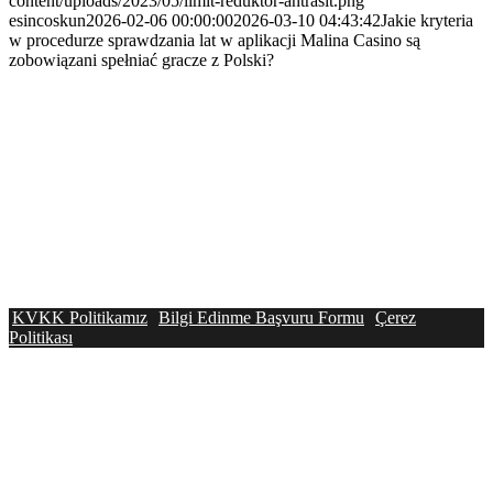
content/uploads/2023/05/limit-reduktor-antrasit.png
esincoskun
2026-02-06 00:00:00
2026-03-10 04:43:42
Jakie kryteria
w procedurze sprawdzania lat w aplikacji Malina Casino są
zobowiązani spełniać gracze z Polski?
KVKK Politikamız
Bilgi Edinme Başvuru Formu
Çerez
Politikası