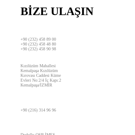
BİZE
ULAŞIN
İZMİR
+90 (232) 458 89 00
+90 (232) 458 48 80
+90 (232) 458 90 98
ADRES
Kızılüzüm Mahallesi
Kemalpaşa Kızılüzüm
Kırovası Caddesi Küme
Evleri No:2/4 İç Kapı:2
Kemalpaşa/İZMİR
İSTANBUL
+90 (216) 314 96 96
ADRES
Dudullu OSB İMES