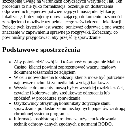
szczególną uwagę na warunkach dotyczących weryfikacji lat. Ten
procedura to nie tylko formalizacja; oczekuje on dostarczenia
odpowiednich papierów potwierdzających naszą identyfikację i
lokalizację. Potrzebujemy obowiązującego dokumentu tożsamości
ze zdjęciem i możliwie uzupełniającego zaświadczenia lokalizacji.
Pojęcie tych kryteriów jest ważne, ponieważ odgrywają one ważną
znaczenie w zapewnieniu sprawnego rozgrywki. Zobaczmy, co
powinniśmy przygotować, aby przejść tę sprawdzanie.
Podstawowe spostrzeżenia
Aby potwierdzić swój lat i tożsamość w programie Malina
Casino, klienci powinni zaprezentować ważny, rządowy
dokument tożsamości ze zdjęciem.
W celu udowodnienia lokalizacji klienta może być potrzebne
najnowsze rachunki za media lub wyciągi bankowe.
Wysyłane dokumenty muszą być w wysokiej rozdzielczości,
czytelne i kolorowe, aby zredukować odrzucenia lub
opóźnień w procedurze sprawdzania.
Użytkownicy otrzymują komunikaty dotyczące stanu
sprawdzania po dostarczeniu niezbędnych papierów za drogą
chronionej systemu programu.
Informacje osobiste są chronione za użyciem kodowania i
technik ochrony danych zgodnych z normami RODO.