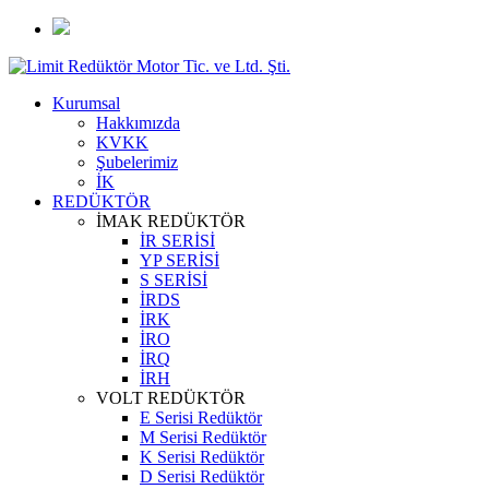
Kurumsal
Hakkımızda
KVKK
Şubelerimiz
İK
REDÜKTÖR
İMAK REDÜKTÖR
İR SERİSİ
YP SERİSİ
S SERİSİ
İRDS
İRK
İRO
İRQ
İRH
VOLT REDÜKTÖR
E Serisi Redüktör
M Serisi Redüktör
K Serisi Redüktör
D Serisi Redüktör