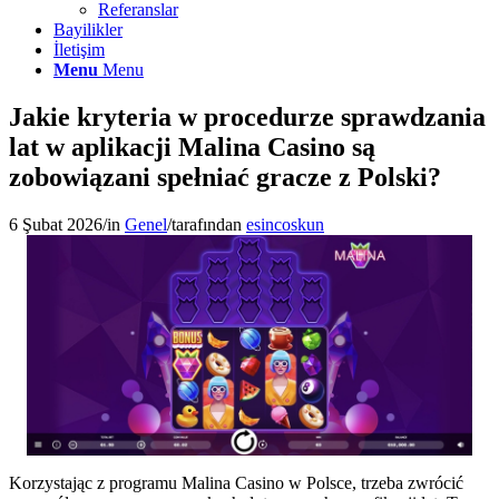
Referanslar
Bayilikler
İletişim
Menu
Menu
Jakie kryteria w procedurze sprawdzania
lat w aplikacji Malina Casino są
zobowiązani spełniać gracze z Polski?
6 Şubat 2026
/
in
Genel
/
tarafından
esincoskun
Korzystając z programu Malina Casino w Polsce, trzeba zwrócić