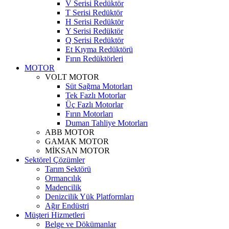
V Serisi Redüktör
T Serisi Redüktör
H Serisi Redüktör
Y Serisi Redüktör
Q Serisi Redüktör
Et Kıyma Redüktörü
Fırın Redüktörleri
MOTOR
VOLT MOTOR
Süt Sağma Motorları
Tek Fazlı Motorlar
Üç Fazlı Motorlar
Fırın Motorları
Duman Tahliye Motorları
ABB MOTOR
GAMAK MOTOR
MİKSAN MOTOR
Sektörel Çözümler
Tarım Sektörü
Ormancılık
Madencilik
Denizcilik Yük Platformları
Ağır Endüstri
Müşteri Hizmetleri
Belge ve Dökümanlar