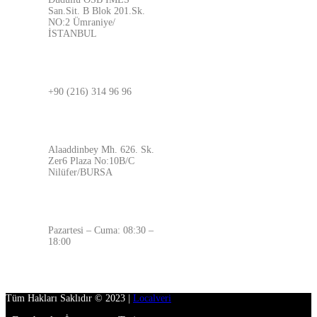
San.Sit. B Blok 201.Sk.
NO:2 Ümraniye/
İSTANBUL
BURSA
+90 (216) 314 96 96
ADRES
Alaaddinbey Mh. 626. Sk.
Zer6 Plaza No:10B/C
Nilüfer/BURSA
ÇALIŞMA SAATLERİMİZ
Pazartesi – Cuma: 08:30 –
18:00
Tüm Hakları Saklıdır © 2023 |
Localveri