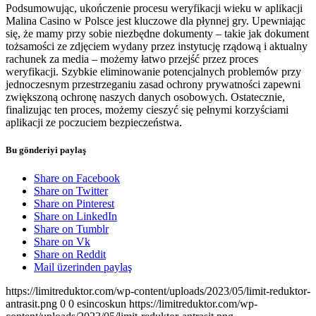
Podsumowując, ukończenie procesu weryfikacji wieku w aplikacji
Malina Casino w Polsce jest kluczowe dla płynnej gry. Upewniając
się, że mamy przy sobie niezbędne dokumenty – takie jak dokument
tożsamości ze zdjęciem wydany przez instytucję rządową i aktualny
rachunek za media – możemy łatwo przejść przez proces
weryfikacji. Szybkie eliminowanie potencjalnych problemów przy
jednoczesnym przestrzeganiu zasad ochrony prywatności zapewni
zwiększoną ochronę naszych danych osobowych. Ostatecznie,
finalizując ten proces, możemy cieszyć się pełnymi korzyściami
aplikacji ze poczuciem bezpieczeństwa.
Bu gönderiyi paylaş
Share on Facebook
Share on Twitter
Share on Pinterest
Share on LinkedIn
Share on Tumblr
Share on Vk
Share on Reddit
Mail üzerinden paylaş
https://limitreduktor.com/wp-content/uploads/2023/05/limit-reduktor-
antrasit.png
0
0
esincoskun
https://limitreduktor.com/wp-