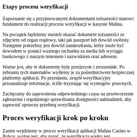
Etapy procesu weryfikacji
Zapoznanie się z przyjmowanymi dokumentami tożsamości stanowi
fundament do realizacji procesu weryfikacji w kasynie Malina.
Na początek będziemy musieli okazać dokument tożsamości ze
zdjęciem od organ rządowy, taki jak paszport lub dowód osobisty.
Następnie potrzebny jest dowód zamieszkania, który może być
dowodem w postaci ważnego rachunku za media lub wyciągu
bankowego z naszym imieniem i nazwiskiem oraz adresem.
Ważne jest, aby te dokumenty były przejrzyste i zrozumiałe. Po
zebraniu tych materiałów wyślemy je za pośrednictwem bezpiecznej
platformy aplikacji. Po przesłaniu, zespół weryfikacyjny
przeanalizuje informacje, ściśle trzymając się wymogów prawnych.
Zachęcamy do zapewnienia odpowiedniego czasu na przetworzenie
zgłoszenia i regularnego sprawdzania dostępności uaktualnień, aby
zapewnić sprawny przebieg weryfikacji.
Proces weryfikacji krok po kroku
Zanim wejdziemy w proces weryfikacji aplikacji Malina Casino w
Polsce, ważne jest, aby pojąć, że weryfikacja wieku jest