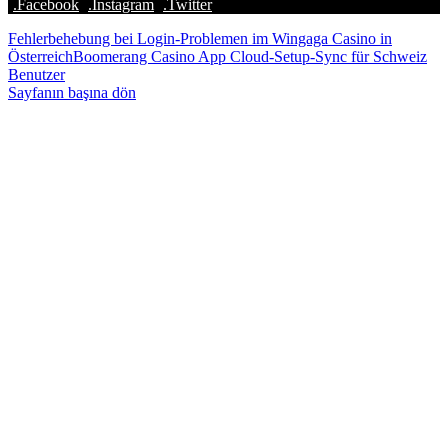
.Facebook
.İnstagram
.Twitter
Fehlerbehebung bei Login-Problemen im Wingaga Casino in
Österreich
Boomerang Casino App Cloud-Setup-Sync für Schweiz
Benutzer
Sayfanın başına dön