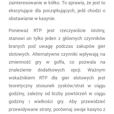
zainteresowanie w kółko. To sprawia, że ​​jest to
ekscytujące dla początkujących, jeśli chodzi o
obstawianie w kasynie.
Ponieważ RTP jest rzeczywiście istotny,
stanowi on tylko jeden z głównych czynników
branych pod uwagę podczas zakupów gier
slotowych. Alternatywne czynniki wpływają na
zmienność gry w golfa, co pozwala na
znalezienie dodatkowych opcji. Ważnym
wskaźnikiem RTP dla gier slotowych jest
teoretyczny stosunek zysków/strat w ciągu
godziny, zależny od liczby powtórzeń w ciągu
godziny i wielkości gry. Aby przewidzieć
przewidywane straty, porównaj swoje kasyno z