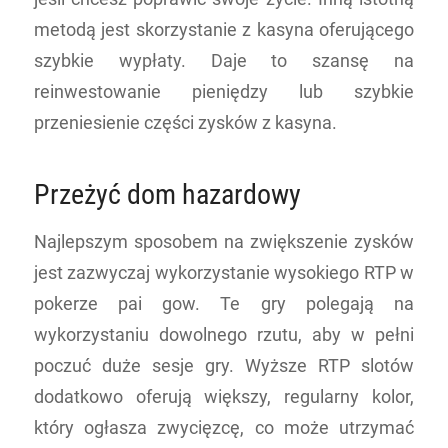
metodą jest skorzystanie z kasyna oferującego
szybkie wypłaty. Daje to szansę na
reinwestowanie pieniędzy lub szybkie
przeniesienie części zysków z kasyna.
Przeżyć dom hazardowy
Najlepszym sposobem na zwiększenie zysków
jest zazwyczaj wykorzystanie wysokiego RTP w
pokerze pai gow. Te gry polegają na
wykorzystaniu dowolnego rzutu, aby w pełni
poczuć duże sesje gry. Wyższe RTP slotów
dodatkowo oferują większy, regularny kolor,
który ogłasza zwycięzcę, co może utrzymać