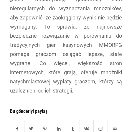
nieregularnych do wyznaczania mnożników,
aby zapewnić, że zaokrąglony wynik nie będzie
wymagany. To sprawia, że ​​najnowsze
bezpieczne rozwiązanie w porównaniu do
tradycyjnych gier kasynowych MMORPG
pomaga graczom osiągać lepsze, stałe
wygrane. Co więcej, większość stron
internetowych, które grają, oferuje mnożniki
natychmiastowej wypłaty graczom, którzy są
uzależnieni od ich strategii.
Bu gönderiyi paylaş