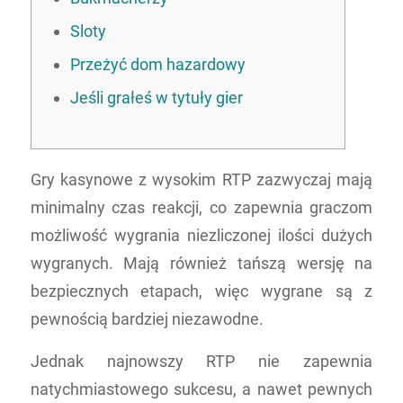
Sloty
Przeżyć dom hazardowy
Jeśli grałeś w tytuły gier
Gry kasynowe z wysokim RTP zazwyczaj mają
minimalny czas reakcji, co zapewnia graczom
możliwość wygrania niezliczonej ilości dużych
wygranych. Mają również tańszą wersję na
bezpiecznych etapach, więc wygrane są z
pewnością bardziej niezawodne.
Jednak najnowszy RTP nie zapewnia
natychmiastowego sukcesu, a nawet pewnych