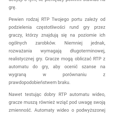
grę.
Pewien rodzaj RTP Twojego portu zależy od
podzielenia częstotliwości rund gry przez
graczy, którzy znajdują się na poziomie ich
ogólnych zarobków. Niemniej jednak,
rozważania wymagają długoterminowej,
realistycznej gry. Gracze mogą obliczać RTP z
automatu do gry, aby ocenić szanse na
wygraną w porównaniu z
prawdopodobieństwem braku.
Nawet testując dobry RTP automatu wideo,
gracze muszą również wziąć pod uwagę swoją
zmienność. Automaty wideo o podwyższonej