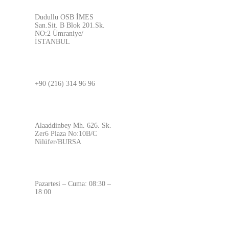
ADRES
Dudullu OSB İMES
San.Sit. B Blok 201.Sk.
NO:2 Ümraniye/
İSTANBUL
BURSA
+90 (216) 314 96 96
ADRES
Alaaddinbey Mh. 626. Sk.
Zer6 Plaza No:10B/C
Nilüfer/BURSA
ÇALIŞMA SAATLERİMİZ
Pazartesi – Cuma: 08:30 –
18:00