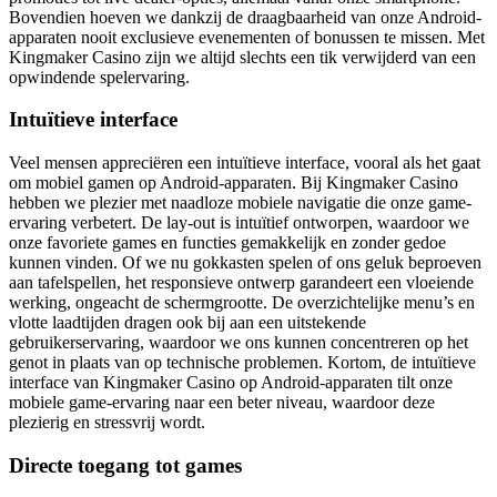
Bovendien hoeven we dankzij de draagbaarheid van onze Android-
apparaten nooit exclusieve evenementen of bonussen te missen. Met
Kingmaker Casino zijn we altijd slechts een tik verwijderd van een
opwindende spelervaring.
Intuïtieve interface
Veel mensen appreciëren een intuïtieve interface, vooral als het gaat
om mobiel gamen op Android-apparaten. Bij Kingmaker Casino
hebben we plezier met naadloze mobiele navigatie die onze game-
ervaring verbetert. De lay-out is intuïtief ontworpen, waardoor we
onze favoriete games en functies gemakkelijk en zonder gedoe
kunnen vinden. Of we nu gokkasten spelen of ons geluk beproeven
aan tafelspellen, het responsieve ontwerp garandeert een vloeiende
werking, ongeacht de schermgrootte. De overzichtelijke menu’s en
vlotte laadtijden dragen ook bij aan een uitstekende
gebruikerservaring, waardoor we ons kunnen concentreren op het
genot in plaats van op technische problemen. Kortom, de intuïtieve
interface van Kingmaker Casino op Android-apparaten tilt onze
mobiele game-ervaring naar een beter niveau, waardoor deze
plezierig en stressvrij wordt.
Directe toegang tot games