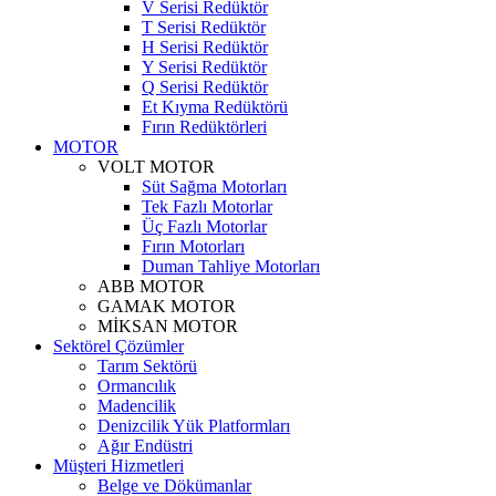
V Serisi Redüktör
T Serisi Redüktör
H Serisi Redüktör
Y Serisi Redüktör
Q Serisi Redüktör
Et Kıyma Redüktörü
Fırın Redüktörleri
MOTOR
VOLT MOTOR
Süt Sağma Motorları
Tek Fazlı Motorlar
Üç Fazlı Motorlar
Fırın Motorları
Duman Tahliye Motorları
ABB MOTOR
GAMAK MOTOR
MİKSAN MOTOR
Sektörel Çözümler
Tarım Sektörü
Ormancılık
Madencilik
Denizcilik Yük Platformları
Ağır Endüstri
Müşteri Hizmetleri
Belge ve Dökümanlar