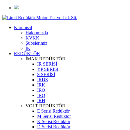
Kurumsal
Hakkımızda
KVKK
Şubelerimiz
İK
REDÜKTÖR
İMAK REDÜKTÖR
İR SERİSİ
YP SERİSİ
S SERİSİ
İRDS
İRK
İRO
İRQ
İRH
VOLT REDÜKTÖR
E Serisi Redüktör
M Serisi Redüktör
K Serisi Redüktör
D Serisi Redüktör