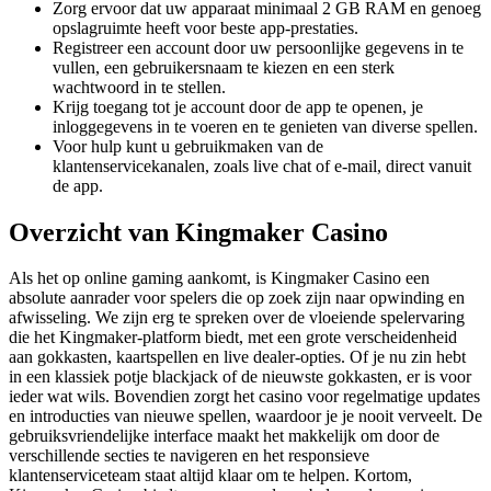
Zorg ervoor dat uw apparaat minimaal 2 GB RAM en genoeg
opslagruimte heeft voor beste app-prestaties.
Registreer een account door uw persoonlijke gegevens in te
vullen, een gebruikersnaam te kiezen en een sterk
wachtwoord in te stellen.
Krijg toegang tot je account door de app te openen, je
inloggegevens in te voeren en te genieten van diverse spellen.
Voor hulp kunt u gebruikmaken van de
klantenservicekanalen, zoals live chat of e-mail, direct vanuit
de app.
Overzicht van Kingmaker Casino
Als het op online gaming aankomt, is Kingmaker Casino een
absolute aanrader voor spelers die op zoek zijn naar opwinding en
afwisseling. We zijn erg te spreken over de vloeiende spelervaring
die het Kingmaker-platform biedt, met een grote verscheidenheid
aan gokkasten, kaartspellen en live dealer-opties. Of je nu zin hebt
in een klassiek potje blackjack of de nieuwste gokkasten, er is voor
ieder wat wils. Bovendien zorgt het casino voor regelmatige updates
en introducties van nieuwe spellen, waardoor je je nooit verveelt. De
gebruiksvriendelijke interface maakt het makkelijk om door de
verschillende secties te navigeren en het responsieve
klantenserviceteam staat altijd klaar om te helpen. Kortom,