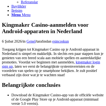
Referanslar
Bayilikler
İletişim
Menu
Menu
Kingmaker Casino-aanmelden voor
Android-apparaten in Nederland
6 Şubat 2026
/
in
Genel
/
tarafından
esincoskun
Toegang krijgen tot Kingmaker Casino op je Android-apparaat in
Nederland is simpel en makkelijk. In slechts een paar stappen kun je
genieten van een breed scala aan mobiele spellen en aantrekkelijke
promoties. Voordat we beginnen met aanmelden,
kingmaker login
sign up
, laten we eerst de belangrijkste systeemvereisten en de
voordelen van spelen op je smartphone bekijken. Je zult positief
verbaasd zijn door wat je te wachten staat!
Belangrijkste conclusies
Download de Kingmaker Casino-app van de officiële website
of de Google Play Store op je Android-apparaat (minimaal
versie 5.0 vereist).