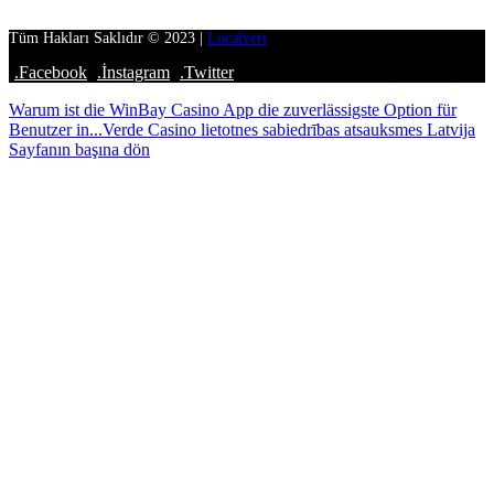
Tüm Hakları Saklıdır © 2023 |
Localveri
.Facebook
.İnstagram
.Twitter
Warum ist die WinBay Casino App die zuverlässigste Option für
Benutzer in...
Verde Casino lietotnes sabiedrības atsauksmes Latvija
Sayfanın başına dön