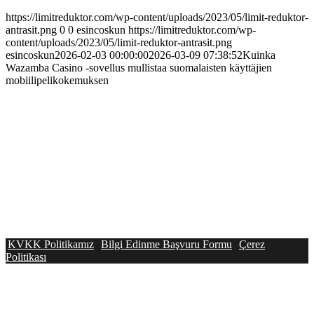
https://limitreduktor.com/wp-content/uploads/2023/05/limit-reduktor-
antrasit.png
0
0
esincoskun
https://limitreduktor.com/wp-
content/uploads/2023/05/limit-reduktor-antrasit.png
esincoskun
2026-02-03 00:00:00
2026-03-09 07:38:52
Kuinka
Wazamba Casino -sovellus mullistaa suomalaisten käyttäjien
mobiilipelikokemuksen
KVKK Politikamız
Bilgi Edinme Başvuru Formu
Çerez
Politikası