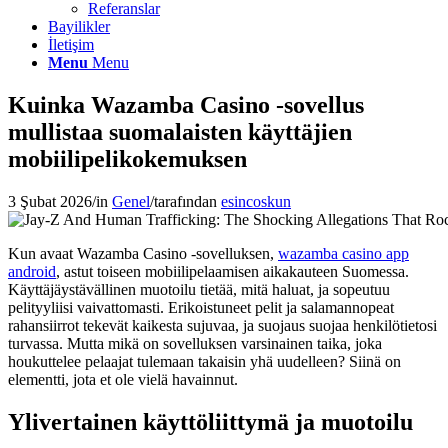
Referanslar
Bayilikler
İletişim
Menu
Menu
Kuinka Wazamba Casino -sovellus
mullistaa suomalaisten käyttäjien
mobiilipelikokemuksen
3 Şubat 2026
/
in
Genel
/
tarafından
esincoskun
Kun avaat Wazamba Casino -sovelluksen,
wazamba casino app
android
, astut toiseen mobiilipelaamisen aikakauteen Suomessa.
Käyttäjäystävällinen muotoilu tietää, mitä haluat, ja sopeutuu
pelityyliisi vaivattomasti. Erikoistuneet pelit ja salamannopeat
rahansiirrot tekevät kaikesta sujuvaa, ja suojaus suojaa henkilötietosi
turvassa. Mutta mikä on sovelluksen varsinainen taika, joka
houkuttelee pelaajat tulemaan takaisin yhä uudelleen? Siinä on
elementti, jota et ole vielä havainnut.
Ylivertainen käyttöliittymä ja muotoilu