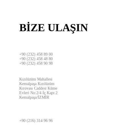
BİZE
ULAŞIN
İZMİR
+90 (232) 458 89 00
+90 (232) 458 48 80
+90 (232) 458 90 98
ADRES
Kızılüzüm Mahallesi
Kemalpaşa Kızılüzüm
Kırovası Caddesi Küme
Evleri No:2/4 İç Kapı:2
Kemalpaşa/İZMİR
İSTANBUL
+90 (216) 314 96 96