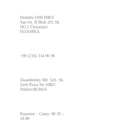
ADRES
Dudullu OSB İMES
San.Sit. B Blok 201.Sk.
NO:2 Ümraniye/
İSTANBUL
BURSA
+90 (216) 314 96 96
ADRES
Alaaddinbey Mh. 626. Sk.
Zer6 Plaza No:10B/C
Nilüfer/BURSA
ÇALIŞMA SAATLERİMİZ
Pazartesi – Cuma: 08:30 –
18:00