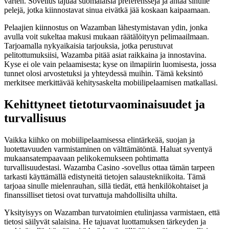
varten. Sovellus tajuaa suomalaisia preferenssejä ja antaa sinulle
pelejä, jotka kiinnostavat sinua eivätkä jää koskaan kaipaamaan.
Pelaajien kiinnostus on Wazamban lähestymistavan ydin, jonka
avulla voit sukeltaa makusi mukaan räätälöityyn pelimaailmaan.
Tarjoamalla nykyaikaisia tarjouksia, jotka perustuvat
pelitottumuksiisi, Wazamba pitää asiat raikkaina ja innostavina.
Kyse ei ole vain pelaamisesta; kyse on ilmapiirin luomisesta, jossa
tunnet olosi arvostetuksi ja yhteydessä muihin. Tämä keksintö
merkitsee merkittävää kehitysaskelta mobiilipelaamisen matkallasi.
Kehittyneet tietoturvaominaisuudet ja
turvallisuus
Vaikka kiihko on mobiilipelaamisessa elintärkeää, suojan ja
luotettavuuden varmistaminen on välttämätöntä. Haluat syventyä
mukaansatempaavaan pelikokemukseen pohtimatta
turvallisuudestasi. Wazamba Casino -sovellus ottaa tämän tarpeen
tarkasti käyttämällä edistyneitä tietojen salaustekniikoita. Tämä
tarjoaa sinulle mielenrauhan, sillä tiedät, että henkilökohtaiset ja
finanssilliset tietosi ovat turvattuja mahdollisilta uhilta.
Yksityisyys on Wazamban turvatoimien etulinjassa varmistaen, että
tietosi säilyvät salaisina. He tajuavat luottamuksen tärkeyden ja