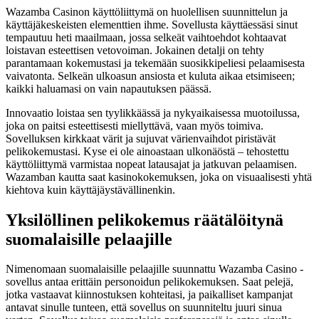
Wazamba Casinon käyttöliittymä on huolellisen suunnittelun ja
käyttäjäkeskeisten elementtien ihme. Sovellusta käyttäessäsi sinut
tempautuu heti maailmaan, jossa selkeät vaihtoehdot kohtaavat
loistavan esteettisen vetovoiman. Jokainen detalji on tehty
parantamaan kokemustasi ja tekemään suosikkipeliesi pelaamisesta
vaivatonta. Selkeän ulkoasun ansiosta et kuluta aikaa etsimiseen;
kaikki haluamasi on vain napautuksen päässä.
Innovaatio loistaa sen tyylikkäässä ja nykyaikaisessa muotoilussa,
joka on paitsi esteettisesti miellyttävä, vaan myös toimiva.
Sovelluksen kirkkaat värit ja sujuvat värienvaihdot piristävät
pelikokemustasi. Kyse ei ole ainoastaan ulkonäöstä – tehostettu
käyttöliittymä varmistaa nopeat latausajat ja jatkuvan pelaamisen.
Wazamban kautta saat kasinokokemuksen, joka on visuaalisesti yhtä
kiehtova kuin käyttäjäystävällinenkin.
Yksilöllinen pelikokemus räätälöitynä
suomalaisille pelaajille
Nimenomaan suomalaisille pelaajille suunnattu Wazamba Casino -
sovellus antaa erittäin personoidun pelikokemuksen. Saat pelejä,
jotka vastaavat kiinnostuksen kohteitasi, ja paikalliset kampanjat
antavat sinulle tunteen, että sovellus on suunniteltu juuri sinua