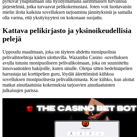
pyrkivät ylläpitämään sitä hyödyntämällä äärimmäisen turvallisia
järjestelmiä, jotka turvaavat pelikokemustasi. Joten voit luottavaisin
mielin iloita kaikista sovelluksen tarjoamista jännityksistä ja samalla
olla varma, että yksityisyytesi on kokonaan suojattu.
Kattava pelikirjasto ja yksinoikeudellisia
pelejä
Uppoudu maailmaan, joka on täyteen ahdettu monipuolisia
pelivaihtoehtoja käden ulottuvilla. Wazamba Casino -sovelluksen
avulla tutustu monipuoliseen pelivalikoimaan, joka on suunniteltu
innovaatioiden hakijoille, kuten sinulle. Oletpa sitten hedelmäpelien
harrastaja tai korttipelien guru, löydät äärettömästi kiihkoa
sovelluksen monipuolisesta pelivalikoimasta. Koe kiihko, kun aloitat
matkat ainutlaatuisia kokemuksia tarjoavien ainutlaatuisten
julkaisujen parissa.