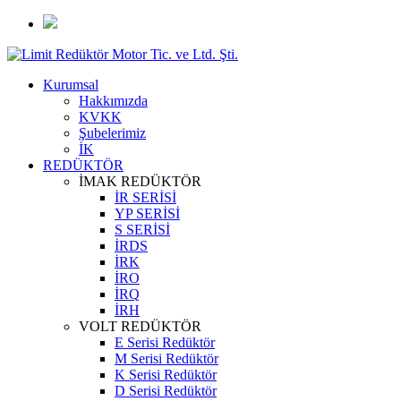
Kurumsal
Hakkımızda
KVKK
Şubelerimiz
İK
REDÜKTÖR
İMAK REDÜKTÖR
İR SERİSİ
YP SERİSİ
S SERİSİ
İRDS
İRK
İRO
İRQ
İRH
VOLT REDÜKTÖR
E Serisi Redüktör
M Serisi Redüktör
K Serisi Redüktör
D Serisi Redüktör