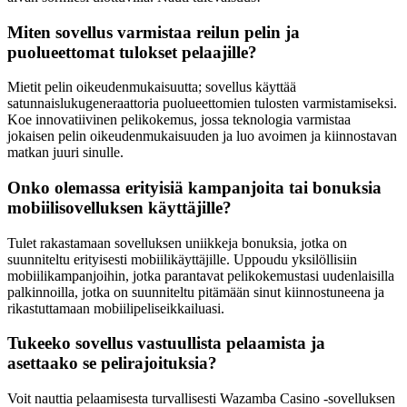
Miten sovellus varmistaa reilun pelin ja
puolueettomat tulokset pelaajille?
Mietit pelin oikeudenmukaisuutta; sovellus käyttää
satunnaislukugeneraattoria puolueettomien tulosten varmistamiseksi.
Koe innovatiivinen pelikokemus, jossa teknologia varmistaa
jokaisen pelin oikeudenmukaisuuden ja luo avoimen ja kiinnostavan
matkan juuri sinulle.
Onko olemassa erityisiä kampanjoita tai bonuksia
mobiilisovelluksen käyttäjille?
Tulet rakastamaan sovelluksen uniikkeja bonuksia, jotka on
suunniteltu erityisesti mobiilikäyttäjille. Uppoudu yksilöllisiin
mobiilikampanjoihin, jotka parantavat pelikokemustasi uudenlaisilla
palkinnoilla, jotka on suunniteltu pitämään sinut kiinnostuneena ja
rikastuttamaan mobiilipeliseikkailuasi.
Tukeeko sovellus vastuullista pelaamista ja
asettaako se pelirajoituksia?
Voit nauttia pelaamisesta turvallisesti Wazamba Casino -sovelluksen