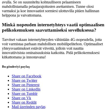
avulla. Se on suunniteltu kohtuulliseen pelaamiseen
mahdollistamalla pelaajarajoitusten asettamisen. Tunne olosi
varmaksi ja koe innovaatiot sormiesi ulottuvilla pitäen hallinnan
helppona ja vaivattomana.
Minkä nopeuden internetyhteys vaatii optimaalisen
pelikokemuksen saavuttamiseksi sovelluksessa?
Tarvitset vakaan internetyhteyden vähintään 4G-nopeudella, jotta
voit varmistaa parhaan mahdollisen mobiilipelitehon. Optimaaliset
yhteysvaatimukset estävät viiveitä, jolloin voit nauttia
innovatiivisista ominaisuuksista katkoitta. Pidä pelikokemuksesi
kitkattomana ja innostavana!
Bu gönderiyi paylaş
Share on Facebook
Share on Twitter
Share on Pinterest
Share on LinkedIn
Share on Tumblr
Share on Vk
Share on Reddit
Mail üzerinden paylaş