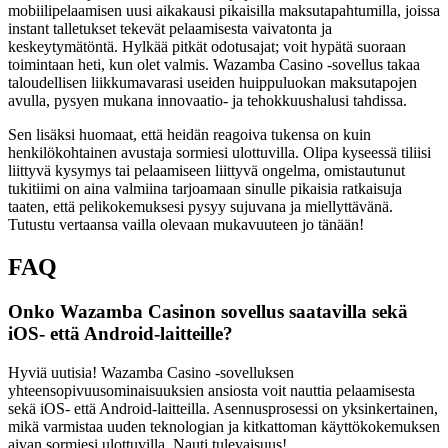
mobiilipelaamisen uusi aikakausi pikaisilla maksutapahtumilla, joissa
instant talletukset tekevät pelaamisesta vaivatonta ja
keskeytymätöntä. Hylkää pitkät odotusajat; voit hypätä suoraan
toimintaan heti, kun olet valmis. Wazamba Casino -sovellus takaa
taloudellisen liikkumavarasi useiden huippuluokan maksutapojen
avulla, pysyen mukana innovaatio- ja tehokkuushalusi tahdissa.
Sen lisäksi huomaat, että heidän reagoiva tukensa on kuin
henkilökohtainen avustaja sormiesi ulottuvilla. Olipa kyseessä tiliisi
liittyvä kysymys tai pelaamiseen liittyvä ongelma, omistautunut
tukitiimi on aina valmiina tarjoamaan sinulle pikaisia ratkaisuja
taaten, että pelikokemuksesi pysyy sujuvana ja miellyttävänä.
Tutustu vertaansa vailla olevaan mukavuuteen jo tänään!
FAQ
Onko Wazamba Casinon sovellus saatavilla sekä
iOS- että Android-laitteille?
Hyviä uutisia! Wazamba Casino -sovelluksen
yhteensopivuusominaisuuksien ansiosta voit nauttia pelaamisesta
sekä iOS- että Android-laitteilla. Asennusprosessi on yksinkertainen,
mikä varmistaa uuden teknologian ja kitkattoman käyttökokemuksen
aivan sormiesi ulottuvilla. Nauti tulevaisuus!