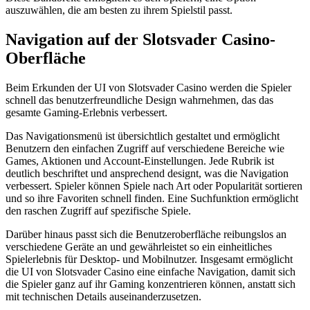
auszuwählen, die am besten zu ihrem Spielstil passt.
Navigation auf der Slotsvader Casino-
Oberfläche
Beim Erkunden der UI von Slotsvader Casino werden die Spieler
schnell das benutzerfreundliche Design wahrnehmen, das das
gesamte Gaming-Erlebnis verbessert.
Das Navigationsmenü ist übersichtlich gestaltet und ermöglicht
Benutzern den einfachen Zugriff auf verschiedene Bereiche wie
Games, Aktionen und Account-Einstellungen. Jede Rubrik ist
deutlich beschriftet und ansprechend designt, was die Navigation
verbessert. Spieler können Spiele nach Art oder Popularität sortieren
und so ihre Favoriten schnell finden. Eine Suchfunktion ermöglicht
den raschen Zugriff auf spezifische Spiele.
Darüber hinaus passt sich die Benutzeroberfläche reibungslos an
verschiedene Geräte an und gewährleistet so ein einheitliches
Spielerlebnis für Desktop- und Mobilnutzer. Insgesamt ermöglicht
die UI von Slotsvader Casino eine einfache Navigation, damit sich
die Spieler ganz auf ihr Gaming konzentrieren können, anstatt sich
mit technischen Details auseinanderzusetzen.