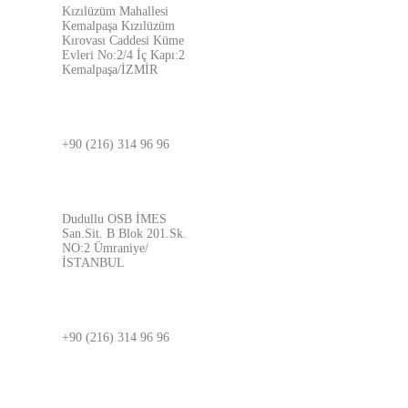
Kızılüzüm Mahallesi
Kemalpaşa Kızılüzüm
Kırovası Caddesi Küme
Evleri No:2/4 İç Kapı:2
Kemalpaşa/İZMİR
İSTANBUL
+90 (216) 314 96 96
ADRES
Dudullu OSB İMES
San.Sit. B Blok 201.Sk.
NO:2 Ümraniye/
İSTANBUL
BURSA
+90 (216) 314 96 96
ADRES