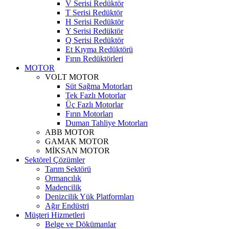
V Serisi Redüktör
T Serisi Redüktör
H Serisi Redüktör
Y Serisi Redüktör
Q Serisi Redüktör
Et Kıyma Redüktörü
Fırın Redüktörleri
MOTOR
VOLT MOTOR
Süt Sağma Motorları
Tek Fazlı Motorlar
Üç Fazlı Motorlar
Fırın Motorları
Duman Tahliye Motorları
ABB MOTOR
GAMAK MOTOR
MİKSAN MOTOR
Sektörel Çözümler
Tarım Sektörü
Ormancılık
Madencilik
Denizcilik Yük Platformları
Ağır Endüstri
Müşteri Hizmetleri
Belge ve Dökümanlar