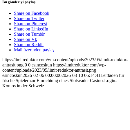
Bu gönderiyi paylaş
Share on Facebook
Share on Twitter
Share on Pinterest
Share on LinkedIn
Share on Tumblr
Share on Vk
Share on Reddit
Mail üzerinden paylaş
https://limitreduktor.com/wp-content/uploads/2023/05/limit-reduktor-
antrasit.png
0
0
esincoskun
https://limitreduktor.com/wp-
content/uploads/2023/05/limit-reduktor-antrasit.png
esincoskun
2026-02-06 00:00:00
2026-03-10 06:14:41
Leitfaden für
frische Spieler zur Einrichtung eines Slotsvader Casino-Login-
Kontos in der Schweiz