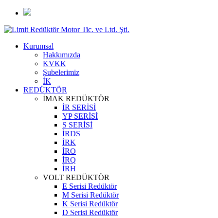
Kurumsal
Hakkımızda
KVKK
Şubelerimiz
İK
REDÜKTÖR
İMAK REDÜKTÖR
İR SERİSİ
YP SERİSİ
S SERİSİ
İRDS
İRK
İRO
İRQ
İRH
VOLT REDÜKTÖR
E Serisi Redüktör
M Serisi Redüktör
K Serisi Redüktör
D Serisi Redüktör