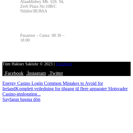
Alaaddinbey Mh. 626. Sk.
Zer6 Plaza No:10B/C
Nilüfer/BURSA
ÇALIŞMA SAATLERİMİZ
Pazartesi – Cuma: 08:30 –
18:00
Tüm Hakları Saklıdır © 2023 |
Localveri
.Facebook
.İnstagram
.Twitter
Energy Casino Login Common Mistakes to Avoid for
Ireland
Komplett veiledning for tilgang til flere apparater Slotsvader
Casino-innlogging...
Sayfanın başına dön