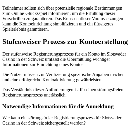
Teilnehmer sollten sich über potenzielle regionale Bestimmungen
zum Online-Glücksspiel informieren, um die Erfüllung dieser
Vorschriften zu garantieren. Das Erfassen dieser Voraussetzungen
kann die Kontoeinrichtung simplifizieren und ein flüssigeres
Spielerlebnis garantieren.
Stufenweiser Prozess zur Kontoerstellung
Der stufenweise Registrierungsprozess für ein Konto im Slotsvader
Casino in der Schweiz umfasst die Übermittlung wichtiger
Informationen zur Einrichtung eines Kontos.
Die Nutzer müssen zur Verifizierung spezifische Angaben machen
und eine erfolgreiche Kontoaktivierung gewährleisten.
Das Verständnis dieser Anforderungen ist für einen störungsfreien
Registrierungsprozess unerlässlich.
Notwendige Informationen für die Anmeldung
Wie kann ein störungsfreier Registrierungsprozess für Slotsvader
Casino in der Schweiz sichergestellt werden?