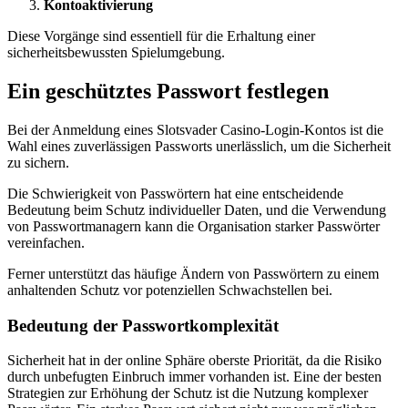
Kontoaktivierung
Diese Vorgänge sind essentiell für die Erhaltung einer
sicherheitsbewussten Spielumgebung.
Ein geschütztes Passwort festlegen
Bei der Anmeldung eines Slotsvader Casino-Login-Kontos ist die
Wahl eines zuverlässigen Passworts unerlässlich, um die Sicherheit
zu sichern.
Die Schwierigkeit von Passwörtern hat eine entscheidende
Bedeutung beim Schutz individueller Daten, und die Verwendung
von Passwortmanagern kann die Organisation starker Passwörter
vereinfachen.
Ferner unterstützt das häufige Ändern von Passwörtern zu einem
anhaltenden Schutz vor potenziellen Schwachstellen bei.
Bedeutung der Passwortkomplexität
Sicherheit hat in der online Sphäre oberste Priorität, da die Risiko
durch unbefugten Einbruch immer vorhanden ist. Eine der besten
Strategien zur Erhöhung der Schutz ist die Nutzung komplexer