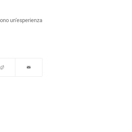
frono un’esperienza