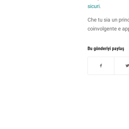
sicuri
.
Che tu sia un prin
coinvolgente e ap
Bu gönderiyi paylaş