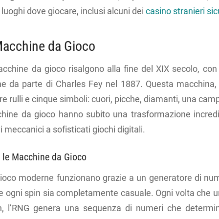
ri luoghi dove giocare, inclusi alcuni dei
casino stranieri sic
 Macchine da Gioco
acchine da gioco risalgono alla fine del XIX secolo, con
e da parte di Charles Fey nel 1887. Questa macchina,
tre rulli e cinque simboli: cuori, picche, diamanti, una cam
chine da gioco hanno subito una trasformazione incred
i meccanici a sofisticati giochi digitali.
le Macchine da Gioco
oco moderne funzionano grazie a un generatore di num
e ogni spin sia completamente casuale. Ogni volta che 
pin, l’RNG genera una sequenza di numeri che determin