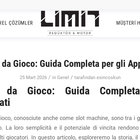
REL ÇÖZÜMLER
MÜŞTERI 
da Gioco: Guida Completa per gli Ap
/
/
25 Mart 2026
in
Genel
tarafından
esincoskun
 da Gioco: Guida Complet
ati
oco, conosciute anche come slot machine, sono tra i gi
. La loro semplicità e il potenziale di vincita rendo
olti giocatori. In questo articolo, esploreremo la storia, 