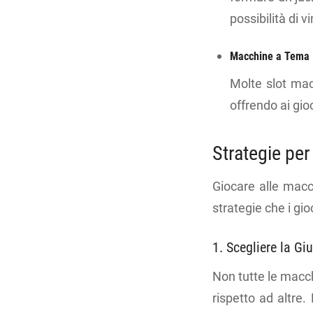
possibilità di v
Macchine a Tema
Molte slot mac
offrendo ai gi
Strategie pe
Giocare alle macc
strategie che i gi
1. Scegliere la G
Non tutte le macch
rispetto ad altre.