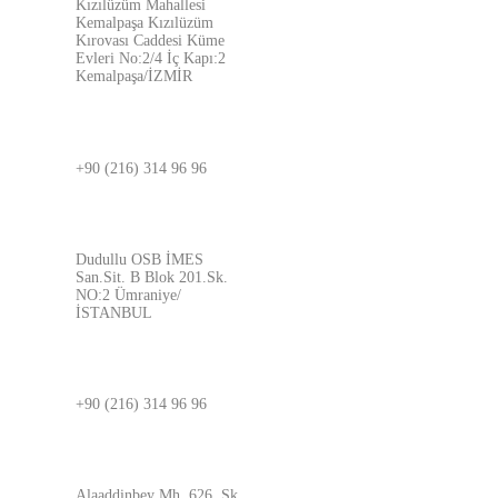
Kızılüzüm Mahallesi
Kemalpaşa Kızılüzüm
Kırovası Caddesi Küme
Evleri No:2/4 İç Kapı:2
Kemalpaşa/İZMİR
İSTANBUL
+90 (216) 314 96 96
ADRES
Dudullu OSB İMES
San.Sit. B Blok 201.Sk.
NO:2 Ümraniye/
İSTANBUL
BURSA
+90 (216) 314 96 96
ADRES
Alaaddinbey Mh. 626. Sk.