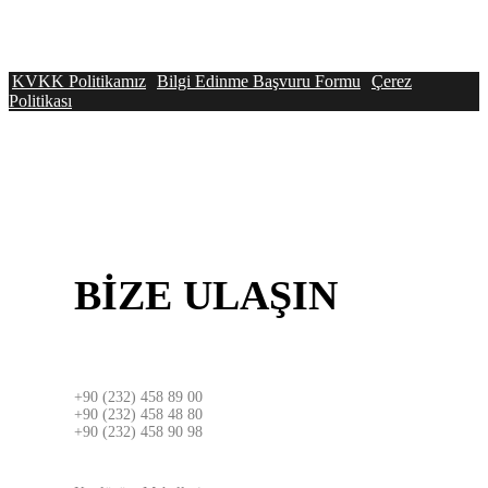
KVKK Politikamız
Bilgi Edinme Başvuru Formu
Çerez
Politikası
BİZE
ULAŞIN
İZMİR
+90 (232) 458 89 00
+90 (232) 458 48 80
+90 (232) 458 90 98
ADRES