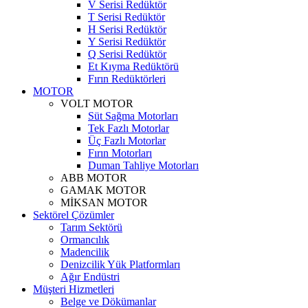
V Serisi Redüktör
T Serisi Redüktör
H Serisi Redüktör
Y Serisi Redüktör
Q Serisi Redüktör
Et Kıyma Redüktörü
Fırın Redüktörleri
MOTOR
VOLT MOTOR
Süt Sağma Motorları
Tek Fazlı Motorlar
Üç Fazlı Motorlar
Fırın Motorları
Duman Tahliye Motorları
ABB MOTOR
GAMAK MOTOR
MİKSAN MOTOR
Sektörel Çözümler
Tarım Sektörü
Ormancılık
Madencilik
Denizcilik Yük Platformları
Ağır Endüstri
Müşteri Hizmetleri
Belge ve Dökümanlar