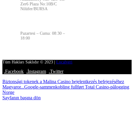
Zer6 Plaza No:10B/C
Nilüfer/BURSA
ÇALIŞMA SAATLERİMİZ
Pazartesi – Cuma: 08:30 –
18:00
Tüm Hakları Saklıdır © 2023 |
Localveri
.Facebook
.İnstagram
.Twitter
Biztonsági tokenek a Malina Casino bejelentkezés befejezéséhez
Magyaror...
Google-sammenkobling fullført Total Casino-pålogging
Norge
Sayfanın başına dön