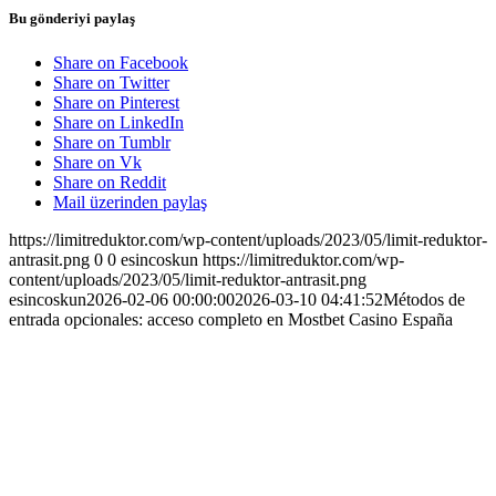
Bu gönderiyi paylaş
Share on Facebook
Share on Twitter
Share on Pinterest
Share on LinkedIn
Share on Tumblr
Share on Vk
Share on Reddit
Mail üzerinden paylaş
https://limitreduktor.com/wp-content/uploads/2023/05/limit-reduktor-
antrasit.png
0
0
esincoskun
https://limitreduktor.com/wp-
content/uploads/2023/05/limit-reduktor-antrasit.png
esincoskun
2026-02-06 00:00:00
2026-03-10 04:41:52
Métodos de
entrada opcionales: acceso completo en Mostbet Casino España