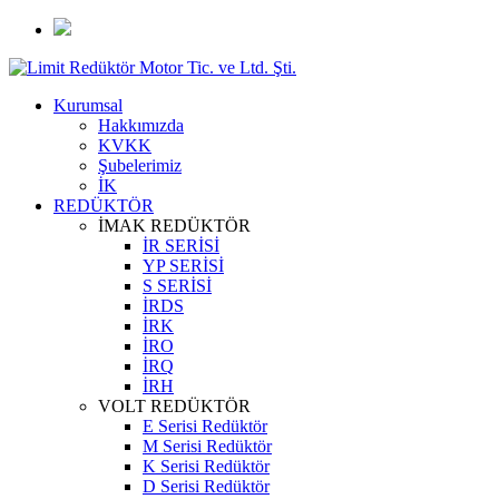
Kurumsal
Hakkımızda
KVKK
Şubelerimiz
İK
REDÜKTÖR
İMAK REDÜKTÖR
İR SERİSİ
YP SERİSİ
S SERİSİ
İRDS
İRK
İRO
İRQ
İRH
VOLT REDÜKTÖR
E Serisi Redüktör
M Serisi Redüktör
K Serisi Redüktör
D Serisi Redüktör