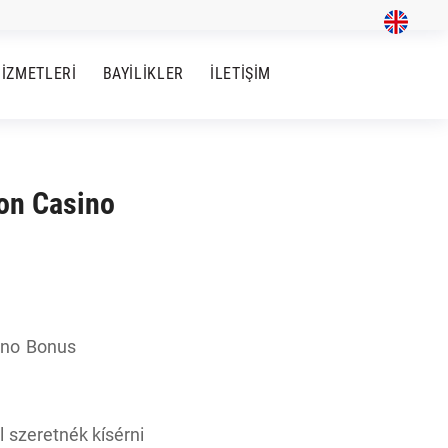
HIZMETLERI
BAYILIKLER
İLETIŞIM
on Casino
l szeretnék kísérni