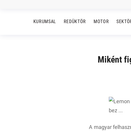
KURUMSAL
REDÜKTÖR
MOTOR
SEKTÖ
Miként f
A magyar felhasz