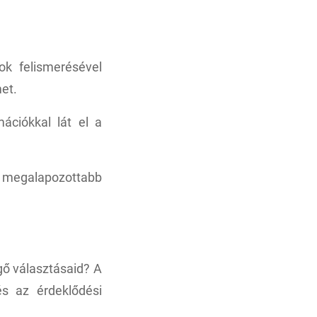
ok felismerésével
met.
ációkkal lát el a
 megalapozottabb
gő választásaid? A
és az érdeklődési