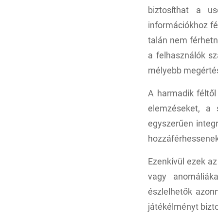
biztosíthat a u
információkhoz f
talán nem férhet
a felhasználók sz
mélyebb megértés
A harmadik féltől
elemzéseket, a s
egyszerűen integr
hozzáférhessenek
Ezenkívül ezek az
vagy anomáliáka
észlelhetők azonn
játékélményt bizto