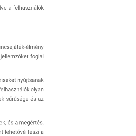
ve a felhasználók
.
ncsejáték-élmény
jellemzőket foglal
ziseket nyújtsanak
felhasználók olyan
tek sűrűsége és az
ek, és a megértés,
t lehetővé teszi a