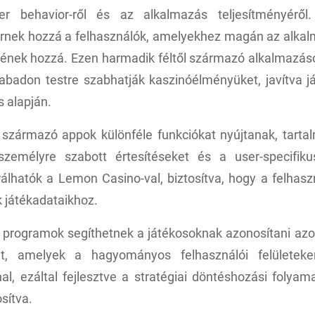
ser behavior-ről és az alkalmazás teljesítményérő
érnek hozzá a felhasználók, amelyekhez magán az alkal
nének hozzá. Ezen harmadik féltől származó alkalmazás
abadon testre szabhatják kaszinóélményüket, javítva já
 alapján.
 származó appok különféle funkciókat nyújtanak, tarta
zemélyre szabott értesítéseket és a user-specifik
álhatók a Lemon Casino-val, biztosítva, hogy a felhasz
 játékadataikhoz.
 programok segíthetnek a játékosoknak azonosítani azo
t, amelyek a hagyományos felhasználói felületek
al, ezáltal fejlesztve a stratégiai döntéshozási folyam
sítva.