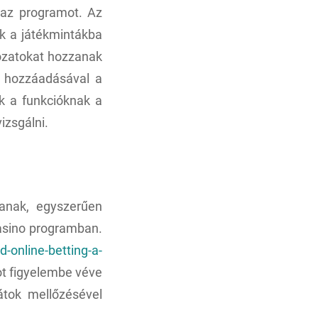
 az programot. Az
ak a játékmintákba
rozatokat hozzanak
ek hozzáadásával a
k a funkcióknak a
izsgálni.
zanak, egyszerűen
Casino programban.
-online-betting-a-
t figyelembe véve
átok mellőzésével