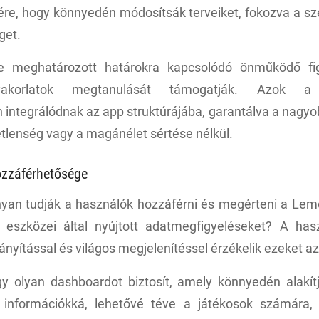
ére, hogy könnyedén módosítsák terveiket, fokozva a s
get.
e meghatározott határokra kapcsolódó önműködő fi
gyakorlatok megtanulását támogatják. Azok a 
ntegrálódnak az app struktúrájába, garantálva a nagyobb
etlenség vagy a magánélet sértése nélkül.
zzáférhetősége
yan tudják a használók hozzáférni és megérteni a Le
eszközei által nyújtott adatmegfigyeléseket? A haszn
nyítással és világos megjelenítéssel érzékelik ezeket a
y olyan dashboardot biztosít, amely könnyedén alakítj
 információkká, lehetővé téve a játékosok számára