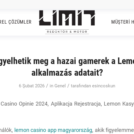
REL ÇÖZÜMLER
MÜŞTERI 
igyelhetik meg a hazai gamerek a Lem
alkalmazás adatait?
/
/
6 Şubat 2026
in
Genel
tarafından
esincoskun
nálók,
lemon casino app magyarország
, akik figyelemme