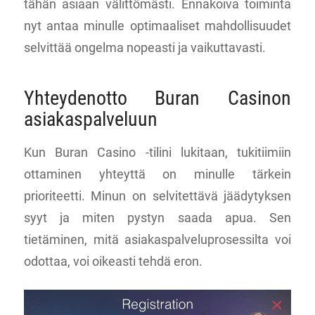
tähän asiaan välittömästi. Ennakoiva toiminta
nyt antaa minulle optimaaliset mahdollisuudet
selvittää ongelma nopeasti ja vaikuttavasti.
Yhteydenotto Buran Casinon
asiakaspalveluun
Kun Buran Casino -tilini lukitaan, tukitiimiin
ottaminen yhteyttä on minulle tärkein
prioriteetti. Minun on selvitettävä jäädytyksen
syyt ja miten pystyn saada apua. Sen
tietäminen, mitä asiakaspalveluprosessilta voi
odottaa, voi oikeasti tehdä eron.