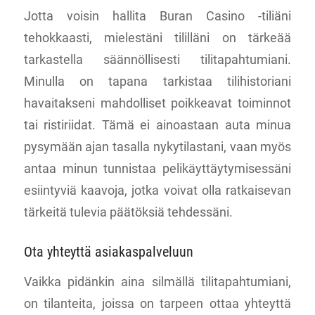
Jotta voisin hallita Buran Casino -tiliäni
tehokkaasti, mielestäni tililläni on tärkeää
tarkastella säännöllisesti tilitapahtumiani.
Minulla on tapana tarkistaa tilihistoriani
havaitakseni mahdolliset poikkeavat toiminnot
tai ristiriidat. Tämä ei ainoastaan auta minua
pysymään ajan tasalla nykytilastani, vaan myös
antaa minun tunnistaa pelikäyttäytymisessäni
esiintyviä kaavoja, jotka voivat olla ratkaisevan
tärkeitä tulevia päätöksiä tehdessäni.
Ota yhteyttä asiakaspalveluun
Vaikka pidänkin aina silmällä tilitapahtumiani,
on tilanteita, joissa on tarpeen ottaa yhteyttä