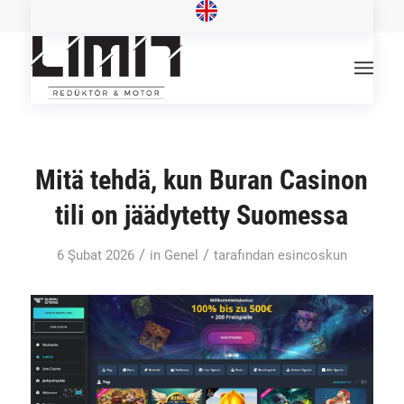
Mitä tehdä, kun Buran Casinon
tili on jäädytetty Suomessa
/
/
6 Şubat 2026
in
Genel
tarafından
esincoskun