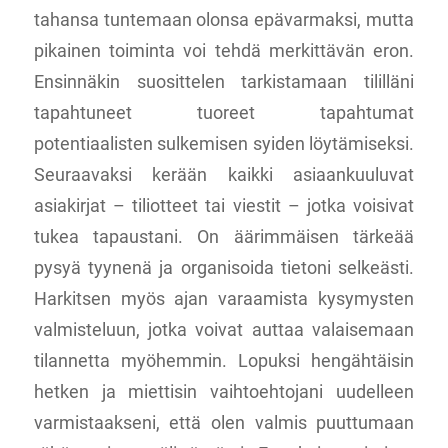
tahansa tuntemaan olonsa epävarmaksi, mutta
pikainen toiminta voi tehdä merkittävän eron.
Ensinnäkin suosittelen tarkistamaan tililläni
tapahtuneet tuoreet tapahtumat
potentiaalisten sulkemisen syiden löytämiseksi.
Seuraavaksi kerään kaikki asiaankuuluvat
asiakirjat – tiliotteet tai viestit – jotka voisivat
tukea tapaustani. On äärimmäisen tärkeää
pysyä tyynenä ja organisoida tietoni selkeästi.
Harkitsen myös ajan varaamista kysymysten
valmisteluun, jotka voivat auttaa valaisemaan
tilannetta myöhemmin. Lopuksi hengähtäisin
hetken ja miettisin vaihtoehtojani uudelleen
varmistaakseni, että olen valmis puuttumaan