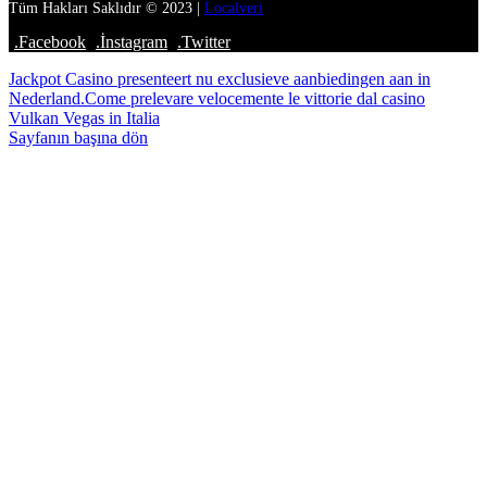
Tüm Hakları Saklıdır © 2023 |
Localveri
.Facebook
.İnstagram
.Twitter
Jackpot Casino presenteert nu exclusieve aanbiedingen aan in
Nederland.
Come prelevare velocemente le vittorie dal casino
Vulkan Vegas in Italia
Sayfanın başına dön