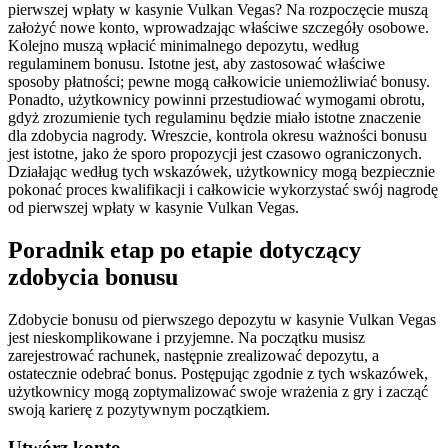
pierwszej wpłaty w kasynie Vulkan Vegas? Na rozpoczęcie muszą
założyć nowe konto, wprowadzając właściwe szczegóły osobowe.
Kolejno muszą wpłacić minimalnego depozytu, według
regulaminem bonusu. Istotne jest, aby zastosować właściwe
sposoby płatności; pewne mogą całkowicie uniemożliwiać bonusy.
Ponadto, użytkownicy powinni przestudiować wymogami obrotu,
gdyż zrozumienie tych regulaminu będzie miało istotne znaczenie
dla zdobycia nagrody. Wreszcie, kontrola okresu ważności bonusu
jest istotne, jako że sporo propozycji jest czasowo ograniczonych.
Działając według tych wskazówek, użytkownicy mogą bezpiecznie
pokonać proces kwalifikacji i całkowicie wykorzystać swój nagrodę
od pierwszej wpłaty w kasynie Vulkan Vegas.
Poradnik etap po etapie dotyczący
zdobycia bonusu
Zdobycie bonusu od pierwszego depozytu w kasynie Vulkan Vegas
jest nieskomplikowane i przyjemne. Na początku musisz
zarejestrować rachunek, następnie zrealizować depozytu, a
ostatecznie odebrać bonus. Postępując zgodnie z tych wskazówek,
użytkownicy mogą zoptymalizować swoje wrażenia z gry i zacząć
swoją karierę z pozytywnym początkiem.
Utwórz konto