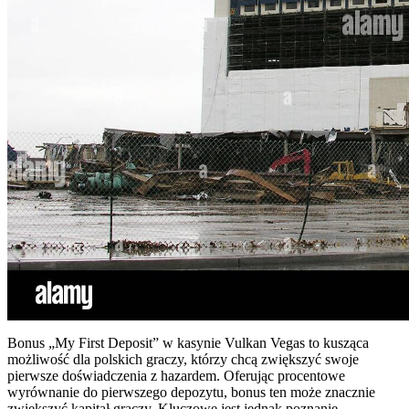
Bonus „My First Deposit” w kasynie Vulkan Vegas to kusząca
możliwość dla polskich graczy, którzy chcą zwiększyć swoje
pierwsze doświadczenia z hazardem. Oferując procentowe
wyrównanie do pierwszego depozytu, bonus ten może znacznie
zwiększyć kapitał graczy. Kluczowe jest jednak poznanie