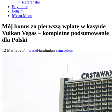
Referanslar
Bayilikler
İletişim
Menu
Menu
Mój bonus za pierwszą wpłatę w kasynie
Vulkan Vegas – kompletne podsumowanie
dla Polski
12 Mart 2026
/
in
Genel
/
tarafından
esincoskun