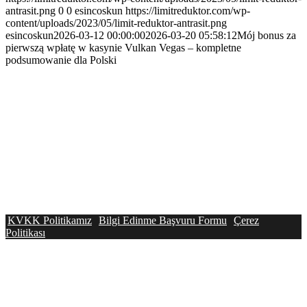
antrasit.png
0
0
esincoskun
https://limitreduktor.com/wp-
content/uploads/2023/05/limit-reduktor-antrasit.png
esincoskun
2026-03-12 00:00:00
2026-03-20 05:58:12
Mój bonus za
pierwszą wpłatę w kasynie Vulkan Vegas – kompletne
podsumowanie dla Polski
KVKK Politikamız
Bilgi Edinme Başvuru Formu
Çerez
Politikası