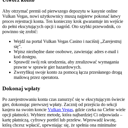
Aby otrzymać premii od pierwszego depozytu w kasynie online
Vulkan Vegas, nowi użytkownicy muszą najpierw pokonać łatwy
proces rejestracji konta. Ten konieczny krok gwarantuje im wejście
do pełni ekscytujących opcji i nagród. Oto szybki przewodnik, co
powinno się zrobić:
Wejdź na portal Vulkan Vegas Casino i naciśnij „Zarejestruj
się”.
Wpisz niezbędne dane osobowe, zawierając adres e-mail i
kod dostępu.
Sprawdź swój rok urodzenia, aby zrealizować wymagania
prawne w sprawie gier hazardowych.
Zweryfikuj swoje konto za pomocą łącza przesłanego drogą
mailową przez operatora.
Dokonaj wpłaty
Po zarejestrowaniu konta czas zanurzyć się w ekscytującym świecie
gier, dokonując pierwszej wpłaty. Zacznij od przejścia do sekcji
kasjera na swoim koncie
Vulkan Vegas
, gdzie czeka na Ciebie wiele
opcji płatności. Wybierz metodę, która najbardziej Ci odpowiada –
kartę płatniczą, cyfrowy portfel lub przelew. Wprowadź kwotę,
którą chcesz wpłacić, upewniając się, że spełnia ona minimalne