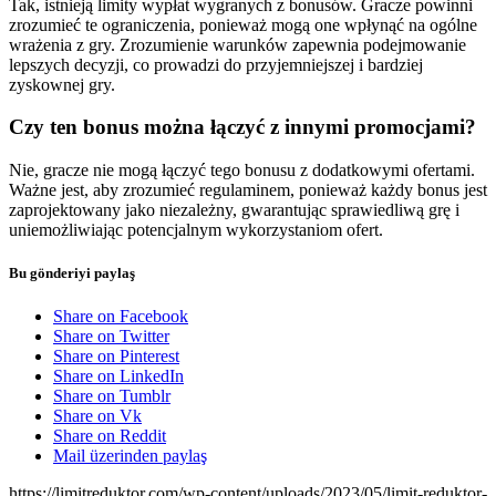
Tak, istnieją limity wypłat wygranych z bonusów. Gracze powinni
zrozumieć te ograniczenia, ponieważ mogą one wpłynąć na ogólne
wrażenia z gry. Zrozumienie warunków zapewnia podejmowanie
lepszych decyzji, co prowadzi do przyjemniejszej i bardziej
zyskownej gry.
Czy ten bonus można łączyć z innymi promocjami?
Nie, gracze nie mogą łączyć tego bonusu z dodatkowymi ofertami.
Ważne jest, aby zrozumieć regulaminem, ponieważ każdy bonus jest
zaprojektowany jako niezależny, gwarantując sprawiedliwą grę i
uniemożliwiając potencjalnym wykorzystaniom ofert.
Bu gönderiyi paylaş
Share on Facebook
Share on Twitter
Share on Pinterest
Share on LinkedIn
Share on Tumblr
Share on Vk
Share on Reddit
Mail üzerinden paylaş
https://limitreduktor.com/wp-content/uploads/2023/05/limit-reduktor-