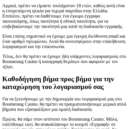
Αρχικά, πρέπει να είμαστε τουλάχιστον 18 ετών, καθώς αυτή είναι
η επιτρεπόμενη ηλικία για τυχερά παιχνίδια στην Ελλάδα.
Επιπλέον, πρέπει να διαθέτουμε ένα έγκυρο έγγραφο
ταυτοποίησης, όπως ταυτότητα ή εθνική ταυτότητα, για να
επιβεβαιώσουμε την ταυτότητά μας κατά τη διαδικασία εγγραφής.
Είναι επίσης σημαντικό να έχουμε μια έγκυρη διεύθυνση email και
έναν αριθμό τηλεφώνου. Αυτά θα συνεισφέρουν στην επαλήθευση
λογαριασμού και την επικοινωνία.
Τέλος, δεν θα πρέπει να έχουμε ήδη υπάρχοντες λογαριασμούς στο
Boomerang Casino ή καταγραφή θεμάτων που αφορούν με τον
τζόγο.
Καθοδήγηση βήμα προς βήμα για την
καταχώρηση του λογαριασμού σας
Για να ξεκινήσουμε με την δημιουργία του λογαριασμού μας στο
Boomerang Casino, θα πρέπει να πραγματοποιήσουμε μερικά απλά
βήματα που εξασφαλίζουν μια ομαλή διαδικασία.
Πρώτα, θα πάμε στον ιστότοπο του Boomerang Casino. Μόλις
εισέλθουμε εκεί, θα ανακαλύψουμε το κουμπί «Εγγραφή» σε