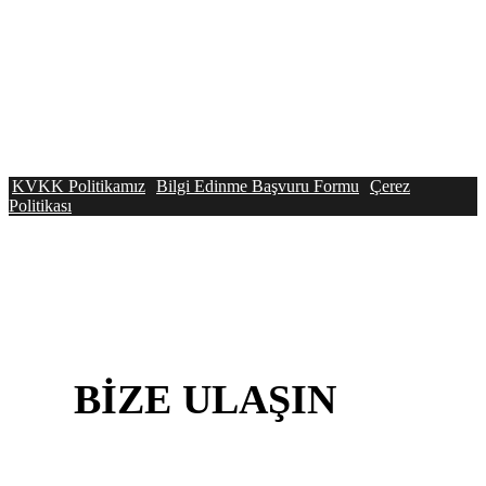
KVKK Politikamız
Bilgi Edinme Başvuru Formu
Çerez
Politikası
BİZE
ULAŞIN
İZMİR