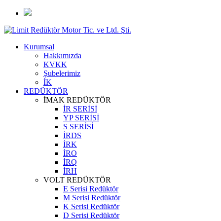
Kurumsal
Hakkımızda
KVKK
Şubelerimiz
İK
REDÜKTÖR
İMAK REDÜKTÖR
İR SERİSİ
YP SERİSİ
S SERİSİ
İRDS
İRK
İRO
İRQ
İRH
VOLT REDÜKTÖR
E Serisi Redüktör
M Serisi Redüktör
K Serisi Redüktör
D Serisi Redüktör