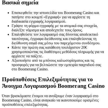
Βασικά σημεία
Επισκεφθείτε την ιστοσελίδα του Boomerang Casino και
πατήστε στο κουμπί «Εγγραφή» για να αρχίσετε τη
διαδικασία εγγραφής λογαριασμού.
Γράψτε τη φόρμα εγγραφής με τα ατομικά σας στοιχεία,
διαλέξτε νόμισμα και αποδεχτείτε τους όρους.
Επαληθεύστε τον λογαριασμό σας δίνοντας αποδεικτικό
ταυτότητας, έγγραφα διεύθυνσης και επαληθεύοντας τη
διεύθυνση email σας μέσω του παρεχόμενου συνδέσμου.
Κάντε την πρώτη σας κατάθεση τουλάχιστον 20€
χρησιμοποιώντας τις διαθέσιμες μεθόδους πληρωμής για να
αρχίσετε να παίζετε.
Αξιοποιήστε από τα μπόνους καλωσορίσματος και τις
προσφορές για να βελτιώσετε την εμπειρία παιχνιδιού σας
στο Boomerang Casino.
Προϋποθέσεις Επιλεξιμότητας για το
Άνοιγμα Λογαριασμού Boomerang Casino
Όταν βρισκόμαστε έτοιμοι να ανοίξουμε έναν λογαριασμό στο
Boomerang Casino, είναι αναγκαίο να ικανοποιούμε ορισμένες
προϋποθέσεις επιλεξιμότητας.