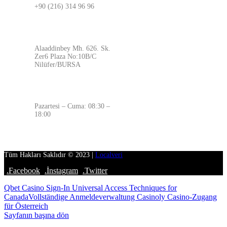
+90 (216) 314 96 96
ADRES
Alaaddinbey Mh. 626. Sk.
Zer6 Plaza No:10B/C
Nilüfer/BURSA
ÇALIŞMA SAATLERİMİZ
Pazartesi – Cuma: 08:30 –
18:00
Tüm Hakları Saklıdır © 2023 |
Localveri
.Facebook
.İnstagram
.Twitter
Qbet Casino Sign-In Universal Access Techniques for
Canada
Vollständige Anmeldeverwaltung Casinoly Casino-Zugang
für Österreich
Sayfanın başına dön