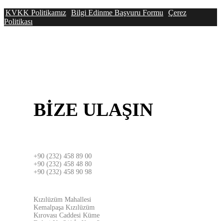
KVKK Politikamız
Bilgi Edinme Başvuru Formu
Çerez
Politikası
BİZE
ULAŞIN
İZMİR
+90 (232) 458 89 00
+90 (232) 458 48 80
+90 (232) 458 90 98
ADRES
Kızılüzüm Mahallesi
Kemalpaşa Kızılüzüm
Kırovası Caddesi Küme