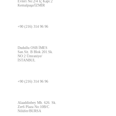
Evleri No:2/4 İç Kapı:2
Kemalpaşa/İZMİR
İSTANBUL
+90 (216) 314 96 96
ADRES
Dudullu OSB İMES
San.Sit. B Blok 201.Sk.
NO:2 Ümraniye/
İSTANBUL
BURSA
+90 (216) 314 96 96
ADRES
Alaaddinbey Mh. 626. Sk.
Zer6 Plaza No:10B/C
Nilüfer/BURSA