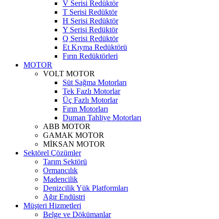
V Serisi Redüktör
T Serisi Redüktör
H Serisi Redüktör
Y Serisi Redüktör
Q Serisi Redüktör
Et Kıyma Redüktörü
Fırın Redüktörleri
MOTOR
VOLT MOTOR
Süt Sağma Motorları
Tek Fazlı Motorlar
Üç Fazlı Motorlar
Fırın Motorları
Duman Tahliye Motorları
ABB MOTOR
GAMAK MOTOR
MİKSAN MOTOR
Sektörel Çözümler
Tarım Sektörü
Ormancılık
Madencilik
Denizcilik Yük Platformları
Ağır Endüstri
Müşteri Hizmetleri
Belge ve Dökümanlar