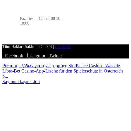
ÇALIŞMA SAATLERİMİZ
Pazartesi – Cuma: 08:30 –
18:00
Tüm Hakları Saklıdır © 2023 |
Localveri
.Facebook
.İnstagram
.Twitter
Ρύθμιση εξόδων για την εφαρμογή SlotPalace Casino...
Was die
Libra-Bet Casino-App-Lizenz für den Spielerschutz in Österreich
b...
Sayfanın başına dön