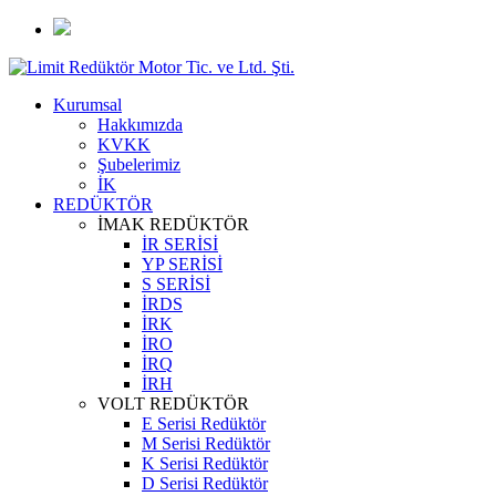
Kurumsal
Hakkımızda
KVKK
Şubelerimiz
İK
REDÜKTÖR
İMAK REDÜKTÖR
İR SERİSİ
YP SERİSİ
S SERİSİ
İRDS
İRK
İRO
İRQ
İRH
VOLT REDÜKTÖR
E Serisi Redüktör
M Serisi Redüktör
K Serisi Redüktör
D Serisi Redüktör