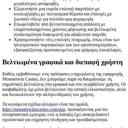
μεγαλύτερες ανταμοιβές.
Εξερευνήστε μια ευρεία επιλογή παιχνιδιών με
κουλοχέρηδες με πολιτισμικά θέματα και επιλογές με
ζωντανό ντίλερ για πολύπλευρη ψυχαγωγία.
Επωφεληθείτε από βελτιστοποιημένη απόδοση με
ελαχιστοποιημένους χρόνους φόρτωσης και βελτιωμένη
συνδεσιμότητα διακομιστή για αδιάλειπτο παιχνίδι.
Χρησιμοποιήστε νέες επιλογές πληρωμής, όπως είναι των
ηλεκτρονικών πορτοφολιών και των κρυπτονομισμάτων,
εξασφαλίζοντας προστατευμένες και γρήγορες συναλλαγές.
Βελτιωμένα γραφικά και διεπαφή χρήστη
Καθώς εμβαθύνουμε στις πρόσφατες ενημερώσεις της εφαρμογής
Monsterwin Casino, δεν μπορούμε παρά να θαυμάσουμε τις
σημαντικές βελτιώσεις στα γραφικά και στο περιβάλλον χρήστη. Οι
αναβαθμίσεις όχι μόνο βελτιώνουν την οπτική ελκυστικότητα, αλλά
και διευκολύνουν την αλληλεπίδραση του χρήστη.
Τα κινούμενα σχέδια αλλαγών είναι πιο ομαλά,
https://monsterwinscasino.com/app
, προσφέροντας μια πιο
συναρπαστική εμπειρία, ενώ η διάταξη έχει ανασχεδιαστεί
σχολαστικά για εύχρηστη πλοήγηση και προσβασιμότητα.