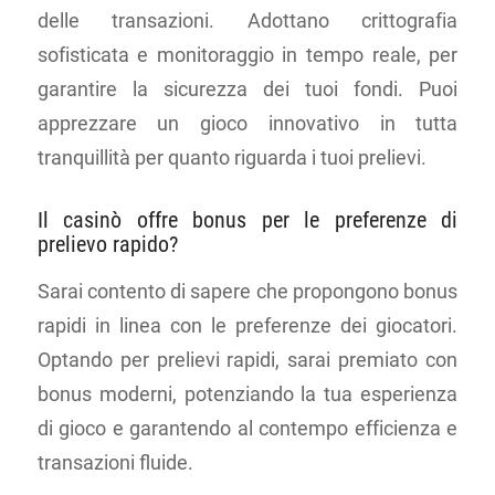
delle transazioni. Adottano crittografia
sofisticata e monitoraggio in tempo reale, per
garantire la sicurezza dei tuoi fondi. Puoi
apprezzare un gioco innovativo in tutta
tranquillità per quanto riguarda i tuoi prelievi.
Il casinò offre bonus per le preferenze di
prelievo rapido?
Sarai contento di sapere che propongono bonus
rapidi in linea con le preferenze dei giocatori.
Optando per prelievi rapidi, sarai premiato con
bonus moderni, potenziando la tua esperienza
di gioco e garantendo al contempo efficienza e
transazioni fluide.