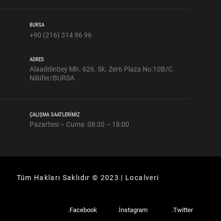
BURSA
+90 (216) 314 96 96
ADRES
Alaaddinbey Mh. 626. Sk. Zer6 Plaza No:10B/C
Nilüfer/BURSA
ÇALIŞMA SAATLERİMİZ
Pazartesi – Cuma: 08:30 – 18:00
Tüm Hakları Saklıdır © 2023 |
Localveri
.Facebook
.İnstagram
.Twitter