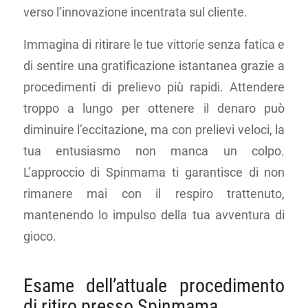
verso l’innovazione incentrata sul cliente.
Immagina di ritirare le tue vittorie senza fatica e
di sentire una gratificazione istantanea grazie a
procedimenti di prelievo più rapidi. Attendere
troppo a lungo per ottenere il denaro può
diminuire l’eccitazione, ma con prelievi veloci, la
tua entusiasmo non manca un colpo.
L’approccio di Spinmama ti garantisce di non
rimanere mai con il respiro trattenuto,
mantenendo lo impulso della tua avventura di
gioco.
Esame dell’attuale procedimento
di ritiro presso Spinmama