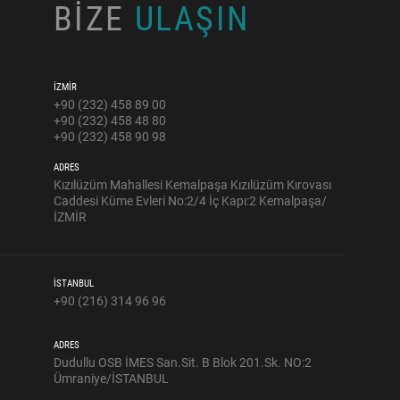
BİZE
ULAŞIN
İZMİR
+90 (232) 458 89 00
+90 (232) 458 48 80
+90 (232) 458 90 98
ADRES
Kızılüzüm Mahallesi Kemalpaşa Kızılüzüm Kırovası
Caddesi Küme Evleri No:2/4 İç Kapı:2 Kemalpaşa/
İZMİR
İSTANBUL
+90 (216) 314 96 96
ADRES
Dudullu OSB İMES San.Sit. B Blok 201.Sk. NO:2
Ümraniye/İSTANBUL