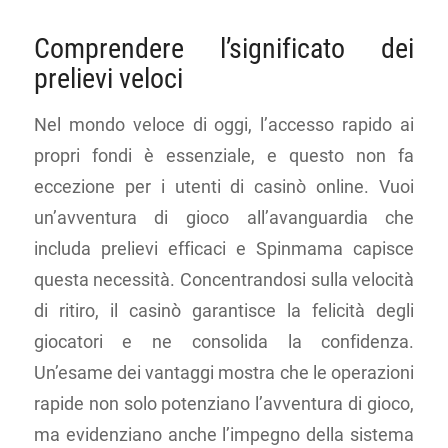
Comprendere l’significato dei
prelievi veloci
Nel mondo veloce di oggi, l’accesso rapido ai
propri fondi è essenziale, e questo non fa
eccezione per i utenti di casinò online. Vuoi
un’avventura di gioco all’avanguardia che
includa prelievi efficaci e Spinmama capisce
questa necessità. Concentrandosi sulla velocità
di ritiro, il casinò garantisce la felicità degli
giocatori e ne consolida la confidenza.
Un’esame dei vantaggi mostra che le operazioni
rapide non solo potenziano l’avventura di gioco,
ma evidenziano anche l’impegno della sistema