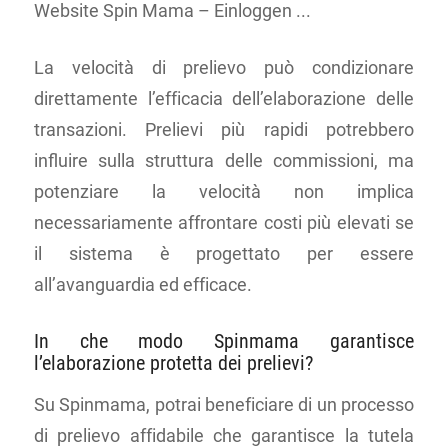
La velocità di prelievo può condizionare
direttamente l’efficacia dell’elaborazione delle
transazioni. Prelievi più rapidi potrebbero
influire sulla struttura delle commissioni, ma
potenziare la velocità non implica
necessariamente affrontare costi più elevati se
il sistema è progettato per essere
all’avanguardia ed efficace.
In che modo Spinmama garantisce
l’elaborazione protetta dei prelievi?
Su Spinmama, potrai beneficiare di un processo
di prelievo affidabile che garantisce la tutela