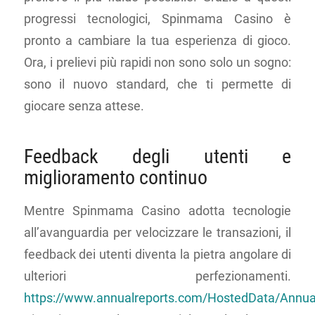
progressi tecnologici, Spinmama Casino è
pronto a cambiare la tua esperienza di gioco.
Ora, i prelievi più rapidi non sono solo un sogno:
sono il nuovo standard, che ti permette di
giocare senza attese.
Feedback degli utenti e
miglioramento continuo
Mentre Spinmama Casino adotta tecnologie
all’avanguardia per velocizzare le transazioni, il
feedback dei utenti diventa la pietra angolare di
ulteriori perfezionamenti.
https://www.annualreports.com/HostedData/Annu