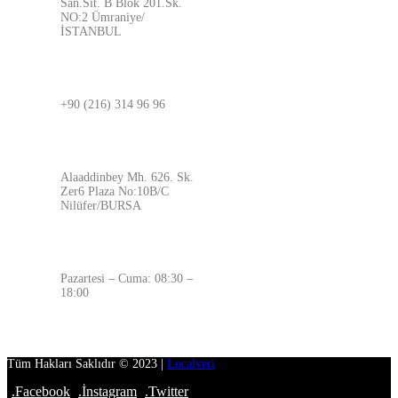
San.Sit. B Blok 201.Sk.
NO:2 Ümraniye/
İSTANBUL
BURSA
+90 (216) 314 96 96
ADRES
Alaaddinbey Mh. 626. Sk.
Zer6 Plaza No:10B/C
Nilüfer/BURSA
ÇALIŞMA SAATLERİMİZ
Pazartesi – Cuma: 08:30 –
18:00
Tüm Hakları Saklıdır © 2023 |
Localveri
.Facebook
.İnstagram
.Twitter