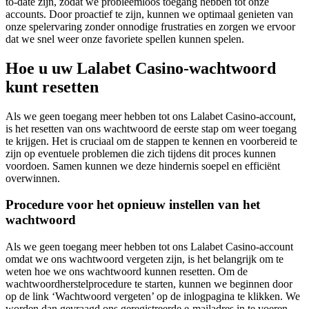
to-date zijn, zodat we probleemloos toegang hebben tot onze
accounts. Door proactief te zijn, kunnen we optimaal genieten van
onze spelervaring zonder onnodige frustraties en zorgen we ervoor
dat we snel weer onze favoriete spellen kunnen spelen.
Hoe u uw Lalabet Casino-wachtwoord
kunt resetten
Als we geen toegang meer hebben tot ons Lalabet Casino-account,
is het resetten van ons wachtwoord de eerste stap om weer toegang
te krijgen. Het is cruciaal om de stappen te kennen en voorbereid te
zijn op eventuele problemen die zich tijdens dit proces kunnen
voordoen. Samen kunnen we deze hindernis soepel en efficiënt
overwinnen.
Procedure voor het opnieuw instellen van het
wachtwoord
Als we geen toegang meer hebben tot ons Lalabet Casino-account
omdat we ons wachtwoord vergeten zijn, is het belangrijk om te
weten hoe we ons wachtwoord kunnen resetten. Om de
wachtwoordherstelprocedure te starten, kunnen we beginnen door
op de link ‘Wachtwoord vergeten’ op de inlogpagina te klikken. We
worden dan gevraagd ons geregistreerde e-mailadres in te voeren,