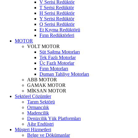
V Serisi Redüktör
T Serisi Redüktör
H Serisi Redüktör
Y Serisi Redüktör
Q Serisi Redüktör
Et Kıyma Redüktörü
Fırın Redüktörleri
MOTOR
VOLT MOTOR
Süt Sağma Motorları
Tek Fazlı Motorlar
Üç Fazlı Motorlar
Fırın Motorları
Duman Tahliye Motorları
ABB MOTOR
GAMAK MOTOR
MİKSAN MOTOR
Sektörel Çözümler
Tarım Sektörü
Ormancılık
Madencilik
Denizcilik Yük Platformları
Ağır Endüstri
Müşteri Hizmetleri
Belge ve Dökümanlar