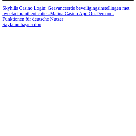
Skyhills Casino Login: Geavanceerde beveiligingsinstellingen met
tweefactorauthenticatie...
Malina Casino App On-Demand-
Funktionen für deutsche Nutzer
Sayfanın başına dön