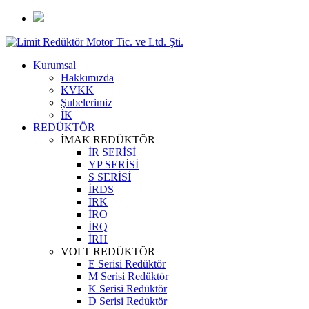
Kurumsal
Hakkımızda
KVKK
Şubelerimiz
İK
REDÜKTÖR
İMAK REDÜKTÖR
İR SERİSİ
YP SERİSİ
S SERİSİ
İRDS
İRK
İRO
İRQ
İRH
VOLT REDÜKTÖR
E Serisi Redüktör
M Serisi Redüktör
K Serisi Redüktör
D Serisi Redüktör