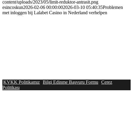
content/uploads/2023/05/limit-reduktor-antrasit.png
esincoskun
2026-02-06 00:00:00
2026-03-10 05:40:35
Problemen
met inloggen bij Lalabet Casino in Nederland verhelpen
KVKK Politikamız
Bilgi Edinme Başvuru Formu
Çerez
Politikası