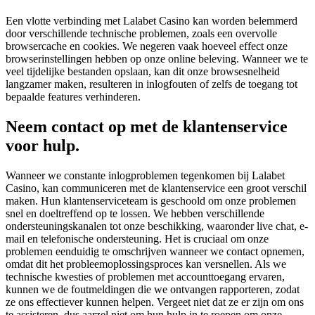
Een vlotte verbinding met Lalabet Casino kan worden belemmerd
door verschillende technische problemen, zoals een overvolle
browsercache en cookies. We negeren vaak hoeveel effect onze
browserinstellingen hebben op onze online beleving. Wanneer we te
veel tijdelijke bestanden opslaan, kan dit onze browsesnelheid
langzamer maken, resulteren in inlogfouten of zelfs de toegang tot
bepaalde features verhinderen.
Neem contact op met de klantenservice
voor hulp.
Wanneer we constante inlogproblemen tegenkomen bij Lalabet
Casino, kan communiceren met de klantenservice een groot verschil
maken. Hun klantenserviceteam is geschoold om onze problemen
snel en doeltreffend op te lossen. We hebben verschillende
ondersteuningskanalen tot onze beschikking, waaronder live chat, e-
mail en telefonische ondersteuning. Het is cruciaal om onze
problemen eenduidig te omschrijven wanneer we contact opnemen,
omdat dit het probleemoplossingsproces kan versnellen. Als we
technische kwesties of problemen met accounttoegang ervaren,
kunnen we de foutmeldingen die we ontvangen rapporteren, zodat
ze ons effectiever kunnen helpen. Vergeet niet dat ze er zijn om ons
te assisteren, dus aarzel niet om hun hulp in te roepen om onze