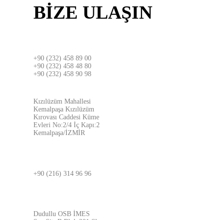
BİZE
ULAŞIN
İZMİR
+90 (232) 458 89 00
+90 (232) 458 48 80
+90 (232) 458 90 98
ADRES
Kızılüzüm Mahallesi
Kemalpaşa Kızılüzüm
Kırovası Caddesi Küme
Evleri No:2/4 İç Kapı:2
Kemalpaşa/İZMİR
İSTANBUL
+90 (216) 314 96 96
ADRES
Dudullu OSB İMES