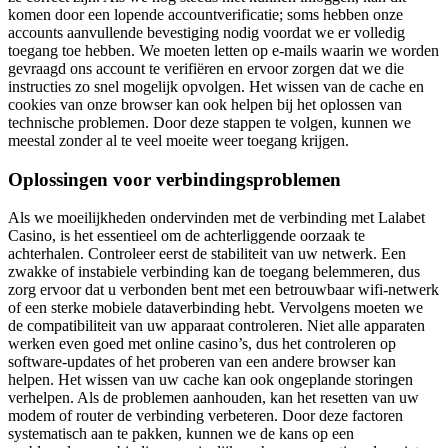
komen door een lopende accountverificatie; soms hebben onze
accounts aanvullende bevestiging nodig voordat we er volledig
toegang toe hebben. We moeten letten op e-mails waarin we worden
gevraagd ons account te verifiëren en ervoor zorgen dat we die
instructies zo snel mogelijk opvolgen. Het wissen van de cache en
cookies van onze browser kan ook helpen bij het oplossen van
technische problemen. Door deze stappen te volgen, kunnen we
meestal zonder al te veel moeite weer toegang krijgen.
Oplossingen voor verbindingsproblemen
Als we moeilijkheden ondervinden met de verbinding met Lalabet
Casino, is het essentieel om de achterliggende oorzaak te
achterhalen. Controleer eerst de stabiliteit van uw netwerk. Een
zwakke of instabiele verbinding kan de toegang belemmeren, dus
zorg ervoor dat u verbonden bent met een betrouwbaar wifi-netwerk
of een sterke mobiele dataverbinding hebt. Vervolgens moeten we
de compatibiliteit van uw apparaat controleren. Niet alle apparaten
werken even goed met online casino’s, dus het controleren op
software-updates of het proberen van een andere browser kan
helpen. Het wissen van uw cache kan ook ongeplande storingen
verhelpen. Als de problemen aanhouden, kan het resetten van uw
modem of router de verbinding verbeteren. Door deze factoren
systematisch aan te pakken, kunnen we de kans op een