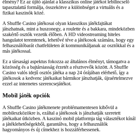
élmény? Ez az újító ajánlat a klasszikus online játékot lebilincselő
tapasztalattá formálja, összekötve a különbséget a virtuális és a
fizikai kaszinók közé.
A Shuffle Casino játékosai olyan klasszikus játékfajtákat
játszhatnak, mint a huszonegy, a roulette és a bakkara, mindeközben
szakértő osztók vezetik élőben. A HD videostreaming hiteles
hangulatot teremtenek, lehetővé téve a játékosok számára, hogy egy
felhasználóbarát chatfelületen át kommunikáljanak az osztókkal és a
más játékossal.
Ez a társasági aspektus fokozza az általános élményt, támogatva a
közösség és a bajtársiasság érzetét a résztvevők között. A Shuffle
Casino valós idejű osztós játéka a nap 24 órájában elérhető, így a
játékosok a kedvenc játékaikat bármikor játszhatják, újraértelmezve
ezzel az internetes szerencsejátékot.
Mobil játék opciók
A Shuffle Casino játékmenete problémamentesen kibővül a
mobileszközökre is, ezáltal a játékosok is játszhatják szeretett
játékaikat útközben. A kaszinó mobil platformja tág választékot kínál
a játéklehetőségekből, garantálva, hogy a felhasználók
hagyományos és új címekhez is hozzáférhessenek.