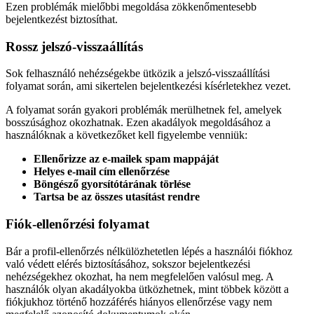
Ezen problémák mielőbbi megoldása zökkenőmentesebb
bejelentkezést biztosíthat.
Rossz jelszó-visszaállítás
Sok felhasználó nehézségekbe ütközik a jelszó-visszaállítási
folyamat során, ami sikertelen bejelentkezési kísérletekhez vezet.
A folyamat során gyakori problémák merülhetnek fel, amelyek
bosszúsághoz okozhatnak. Ezen akadályok megoldásához a
használóknak a következőket kell figyelembe venniük:
Ellenőrizze az e-mailek spam mappáját
Helyes e-mail cím ellenőrzése
Böngésző gyorsítótárának törlése
Tartsa be az összes utasítást rendre
Fiók-ellenőrzési folyamat
Bár a profil-ellenőrzés nélkülözhetetlen lépés a használói fiókhoz
való védett elérés biztosításához, sokszor bejelentkezési
nehézségekhez okozhat, ha nem megfelelően valósul meg. A
használók olyan akadályokba ütközhetnek, mint többek között a
fiókjukhoz történő hozzáférés hiányos ellenőrzése vagy nem