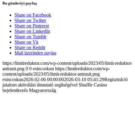
Bu gönderiyi paylaş
Share on Facebook
Share on Twitter
Share on Pinterest
Share on LinkedIn
Share on Tumblr
Share on Vk
Share on Reddit
Mail üzerinden paylaş
https://limitreduktor.com/wp-content/uploads/2023/05/limit-reduktor-
antrasit.png
0
0
esincoskun
https://limitreduktor.com/wp-
content/uploads/2023/05/limit-reduktor-antrasit.png
esincoskun
2026-02-06 00:00:00
2026-03-10 05:41:29
Regisztráció
jutalom aktiválási útmutató segítségével Shuffle Casino
bejelentkezés Magyarország