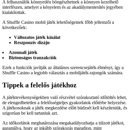
A felhasználók könnyedén böngészhetnek a könnyen kezelhető
interfészen, amelyet a kényelem és az akadálymentesítés jegyében
kialakítottak.
A Shuffle Casino mobil játék lehetőségeinek főbb jellemzői a
következőek:
Változatos játék kínálat
Reszponzív dizájn
Azonnali játék
Biztonságos tranzakciók
Ezek a funkciók javítják az általános szerencsejáték-élményt, így a
Shuffle Casino a legjobb választás a mobiljáték-rajongók számára.
Tippek a felelős játékhoz
A játéktevékenységekben való részvétel szórakoztató időtöltés lehet,
de elengedhetetlen a felelősségteljes gyakorlatok előtérbe helyezése.
A játékosoknak a játék megkezdése előtt büdzsét kell készíteniük, és
szigorúan be kell tartaniuk azt.
Az időkorlátok meghatározása megakadályozhatja a túlzott játékot,
garantálva, hogy az inkább szórakozás maradjon, mint