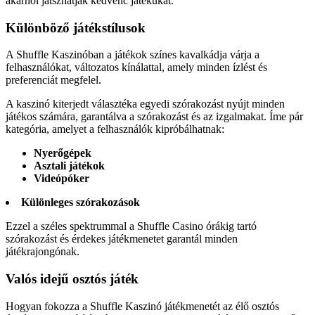
akárhol játszhatják kedvenc játékukat.
Különböző játékstílusok
A Shuffle Kaszinóban a játékok színes kavalkádja várja a
felhasználókat, változatos kínálattal, amely minden ízlést és
preferenciát megfelel.
A kaszinó kiterjedt választéka egyedi szórakozást nyújt minden
játékos számára, garantálva a szórakozást és az izgalmakat. Íme pár
kategória, amelyet a felhasználók kipróbálhatnak:
Nyerőgépek
Asztali játékok
Videópóker
Különleges szórakozások
Ezzel a széles spektrummal a Shuffle Casino órákig tartó
szórakozást és érdekes játékmenetet garantál minden
játékrajongónak.
Valós idejű osztós játék
Hogyan fokozza a Shuffle Kaszinó játékmenetét az élő osztós