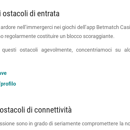
 ostacoli di entrata
 ardore nell’immergerci nei giochi dell’app Betmatch Casi
o regolarmente costituire un blocco scoraggiante.
 questi ostacoli agevolmente, concentriamoci su al
ave
’profilo
ostacoli di connettività
nessione sono in grado di seriamente compromettere la no