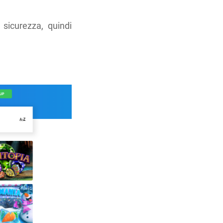
sicurezza, quindi