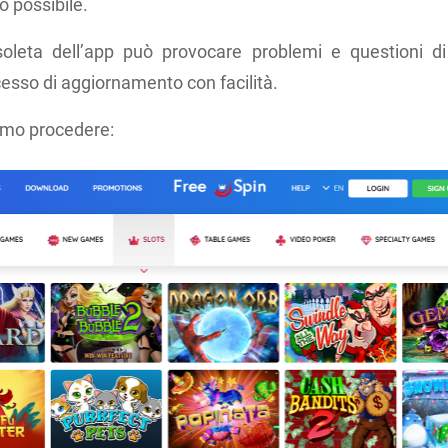
o possibile.
oleta dell’app può provocare problemi e questioni di 
cesso di aggiornamento con facilità.
mo procedere: