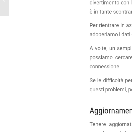
divertimento con 
Canada
è irritante scontra
Per rientrare in a
adoperiamo i dati c
A volte, un sempl
possiamo cercare
connessione.
Se le difficoltà p
questi problemi, p
Aggiornament
Tenere aggiornat