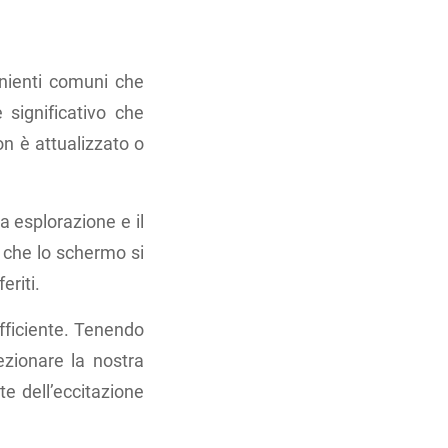
enienti comuni che
 significativo che
on è attualizzato o
a esplorazione e il
 che lo schermo si
eriti.
fficiente. Tenendo
ezionare la nostra
e dell’eccitazione