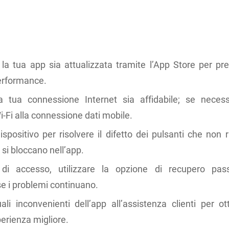
 la tua app sia attualizzata tramite l’App Store per pr
performance.
la tua connessione Internet sia affidabile; se necess
-Fi alla connessione dati mobile.
ispositivo per risolvere il difetto dei pulsanti che non
si bloccano nell’app.
à di accesso, utilizzare la opzione di recupero pas
se i problemi continuano.
ali inconvenienti dell’app all’assistenza clienti per o
erienza migliore.