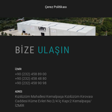
Çerez Politikası
BİZE
ULAŞIN
İZMİR
+90 (232) 458 89 00
+90 (232) 458 48 80
+90 (232) 458 90 98
ADRES
Kızılüzüm Mahallesi Kemalpaşa Kızılüzüm Kırovası
Caddesi Küme Evleri No:2/4 İç Kapı:2 Kemalpaşa/
İZMİR