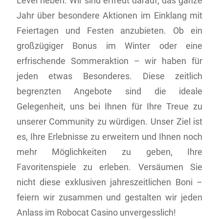
Level heben. Wir sind erfreut darauf, das ganze
Jahr über besondere Aktionen im Einklang mit
Feiertagen und Festen anzubieten. Ob ein
großzügiger Bonus im Winter oder eine
erfrischende Sommeraktion – wir haben für
jeden etwas Besonderes. Diese zeitlich
begrenzten Angebote sind die ideale
Gelegenheit, uns bei Ihnen für Ihre Treue zu
unserer Community zu würdigen. Unser Ziel ist
es, Ihre Erlebnisse zu erweitern und Ihnen noch
mehr Möglichkeiten zu geben, Ihre
Favoritenspiele zu erleben. Versäumen Sie
nicht diese exklusiven jahreszeitlichen Boni –
feiern wir zusammen und gestalten wir jeden
Anlass im Robocat Casino unvergesslich!