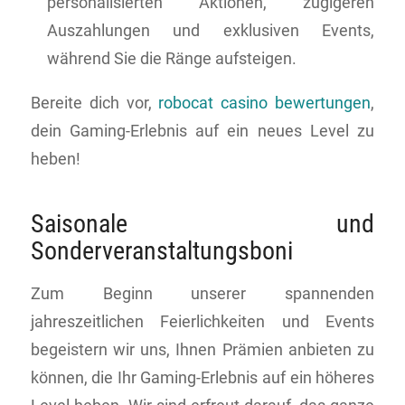
personalisierten Aktionen, zügigeren
Auszahlungen und exklusiven Events,
während Sie die Ränge aufsteigen.
Bereite dich vor,
robocat casino bewertungen
,
dein Gaming-Erlebnis auf ein neues Level zu
heben!
Saisonale und
Sonderveranstaltungsboni
Zum Beginn unserer spannenden
jahreszeitlichen Feierlichkeiten und Events
begeistern wir uns, Ihnen Prämien anbieten zu
können, die Ihr Gaming-Erlebnis auf ein höheres