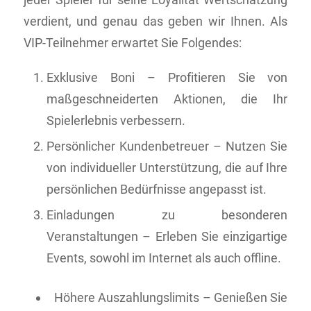
verdient, und genau das geben wir Ihnen. Als
VIP-Teilnehmer erwartet Sie Folgendes:
Exklusive Boni – Profitieren Sie von
maßgeschneiderten Aktionen, die Ihr
Spielerlebnis verbessern.
Persönlicher Kundenbetreuer – Nutzen Sie
von individueller Unterstützung, die auf Ihre
persönlichen Bedürfnisse angepasst ist.
Einladungen zu besonderen
Veranstaltungen – Erleben Sie einzigartige
Events, sowohl im Internet als auch offline.
Höhere Auszahlungslimits – Genießen Sie