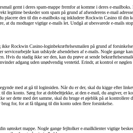
smail gemt i deres spam-mappe fremfor at komme i deres e-mailboks. Når
orrekt legitime beskeder som spam på grund af afsenderens e-mail adresse 
 placere den til din e-mailboks og inkludere Rockwin Casino til din ko
tere, at du modtager vigtige e-mails let. Undgå at ubesvarede e-mails sto
adig ikke Rockwin Casino-loginbekræftelsesmailen på grund af forsinkel
 eller servicearbejde kan udskyde afsendelsen af e-mails. Nogle gange 
gen. Hvis du stadig ikke ser den, kan du prøve at sende bekræftelsesmail
envinder adgang uden unødvendig ventetid. Erindr, at kontrol er nøglen 
ynde med at gå til loginsiden. Når du er der, skal du kigge efter link
til din konto. Sørg for at dobbelttjekke, at den e-mail, du angiver, er ko
ke ser dette med det samme, skal du bruge et øjeblik på at kontrollere di
ug for, for at få tilgang til din konto uden flere forsinkelse.
 din uønsket mappe. Nogle gange fejltolker e-mailklienter vigtige beske