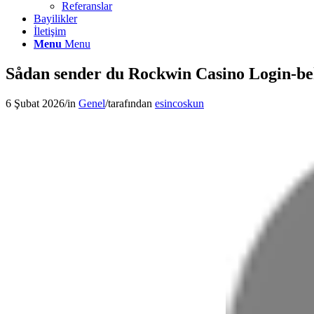
Referanslar
Bayilikler
İletişim
Menu
Menu
Sådan sender du Rockwin Casino Login-be
6 Şubat 2026
/
in
Genel
/
tarafından
esincoskun