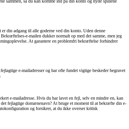
nnene sammen, så du kan komme ind på din konto og nyde spillene
et er din adgang til alle goderne ved din konto. Uden denne
akke. Bekræftelses-e-mailen dukker normalt op med det samme, men jeg
amingoplevelse. At garantere en problemfri bekræftelse forhindrer
fejlagtige e-mailadresser og har ofte fundet vigtige beskeder begravet
.
kert e-mailadresse. Hvis du har lavet en fejl, selv en mindre en, kan
du det fejlagtige domænenavn? At bruge et moment til at bekræfte din e-
tokonfiguration og forsikrer, at du ikke overser kritisk