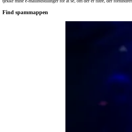
tjekke mine e-mailindstillinger for at se, om der er filtre, der forhindr
Find spammappen