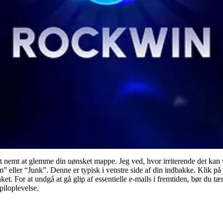
 nemt at glemme din uønsket mappe. Jeg ved, hvor irriterende det kan væ
” eller “Junk”. Denne er typisk i venstre side af din indbakke. Klik på
. For at undgå at gå glip af essentielle e-mails i fremtiden, bør du tænk
piloplevelse.