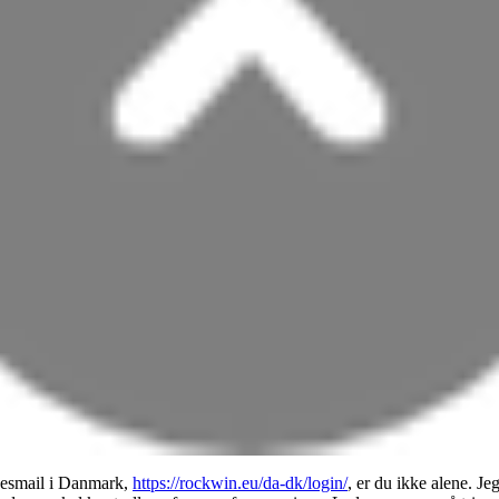
sesmail i Danmark,
https://rockwin.eu/da-dk/login/
, er du ikke alene. J