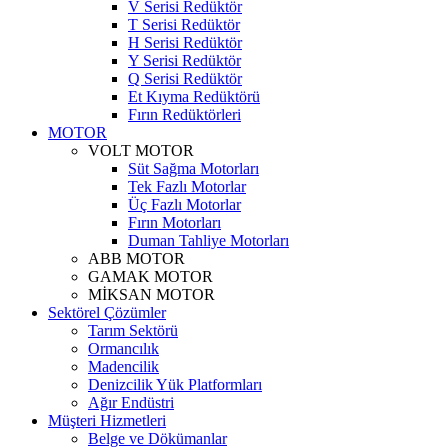
V Serisi Redüktör
T Serisi Redüktör
H Serisi Redüktör
Y Serisi Redüktör
Q Serisi Redüktör
Et Kıyma Redüktörü
Fırın Redüktörleri
MOTOR
VOLT MOTOR
Süt Sağma Motorları
Tek Fazlı Motorlar
Üç Fazlı Motorlar
Fırın Motorları
Duman Tahliye Motorları
ABB MOTOR
GAMAK MOTOR
MİKSAN MOTOR
Sektörel Çözümler
Tarım Sektörü
Ormancılık
Madencilik
Denizcilik Yük Platformları
Ağır Endüstri
Müşteri Hizmetleri
Belge ve Dökümanlar