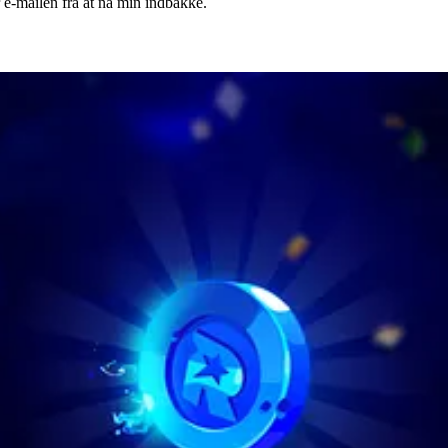
er e-mailen fra at nå min indbakke.