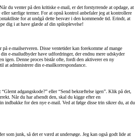
 du venter på den kritiske e-mail, er det forstyrrende at opdage, at
eller særlige termer. For at opnå kontrol anbefaler jeg at kontrollere
ntaktliste for at undgå dette besvær i den kommende tid. Erindr, at
ppe dig i at have glæde af din spiloplevelse!
ser på e-mailserveren. Disse ventetider kan forekomme af mange
kan din e-mailudbyder have udfordringer, der endnu mere udskyder
en igen. Denne proces bistår ofte, fordi den aktiverer en ny
til at administrere din e-mailkorrespondance.
et “Glemt adgangskode?” eller “Send bekræftelse igen”. Klik på det,
rrekt. Når du har afsendt den, skal du kigge efter en
n indbakke for den nye e-mail. Ved at følge disse trin sikrer du, at du
der som junk, så det er værd at undersøge. Jeg kan også godt lide at