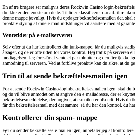
En af tre brugere ser muligvis deres Rockwin Casino login-bekræftelse
du ikke er den eneste om dette. Til tider klassificerer e-mail-filtre uk
denne mappe jævnligt. Hvis du opdager bekræftelsesmailen der, skal du
proaktiv styring af dine e-mail-indstillinger vil assistere med at garan
Ventetider på e-mailserveren
Selv efter at du har kontrolleret din junk-mappe, får du muligvis st
årsager, og de er ofte uden for vores kontrol. Høj trafik på serveren
modtagelsen. Jeg foreslår at vente et par minutter og derefter tjekke i
anmodning til serveren. Ved at forblive proaktiv kan du sikre, at du g
Trin til at sende bekræftelsesmailen igen
For at sende Rockwin Casino-loginbekræftelsesmailen igen, skal du beg
og du vil blive anmodet om at angive den e-mailadresse, der er knyttet 
bekræftelsesmeddelelse, der angiver, at e-mailen er afsendt. Hvis du ik
får din bekræftelsesmail med det samme, så du har den kontrol, du har br
Kontrollerer din spam- mappe
Før du sender bekræftelses-e-mailen igen, anbefaler jeg at kontrollere