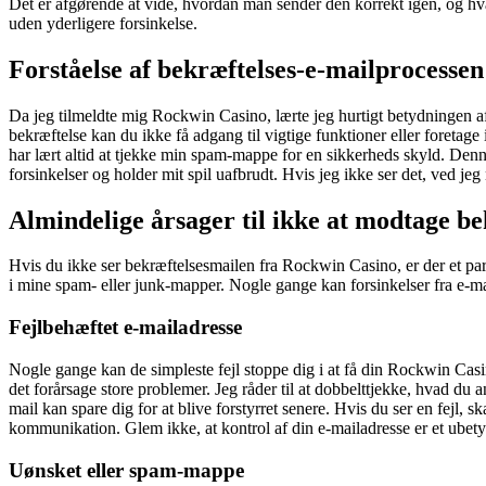
Det er afgørende at vide, hvordan man sender den korrekt igen, og h
uden yderligere forsinkelse.
Forståelse af bekræftelses-e-mailprocessen
Da jeg tilmeldte mig Rockwin Casino, lærte jeg hurtigt betydningen af 
bekræftelse kan du ikke få adgang til vigtige funktioner eller foretag
har lært altid at tjekke min spam-mappe for en sikkerheds skyld. Denn
forsinkelser og holder mit spil uafbrudt. Hvis jeg ikke ser det, ved jeg 
Almindelige årsager til ikke at modtage b
Hvis du ikke ser bekræftelsesmailen fra Rockwin Casino, er der et par 
i mine spam- eller junk-mapper. Nogle gange kan forsinkelser fra e-mail
Fejlbehæftet e-mailadresse
Nogle gange kan de simpleste fejl stoppe dig i at få din Rockwin Casin
det forårsage store problemer. Jeg råder til at dobbelttjekke, hvad du
mail kan spare dig for at blive forstyrret senere. Hvis du ser en fejl, 
kommunikation. Glem ikke, at kontrol af din e-mailadresse er et ubetyd
Uønsket eller spam-mappe