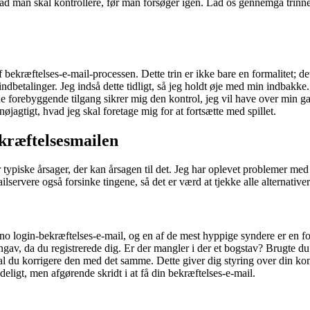
vad man skal kontrollere, før man forsøger igen. Lad os gennemgå tri
bekræftelses-e-mail-processen. Dette trin er ikke bare en formalitet; d
e indbetalinger. Jeg indså dette tidligt, så jeg holdt øje med min indb
e forebyggende tilgang sikrer mig den kontrol, jeg vil have over min g
nøjagtigt, hvad jeg skal foretage mig for at fortsætte med spillet.
ekræftelsesmailen
typiske årsager, der kan årsagen til det. Jeg har oplevet problemer med 
servere også forsinke tingene, så det er værd at tjekke alle alternativer
o login-bekræftelses-e-mail, og en af de mest hyppige syndere er en for
 angav, da du registrerede dig. Er der mangler i der et bogstav? Brugte 
skal du korrigere den med det samme. Dette giver dig styring over din kon
eligt, men afgørende skridt i at få din bekræftelses-e-mail.