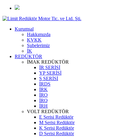
Kurumsal
Hakkımızda
KVKK
Şubelerimiz
İK
REDÜKTÖR
İMAK REDÜKTÖR
İR SERİSİ
YP SERİSİ
S SERİSİ
İRDS
İRK
İRO
İRQ
İRH
VOLT REDÜKTÖR
E Serisi Redüktör
M Serisi Redüktör
K Serisi Redüktör
D Serisi Redüktör