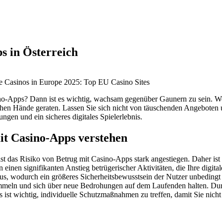
s in Österreich
ino-Apps? Dann ist es wichtig, wachsam gegenüber Gaunern zu sein. 
lschen Hände geraten. Lassen Sie sich nicht von täuschenden Angebote
ungen und ein sicheres digitales Spielerlebnis.
t Casino-Apps verstehen
 das Risiko von Betrug mit Casino-Apps stark angestiegen. Daher ist e
n einen signifikanten Anstieg betrügerischer Aktivitäten, die Ihre digi
 aus, wodurch ein größeres Sicherheitsbewusstsein der Nutzer unbeding
meln und sich über neue Bedrohungen auf dem Laufenden halten. Durc
Es ist wichtig, individuelle Schutzmaßnahmen zu treffen, damit Sie nicht