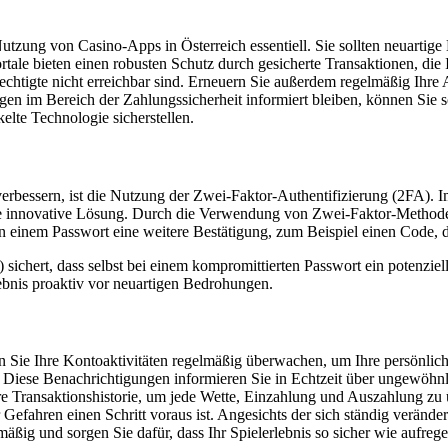
 Nutzung von Casino-Apps in Österreich essentiell. Sie sollten neuarti
ale bieten einen robusten Schutz durch gesicherte Transaktionen, die I
chtigte nicht erreichbar sind. Erneuern Sie außerdem regelmäßig Ihre 
en im Bereich der Zahlungssicherheit informiert bleiben, können Sie s
kelte Technologie sicherstellen.
erbessern, ist die Nutzung der Zwei-Faktor-Authentifizierung (2FA). Im 
ne innovative Lösung. Durch die Verwendung von Zwei-Faktor-Methoden 
n einem Passwort eine weitere Bestätigung, zum Beispiel einen Code, d
hert, dass selbst bei einem kompromittierten Passwort ein potenzielle
ebnis proaktiv vor neuartigen Bedrohungen.
Sie Ihre Kontoaktivitäten regelmäßig überwachen, um Ihre persönliche
 Diese Benachrichtigungen informieren Sie in Echtzeit über ungewöhnli
e Transaktionshistorie, um jede Wette, Einzahlung und Auszahlung zu 
r Gefahren einen Schritt voraus ist. Angesichts der sich ständig verände
äßig und sorgen Sie dafür, dass Ihr Spielerlebnis so sicher wie aufrege