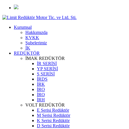
Kurumsal
Hakkımızda
KVKK
Şubelerimiz
İK
REDÜKTÖR
İMAK REDÜKTÖR
İR SERİSİ
YP SERİSİ
S SERİSİ
İRDS
İRK
İRO
İRQ
İRH
VOLT REDÜKTÖR
E Serisi Redüktör
M Serisi Redüktör
K Serisi Redüktör
D Serisi Redüktör