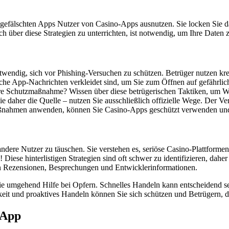
nd gefälschten Apps Nutzer von Casino-Apps ausnutzen. Sie locken Sie 
h über diese Strategien zu unterrichten, ist notwendig, um Ihre Daten 
twendig, sich vor Phishing-Versuchen zu schützen. Betrüger nutzen kr
sche App-Nachrichten verkleidet sind, um Sie zum Öffnen auf gefährlich
re Schutzmaßnahme? Wissen über diese betrügerischen Taktiken, um Warn
Sie daher die Quelle – nutzen Sie ausschließlich offizielle Wege. De
maßnahmen anwenden, können Sie Casino-Apps geschützt verwenden und
andere Nutzer zu täuschen. Sie verstehen es, seriöse Casino-Plattforme
Diese hinterlistigen Strategien sind oft schwer zu identifizieren, daher
on Rezensionen, Besprechungen und Entwicklerinformationen.
e umgehend Hilfe bei Opfern. Schnelles Handeln kann entscheidend sei
it und proaktives Handeln können Sie sich schützen und Betrügern, die
-App