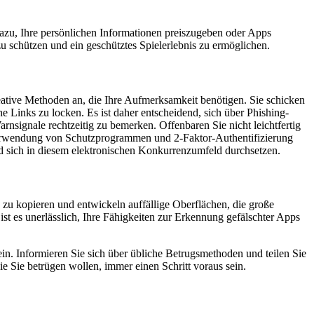
dazu, Ihre persönlichen Informationen preiszugeben oder Apps
zu schützen und ein geschütztes Spielerlebnis zu ermöglichen.
eative Methoden an, die Ihre Aufmerksamkeit benötigen. Sie schicken
e Links zu locken. Es ist daher entscheidend, sich über Phishing-
signale rechtzeitig zu bemerken. Offenbaren Sie nicht leichtfertig
r Verwendung von Schutzprogrammen und 2-Faktor-Authentifizierung
 sich in diesem elektronischen Konkurrenzumfeld durchsetzen.
n zu kopieren und entwickeln auffällige Oberflächen, die große
 ist es unerlässlich, Ihre Fähigkeiten zur Erkennung gefälschter Apps
n. Informieren Sie sich über übliche Betrugsmethoden und teilen Sie
 Sie betrügen wollen, immer einen Schritt voraus sein.