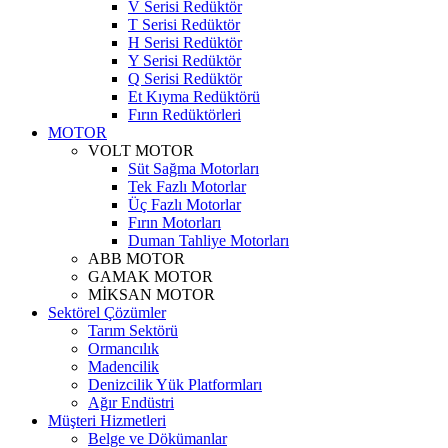
V Serisi Redüktör
T Serisi Redüktör
H Serisi Redüktör
Y Serisi Redüktör
Q Serisi Redüktör
Et Kıyma Redüktörü
Fırın Redüktörleri
MOTOR
VOLT MOTOR
Süt Sağma Motorları
Tek Fazlı Motorlar
Üç Fazlı Motorlar
Fırın Motorları
Duman Tahliye Motorları
ABB MOTOR
GAMAK MOTOR
MİKSAN MOTOR
Sektörel Çözümler
Tarım Sektörü
Ormancılık
Madencilik
Denizcilik Yük Platformları
Ağır Endüstri
Müşteri Hizmetleri
Belge ve Dökümanlar