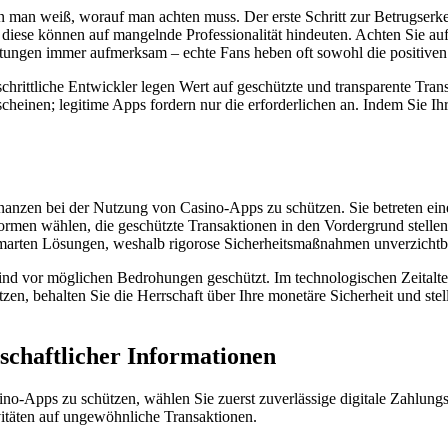
 man weiß, worauf man achten muss. Der erste Schritt zur Betrugserken
diese können auf mangelnde Professionalität hindeuten. Achten Sie au
ngen immer aufmerksam – echte Fans heben oft sowohl die positiven a
rittliche Entwickler legen Wert auf geschützte und transparente Trans
scheinen; legitime Apps fordern nur die erforderlichen an. Indem Sie Ihr 
anzen bei der Nutzung von Casino-Apps zu schützen. Sie betreten eine W
attformen wählen, die geschützte Transaktionen in den Vordergrund st
 smarten Lösungen, weshalb rigorose Sicherheitsmaßnahmen unverzichtb
d vor möglichen Bedrohungen geschützt. Im technologischen Zeitalter i
zen, behalten Sie die Herrschaft über Ihre monetäre Sicherheit und stelle
chaftlicher Informationen
o-Apps zu schützen, wählen Sie zuerst zuverlässige digitale Zahlungs
vitäten auf ungewöhnliche Transaktionen.